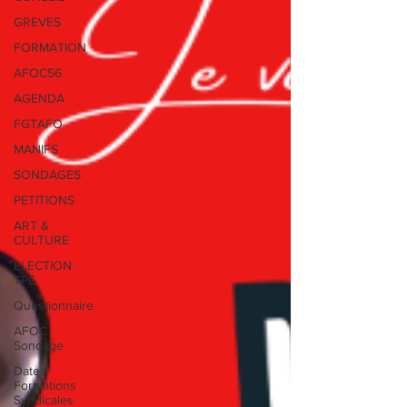
GREVES
FORMATION
AFOC56
AGENDA
FGTAFO
MANIFS
SONDAGES
PETITIONS
ART &
CULTURE
ELECTION
TPE
Questionnaire
AFOC
Sondage
Dates
Formations
Syndicales