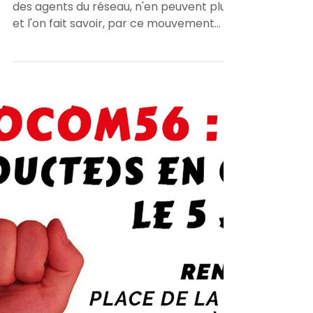
6 avr. 2022
1 min de lecture
FOCOM56| Le mouvement
de grève du 05 Avril, fera
date en Bretagne, par
l'ampleur de sa
mobilisation.
Le ras-le-bol est général ! L'ensemble
des agents du réseau, n'en peuvent plus
et l'on fait savoir, par ce mouvement
historique. Le...