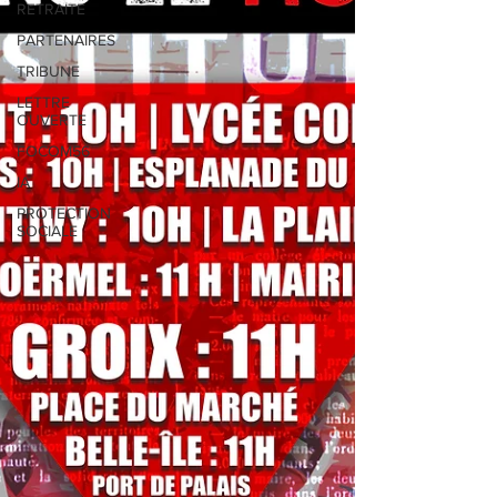
RETRAITE
PARTENAIRES
TRIBUNE
LETTRE
OUVERTE
FOCOM56
IA
PROTECTION
SOCIALE