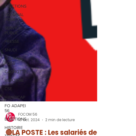
ELECTIONS
JOURNAL
FO56
SERVICE
PUBLIC
PRESSE
SNUDI
JOURNAL
FO56
CAGNOTTE
REFORME
CSE
HANDICAP
FO ADAPEI
56
ELECTIONS
FOCOM 56
HISTOIRE
10 oct. 2024
2 min de lecture