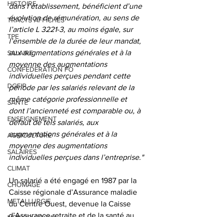
HISTOIRE
dans l’établissement, bénéficient d’une 
évolution de rémunération, au sens de 
TRACTS AFFICHES
l’article L 3221-3, au moins égale, sur 
TPE
l’ensemble de la durée de leur mandat, 
aux augmentations générales et à la 
SALAIRE
moyenne des augmentations 
CONFEDERATION FO
individuelles perçues pendant cette 
DGFIP
période par les salariés relevant de la 
même catégorie professionnelle et 
SANTE
dont l’ancienneté est comparable ou, à 
ENSEIGNEMENT
défaut de tels salariés, aux 
augmentations générales et à la 
AGRICULTURE
moyenne des augmentations 
SALAIRES
individuelles perçues dans l’entreprise."
CLIMAT
Un salarié a été engagé en 1987 par la 
CHÔMAGE
Caisse régionale d’Assurance maladie 
METALLURGIE
du Centre Ouest, devenue la Caisse 
d’Assurance retraite et de la santé au 