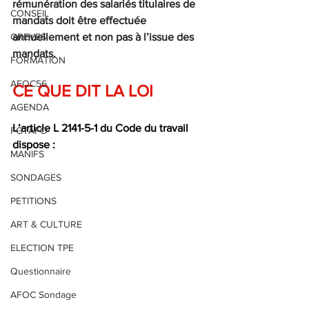
rémunération des salariés titulaires de 
CONSEIL
mandats doit être effectuée 
GREVES
annuellement et non pas à l’issue des 
mandats.
FORMATION
AFOC56
CE QUE DIT LA LOI
AGENDA
L’article L 2141-5-1 du Code du travail 
FGTAFO
dispose :
MANIFS
SONDAGES
PETITIONS
ART & CULTURE
ELECTION TPE
Questionnaire
AFOC Sondage