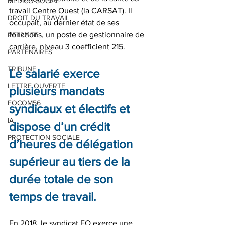
MEDICO-SOCIAL
travail Centre Ouest (la CARSAT). Il 
DROIT DU TRAVAIL
occupait, au dernier état de ses 
fonctions, un poste de gestionnaire de 
RETRAITE
carrière, niveau 3 coefficient 215.
PARTENAIRES
TRIBUNE
Le salarié exerce 
LETTRE OUVERTE
plusieurs mandats 
FOCOM56
syndicaux et électifs et 
IA
dispose d’un crédit 
PROTECTION SOCIALE
d’heures de délégation 
supérieur au tiers de la 
durée totale de son 
temps de travail.
En 2018, le syndicat FO exerce une 