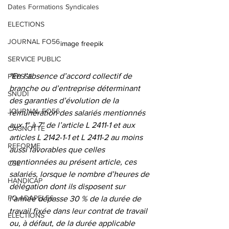
Dates Formations Syndicales
ELECTIONS
JOURNAL FO56
image freepik
SERVICE PUBLIC
"En l’absence d’accord collectif de 
PRESSE
branche ou d’entreprise déterminant 
SNUDI
des garanties d’évolution de la 
JOURNAL FO56
rémunération des salariés mentionnés 
aux 1° à 7° de l’article L 2411-1 et aux 
CAGNOTTE
articles L 2142-1-1 et L 2411-2 au moins 
REFORME
aussi favorables que celles 
mentionnées au présent article, ces 
CSE
salariés, lorsque le nombre d’heures de 
HANDICAP
délégation dont ils disposent sur 
FO ADAPEI 56
l’année dépasse 30 % de la durée de 
travail fixée dans leur contrat de travail 
ELECTIONS
ou, à défaut, de la durée applicable 