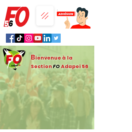
B
ienvenue à la
Section
FO
Adapei 56