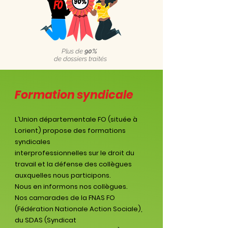
Plus de
90%
de dossiers traités
Formation syndicale
L’Union départementale FO (située à
Lorient) propose des formations
syndicales
interprofessionnelles sur le droit du
travail et la défense des collègues
auxquelles nous participons.
Nous en informons nos collègues.
Nos camarades de la FNAS FO
(Fédération Nationale Action Sociale),
du SDAS (Syndicat