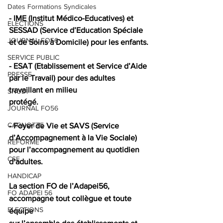
Dates Formations Syndicales
- IME (Institut Médico-Educatives) et 
ELECTIONS
SESSAD (Service d’Education Spéciale 
JOURNAL FO56
et de Soins à Domicile) pour les enfants.
SERVICE PUBLIC
- ESAT (Etablissement et Service d’Aide 
PRESSE
par le Travail) pour des adultes 
travaillant en milieu
SNUDI
protégé.
JOURNAL FO56
CAGNOTTE
- Foyer de Vie et SAVS (Service 
d’Accompagnement à la Vie Sociale) 
REFORME
pour l’accompagnement au quotidien 
CSE
d’adultes.
HANDICAP
La section FO de l’Adapei56, 
FO ADAPEI 56
accompagne tout collègue et toute 
ELECTIONS
équipe 