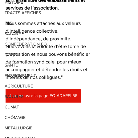
sur l’ensemble des établissements et 
HISTOIRE
services de l’association.
TRACTS AFFICHES
TPE
Nous sommes attachés aux valeurs 
d’intelligence collective, 
SALAIRE
d’indépendance, de proximité.
CONFEDERATION FO
Nous avons la volonté d’être force de 
proposition et nous pouvons bénéficier 
DGFIP
de formation syndicale  pour mieux 
SANTE
accompagner et défendre les droits et 
ENSEIGNEMENT
intérêts de nos collègues."
AGRICULTURE
Je découvre la page FO ADAPEI 56
SALAIRES
CLIMAT
CHÔMAGE
METALLURGIE