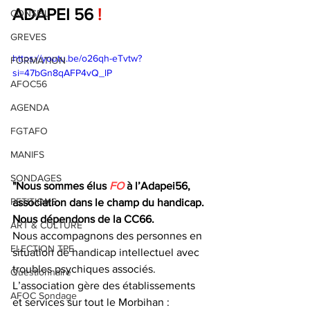
ADAPEI 56
 !
CONSEIL
GREVES
https://youtu.be/o26qh-eTvtw?
FORMATION
si=47bGn8qAFP4vQ_lP
AFOC56
AGENDA
FGTAFO
MANIFS
SONDAGES
"Nous sommes élus 
FO
 à l’Adapei56, 
PETITIONS
association dans le champ du handicap. 
Nous dépendons de la CC66.
ART & CULTURE
Nous accompagnons des personnes en 
ELECTION TPE
situation de handicap intellectuel avec 
troubles psychiques associés.
Questionnaire
L’association gère des établissements 
AFOC Sondage
et services sur tout le Morbihan :