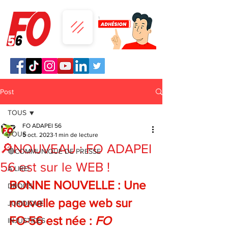
Post
TOUS
FO ADAPEI 56
TOUS
5 oct. 2023
1 min de lecture
🔎NOUVEAU : FO ADAPEI
🔴COMMUNIQUE DE PRESSE
56 est sur le WEB !
A LIRE!
BONNE NOUVELLE : Une 
DROITS
nouvelle page web sur 
JURIDIQUE
FO-56 est née : 
FO
INJUSTICES