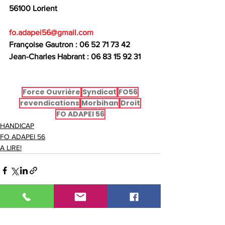
56100 Lorient
fo.adapei56@gmail.com
Françoise Gautron : 06 52 71 73 42
Jean-Charles Habrant : 06 83 15 92 31
Force Ouvrière
Syndicat
FO56
revendications
Morbihan
Droit
FO ADAPEI 56
HANDICAP
FO ADAPEI 56
A LIRE!
Voir tout
Posts récents