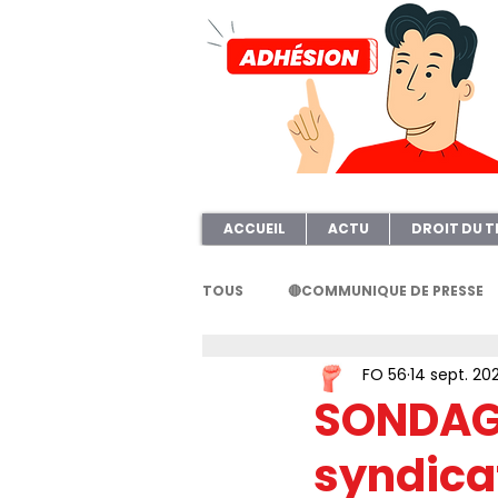
ACCUEIL
ACTU
DROIT DU T
TOUS
🔴COMMUNIQUE DE PRESSE
FO 56
14 sept. 20
FORMATION
AFOC56
A
SONDAGE
syndica
ELECTION TPE
Questionnair