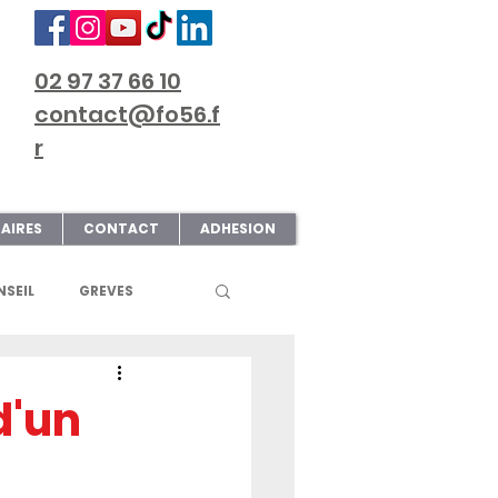
02 97 37 66 10
contact@fo56.f
r
AIRES
CONTACT
ADHESION
SEIL
GREVES
S
ART & CULTURE
d'un
ECTIONS