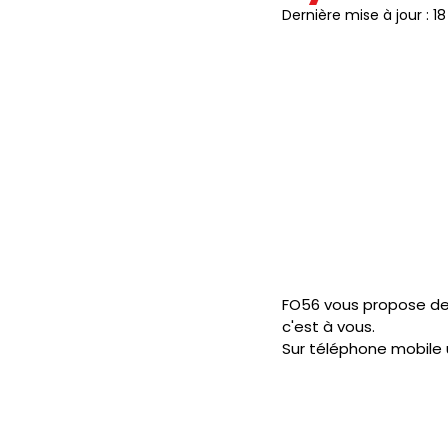
Dernière mise à jour :
18
JOURNAL FO56
SERVICE PUBL
HANDICAP
FO ADAPEI 56
FO56 vous propose de 
c'est à vous.
Sur téléphone mobile u