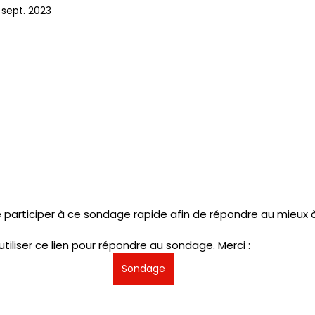
 sept. 2023
IC
PRESSE
SNUDI
JOURNAL FO56
CAGNOTTE
participer à ce sondage rapide afin de répondre au mieux à
tiliser ce lien pour répondre au sondage. Merci :
Sondage