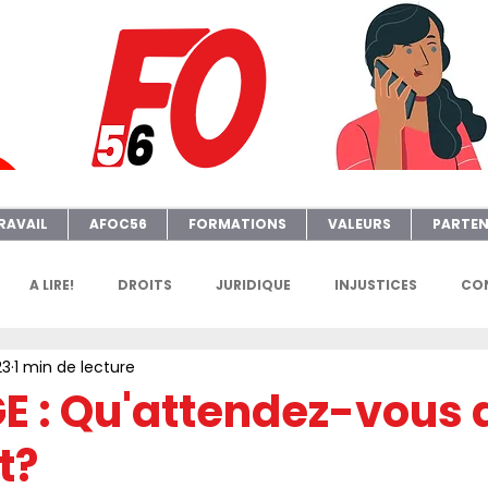
RAVAIL
AFOC56
FORMATIONS
VALEURS
PARTEN
A LIRE!
DROITS
JURIDIQUE
INJUSTICES
CON
23
1 min de lecture
GENDA
FGTAFO
MANIFS
SONDAGES
PETITION
 : Qu'attendez-vous 
t?
e
AFOC Sondage
Dates Formations Syndicales
EL