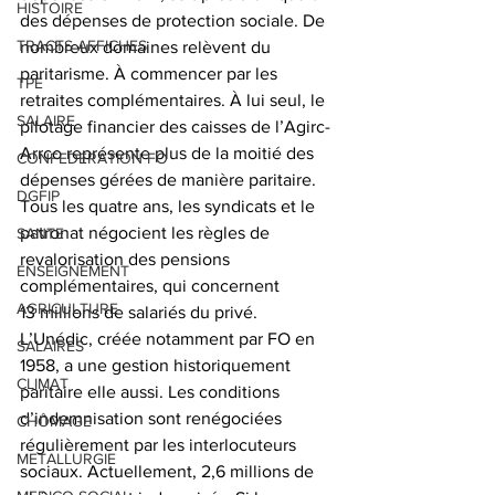
HISTOIRE
des dépenses de protection sociale. De 
TRACTS AFFICHES
nombreux domaines relèvent du 
paritarisme. À commencer par les 
TPE
retraites complémentaires. À lui seul, le 
SALAIRE
pilotage financier des caisses de l’Agirc-
Arrco représente plus de la moitié des 
CONFEDERATION FO
dépenses gérées de manière paritaire. 
DGFIP
Tous les quatre ans, les syndicats et le 
patronat négocient les règles de 
SANTE
revalorisation des pensions 
ENSEIGNEMENT
complémentaires, qui concernent 
AGRICULTURE
13 millions de salariés du privé. 
L’Unédic, créée notamment par FO en 
SALAIRES
1958, a une gestion historiquement 
CLIMAT
paritaire elle aussi. Les conditions 
d’indemnisation sont renégociées 
CHÔMAGE
régulièrement par les interlocuteurs 
METALLURGIE
sociaux. Actuellement, 2,6 millions de 