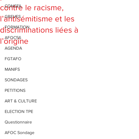
contre le racisme,
CONSEIL
GREVES
l’antisémitisme et les
FORMATION
discriminations liées à
AFOC56
l’origine
AGENDA
FGTAFO
MANIFS
SONDAGES
PETITIONS
ART & CULTURE
ELECTION TPE
Questionnaire
AFOC Sondage