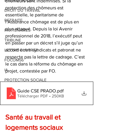
MEDICO-SOCIAL
chômeurs sont indemnisés. Si la 
protection des chômeurs est 
DROIT DU TRAVAIL
essentielle, le paritarisme de 
RETRAITE
l’Assurance chômage est de plus en 
plus attaqué. Depuis la loi Avenir 
PARTENAIRES
professionnel de 2018, l’exécutif peut 
TRIBUNE
en passer par un décret s’il juge qu’un 
accord entre syndicats et patronat ne 
LETTRE OUVERTE
respecte pas la lettre de cadrage. C’est 
FOCOM56
le cas dans la réforme du chômage en 
IA
projet, contestée par FO.
PROTECTION SOCIALE
Guide CSE PRADO
.pdf
Télécharger PDF • 250KB
Santé au travail et 
logements sociaux