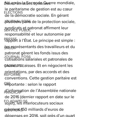
Né après la Seconde Guerre mondiale, 
Dates Formations Syndicales
le paritarisme de gestion est au cœur 
ELECTIONS
de la démocratie sociale. En gérant 
JOURNAL FO56
plusieurs pans de la protection sociale, 
syndicats et patronat affirment leur 
SERVICE PUBLIC
responsabilité et leur autonomie par 
PRESSE
rapport à l’État. Le principe est simple : 
les représentants des travailleurs et du 
SNUDI
patronat gèrent les fonds issus des 
JOURNAL FO56
cotisations salariales et patronales de 
plusieurs caisses. Et en négocient les 
CAGNOTTE
orientations, par des accords et des 
REFORME
conventions. Cette gestion paritaire est 
CSE
importante : selon le rapport 
d’information de l’Assemblée nationale 
HANDICAP
de 2016 (dernier rapport en date sur le 
FO ADAPEI 56
sujet), les interlocuteurs sociaux 
géraient 150 milliards d’euros de 
ELECTIONS
dépenses en 2014, soit près d’un quart 