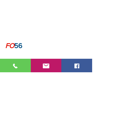
FO
56
📱02 97 37 66 10
📧
contact@fo56.fr
📍3 Boulevard Cosmao Dumanoir 
56100 Lorient
⌚ du Lundi au vendredi de 09:00 à 
12:00 de 13:30 à 17:30
🔴 
www.fo-56.fr
Force Ouvrière
FO56
paritarisme
DROITS
CONSEIL