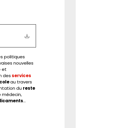
REFORME
CSE
s politiques 
vaises nouvelles 
 et 
on des
 services 
cole 
au travers 
ntation du 
reste 
le médecin, 
dicaments
… 