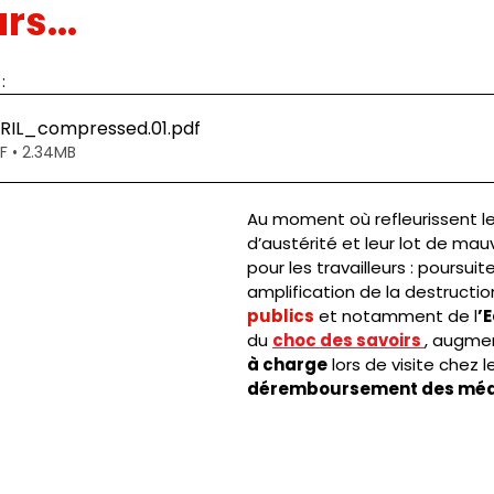
s...  
IC
PRESSE
SNUDI
JOURNAL FO56
CAGNOTTE
: 
IL_compressed.01
.pdf
F • 2.34MB
Au moment où refleurissent le
d’austérité et leur lot de mau
pour les travailleurs : poursuite
amplification de la destructi
publics
 et notamment de l
’E
du 
choc des savoirs 
, augme
à charge
 lors de visite chez 
déremboursement des mé