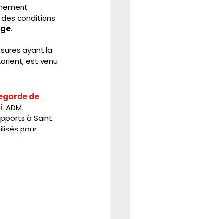
ernement 
 des conditions 
age
.  
sures ayant la 
Lorient, est venu 
egarde de 
i
. ADM, 
pports à Saint 
lisés pour 