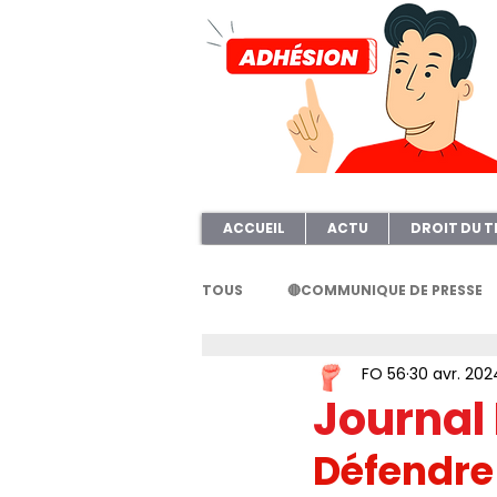
ACCUEIL
ACTU
DROIT DU T
TOUS
🔴COMMUNIQUE DE PRESSE
FO 56
30 avr. 202
FORMATION
AFOC56
A
Journal 
Défendre 
ELECTION TPE
Questionnair