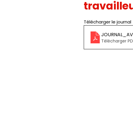
travailleur
JOURNAL FO56
SERVICE PUBL
Télécharger le journal  
JOURNAL_AVR
HANDICAP
FO ADAPEI 56
Télécharger PD