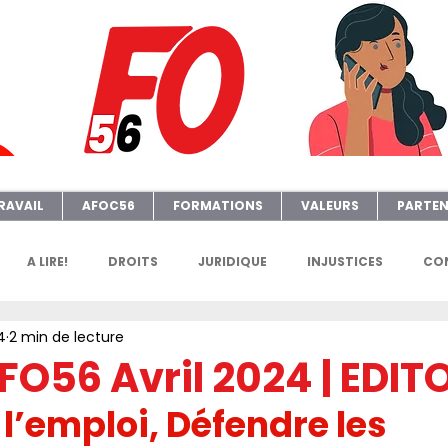
RAVAIL
AFOC56
FORMATIONS
VALEURS
PARTEN
A LIRE!
DROITS
JURIDIQUE
INJUSTICES
CON
4
2 min de lecture
GENDA
FGTAFO
MANIFS
SONDAGES
PETITION
FO56 Avril 2024 | EDIT
l’emploi, Défendre les 
e
AFOC Sondage
Dates Formations Syndicales
EL