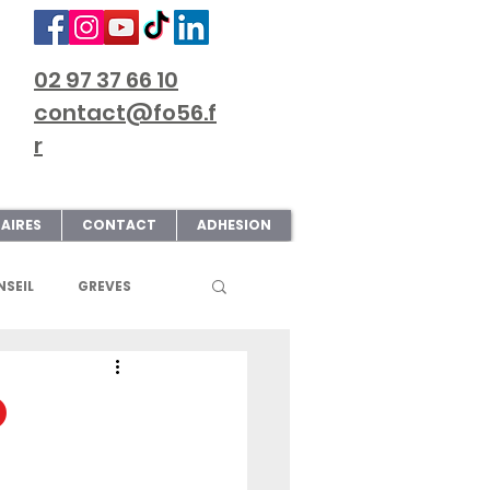
02 97 37 66 10
contact@fo56.f
r
AIRES
CONTACT
ADHESION
SEIL
GREVES
S
ART & CULTURE
O
ECTIONS