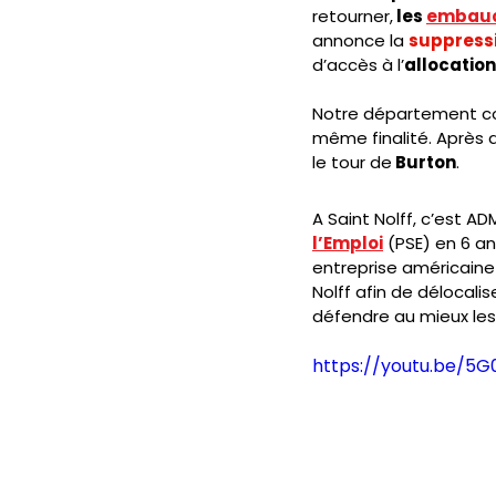
retourner,
 les 
embauc
annonce la 
suppressi
d’accès à l’
allocatio
Notre département co
même finalité. Après a
le tour de
 Burton
.  
A Saint Nolff, c’est A
l’Emploi
 (PSE) en 6 an
entreprise américaine
Nolff afin de délocal
défendre au mieux les 
https://youtu.be/