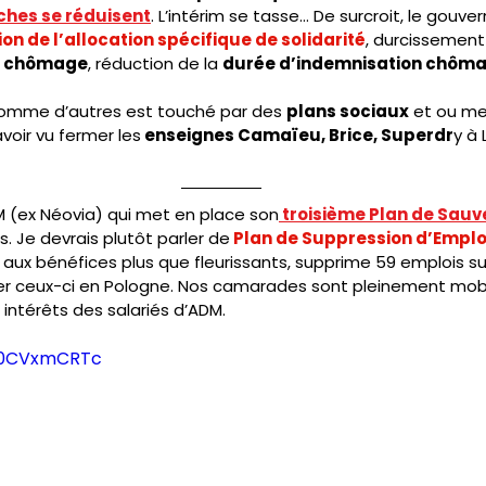
hes se réduisent
. L’intérim se tasse… De surcroit, le gouv
on de l’allocation spécifique de solidarité
, durcissement
n chômage
, réduction de la 
durée d’indemnisation chôm
mme d’autres est touché par des 
plans sociaux
 et ou me
voir vu fermer les
 enseignes Camaïeu, Brice, Superdr
y à 
DM (ex Néovia) qui met en place son
 troisième Plan de Sauv
s. Je devrais plutôt parler de
 Plan de Suppression d’Emplo
 aux bénéfices plus que fleurissants, supprime 59 emplois su
iser ceux-ci en Pologne. Nos camarades sont pleinement mobi
intérêts des salariés d’ADM.  
5G0CVxmCRTc