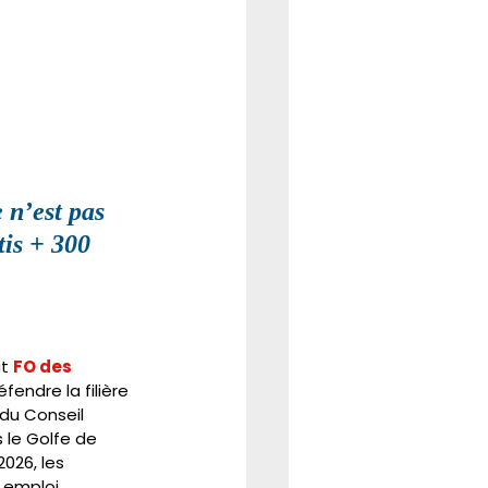
 n’est pas 
tis + 300 
t 
FO des 
fendre la filière 
du Conseil 
 le Golfe de 
026, les 
emploi.  