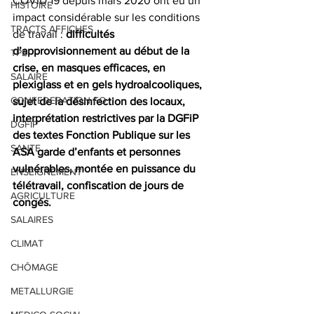
COVID 19 depuis mars 2020 ont eu un 
HISTOIRE
impact considérable sur les conditions 
TRACTS AFFICHES
de travail :
 difficultés 
d’approvisionnement au début de la 
TPE
crise, en masques efficaces, en 
SALAIRE
plexiglass et en gels hydroalcooliques, 
CONFEDERATION FO
sujet de la désinfection des locaux, 
interprétation restrictives par la DGFiP 
DGFIP
des textes Fonction Publique sur les 
SANTE
ASA garde d’enfants et personnes 
vulnérables, montée en puissance du 
ENSEIGNEMENT
télétravail, confiscation de jours de 
AGRICULTURE
congés. 
SALAIRES
CLIMAT
CHÔMAGE
METALLURGIE