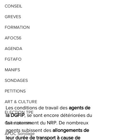
CONSEIL
GREVES
FORMATION
AFOC56
AGENDA
FGTAFO
MANIFS
SONDAGES
PETITIONS
ART & CULTURE
Les conditions de travail des 
agents de 
ELECTION TPE
la DGFiP
, se sont encore détériorées du 
fait notamment du NRP. De nombreux 
Questionnaire
agents subissent des 
allongements de 
AFOC Sondage
leur durée de transport à cause de 