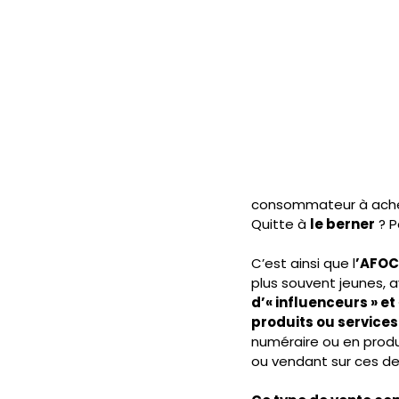
JOURNAL FO56
SERVICE PUBL
HANDICAP
FO ADAPEI 56
consommateur à ache
Quitte à 
le berner
 ? P
C’est ainsi que l
’AFOC
plus souvent jeunes,
d’« influenceurs » et
produits ou services
numéraire ou en produi
ou vendant sur ces der