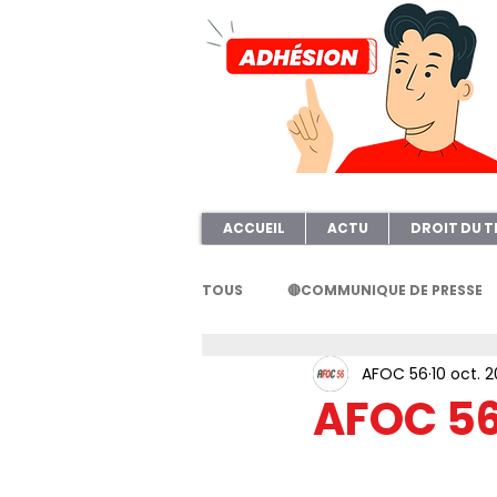
ACCUEIL
ACTU
DROIT DU T
TOUS
🔴COMMUNIQUE DE PRESSE
AFOC 56
10 oct. 2
FORMATION
AFOC56
A
AFOC 56
ELECTION TPE
Questionnair