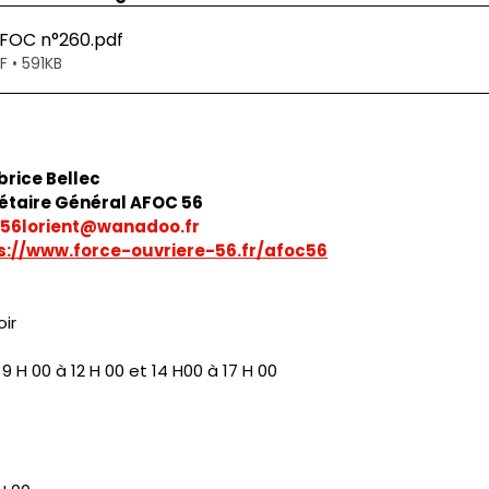
'AFOC n°260
.pdf
 • 591KB
brice Bellec
étaire Général AFOC 56
56lorient@wanadoo.fr
s://www.force-ouvriere-56.fr/afoc56
ir 
9 H 00 à 12 H 00 et 14 H00 à 17 H 00