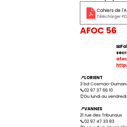
Cahiers de l
Télécharger PDF
AFOC 56
📧Fa
secr
afoc
http
📍LORIENT
3 bd Cosmao-Dumano
📞02 97 37 66 10
⏰Du lundi au vendredi 
📍VANNES
21 rue des Tribunaux
📞02 97 47 33 83