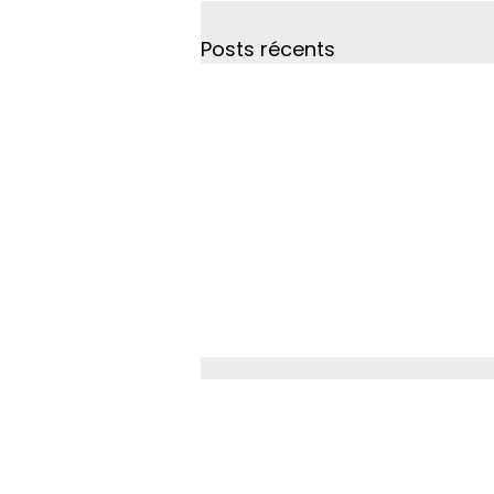
Posts récents
Adresse 
3 Boulevard Cosma
56100 Lorie