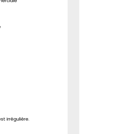
erciale 
e
t irrégulière.