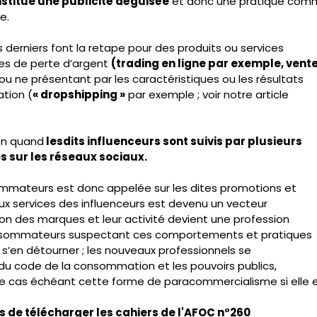
stitue une publicité déguisée
 et donc une pratique comm
e.
 derniers font la retape pour des produits ou services
s de perte d’argent 
(trading en ligne par exemple, vent
 ou ne présentant par les caractéristiques ou les résultats
ation (
« dropshipping »
 par exemple ; voir notre article
ien quand
 lesdits influenceurs sont suivis par plusieurs
s sur les réseaux sociaux.
ommateurs est donc appelée sur les dites promotions et
aux services des influenceurs est devenu un vecteur
n des marques et leur activité devient une profession
nsommateurs suspectant ces comportements et pratiques
t s’en détourner ; les nouveaux professionnels se
du code de la consommation et les pouvoirs publics,
 le cas échéant cette forme de paracommercialisme si elle es
 de télécharger les cahiers de l'AFOC n°260