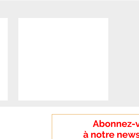
:
Abonnez-
o Dumanoir
à notre news
nt