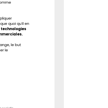
 comme
REFORME
CSE
pliquer 
que quoi qu’il en 
 technologies 
mmerciales. 
ange, le but 
r le 