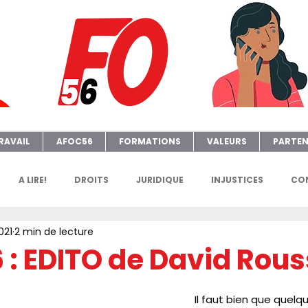
RAVAIL
AFOC56
FORMATIONS
VALEURS
PARTEN
A LIRE!
DROITS
JURIDIQUE
INJUSTICES
CON
021
2 min de lecture
GENDA
FGTAFO
MANIFS
SONDAGES
PETITION
 : EDITO de David Rous
e
AFOC Sondage
Dates Formations Syndicales
EL
Il faut bien que quel