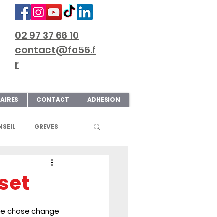
02 97 37 66 10
contact@fo56.f
r
AIRES
CONTACT
ADHESION
SEIL
GREVES
S
ART & CULTURE
set
ECTIONS
que chose change 