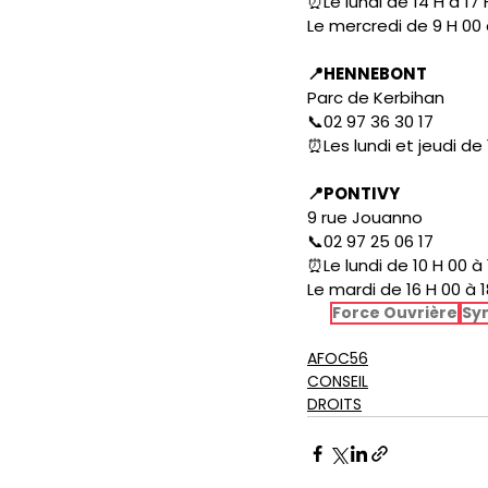
⏰Le lundi de 14 H à 17 
Le mercredi de 9 H 00 
📍HENNEBONT
Parc de Kerbihan 
📞02 97 36 30 17
⏰Les lundi et jeudi de 
📍PONTIVY
9 rue Jouanno 
📞02 97 25 06 17
⏰Le lundi de 10 H 00 à 
Le mardi de 16 H 00 à 1
Force Ouvrière
Sy
AFOC56
CONSEIL
DROITS