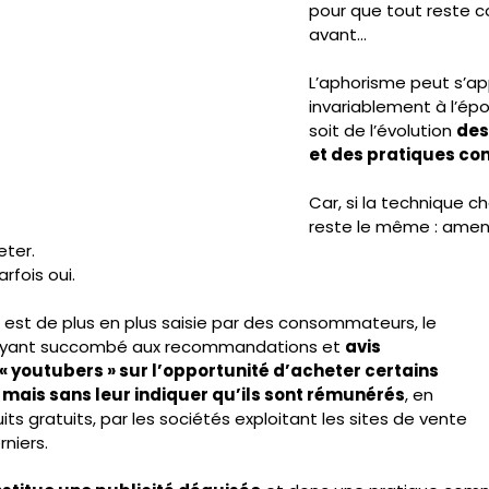
pour que tout reste
avant...
IC
PRESSE
SNUDI
JOURNAL FO56
CAGNOTTE
L’aphorisme peut s’ap
invariablement à l’épo
soit de l’évolution 
des
et des pratiques co
Car, si la technique ch
reste le même : amene
ter.
arfois oui.
 est de plus en plus saisie par des consommateurs, le
 ayant succombé aux recommandations et 
avis
 « youtubers » sur l’opportunité d’acheter certains
 mais sans leur indiquer qu’ils sont rémunérés
, en
ts gratuits, par les sociétés exploitant les sites de vente
niers. 