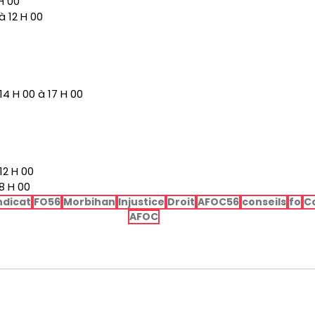
H 00
à 12 H 00
14 H 00 à 17 H 00
12 H 00
8 H 00
ndicat
FO56
Morbihan
Injustice
Droit
AFOC56
conseils
fo
C
AFOC