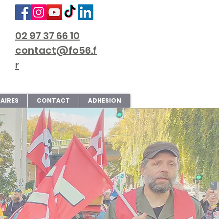
02 97 37 66 10
contact@fo56.f
r
AIRES
CONTACT
ADHESION