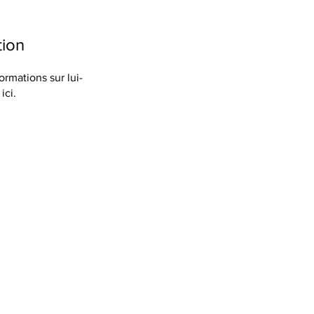
tion
rmations sur lui-
ici.