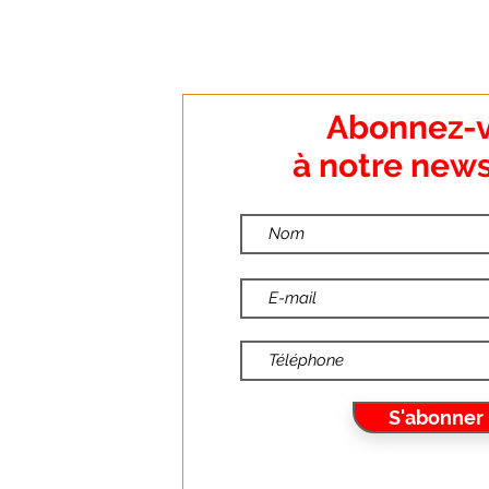
:
Abonnez-
o Dumanoir
à notre news
nt
:
ndredi
:00
:30
10
S'abonner
6.fr