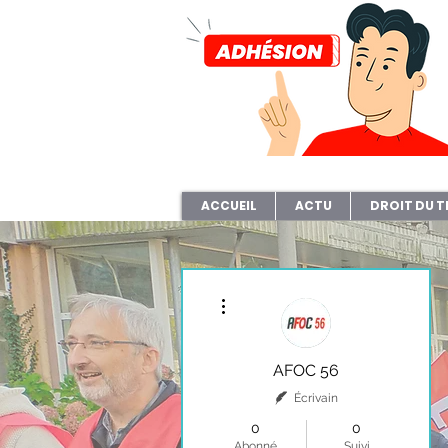
ACCUEIL
ACTU
DROIT DU T
Plus d'actions
AFOC 56
Écrivain
0
0
Abonné
Suivi