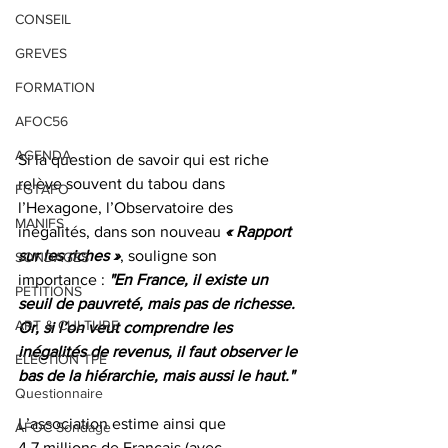
CONSEIL
GREVES
FORMATION
AFOC56
AGENDA
Si la question de savoir qui est riche 
relève souvent du tabou dans 
FGTAFO
l’Hexagone, l’Observatoire des 
MANIFS
inégalités, dans son nouveau
 « Rapport 
sur les riches »
, souligne son 
SONDAGES
importance : 
"En France, il existe un 
PETITIONS
seuil de pauvreté, mais pas de richesse. 
ART & CULTURE
Or, si l’on veut comprendre les 
inégalités de revenus, il faut observer le 
ELECTION TPE
bas de la hiérarchie, mais aussi le haut."
Questionnaire
L’association estime ainsi que 
AFOC Sondage
4,7 millions de Français (avec 