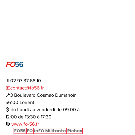
FO
56
📱02 97 37 66 10
📧
contact@fo56.fr
📍3 Boulevard Cosmao Dumanoir 
56100 Lorient
⌚ du Lundi au vendredi de 09:00 à 
12:00 de 13:30 à 17:30
🔴 
www.fo-56.fr
FO56
FO
inFO Militante
Riches