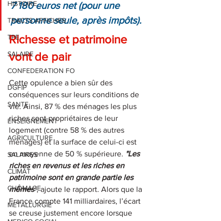
HISTOIRE
7 180 euros net (pour une 
personne seule, après impôts).
TRACTS AFFICHES
Richesse et patrimoine 
TPE
SALAIRE
vont de pair
CONFEDERATION FO
Cette opulence a bien sûr des 
DGFIP
conséquences sur leurs conditions de 
SANTE
vie. Ainsi, 87 % des ménages les plus 
riches sont propriétaires de leur 
ENSEIGNEMENT
logement (contre 58 % des autres 
AGRICULTURE
ménages) et la surface de celui-ci est 
en moyenne de 50 % supérieure. 
"Les 
SALAIRES
riches en revenus et les riches en 
CLIMAT
patrimoine sont en grande partie les 
CHÔMAGE
mêmes"
, ajoute le rapport. Alors que la 
France compte 141 milliardaires, l’écart 
METALLURGIE
se creuse justement encore lorsque 