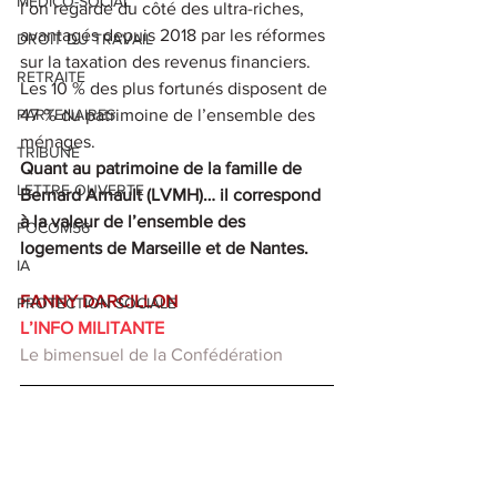
MEDICO-SOCIAL
l’on regarde du côté des ultra-riches, 
avantagés depuis 2018 par les réformes 
DROIT DU TRAVAIL
sur la taxation des revenus financiers. 
RETRAITE
Les 10 % des plus fortunés disposent de 
PARTENAIRES
47 % du patrimoine de l’ensemble des 
ménages. 
TRIBUNE
Quant au patrimoine de la famille de 
LETTRE OUVERTE
Bernard Arnault (LVMH)… il correspond 
à la valeur de l’ensemble des 
FOCOM56
logements de Marseille et de Nantes.
IA
FANNY DARCILLON
PROTECTION SOCIALE
L’INFO MILITANTE
Le bimensuel de la Confédération