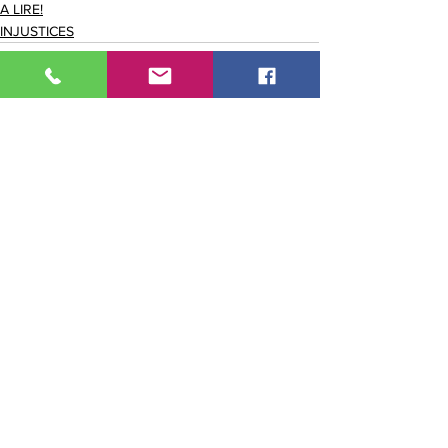
A LIRE!
INJUSTICES
Voir tout
Posts récents