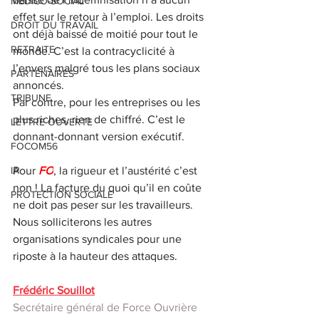
MEDICO-SOCIAL
effet sur le retour à l’emploi. Les droits 
DROIT DU TRAVAIL
ont déjà baissé de moitié pour tout le 
RETRAITE
monde. C’est la contracyclicité à 
l’envers malgré tous les plans sociaux 
PARTENAIRES
annoncés.
TRIBUNE
Par contre, pour les entreprises ou les 
plus riches, rien de chiffré. C’est le 
LETTRE OUVERTE
donnant-donnant version exécutif.
FOCOM56
Pour 
FO
, la rigueur et l’austérité c’est 
IA
non ! La facture du quoi qu’il en coûte 
PROTECTION SOCIALE
ne doit pas peser sur les travailleurs. 
Nous solliciterons les autres 
organisations syndicales pour une 
riposte à la hauteur des attaques.
Frédéric Souillot
Secrétaire général de Force Ouvrière