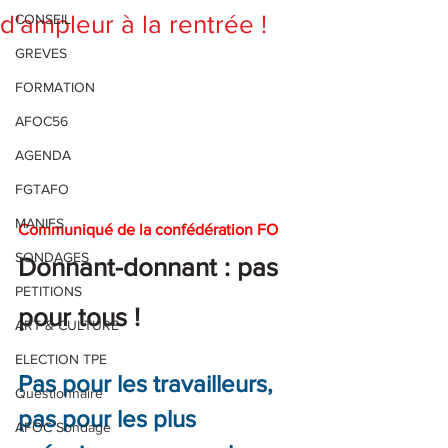
d'ampleur à la rentrée !
CONSEIL
GREVES
FORMATION
AFOC56
AGENDA
FGTAFO
MANIFS
Communiqué de la confédération FO
SONDAGES
Donnant-donnant : pas 
PETITIONS
pour tous
!
ART & CULTURE
ELECTION TPE
Pas pour les travailleurs, 
Questionnaire
pas pour les plus 
AFOC Sondage