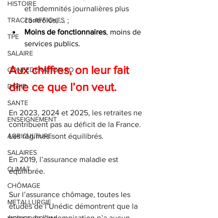
HISTOIRE
et indemnités journalières plus 
contrôlés, … ;
TRACTS AFFICHES
Moins de fonctionnaires
, moins de 
TPE
services publics.
SALAIRE
Aux chiffres, on leur fait 
CONFEDERATION FO
dire ce que l’on veut.
DGFIP
SANTE
En 2023, 2024 et 2025, les retraites ne 
ENSEIGNEMENT
contribuent pas au déficit de la France. 
Les régimes sont équilibrés.
AGRICULTURE
SALAIRES
En 2019, l’assurance maladie est 
CLIMAT
équilibrée.
CHÔMAGE
Sur l’assurance chômage, toutes les 
METALLURGIE
études de l’Unédic démontrent que la 
baisse de l’indemnisation n’a aucun 