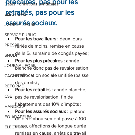
précaires, pas pour les 
Dates Formations Syndicales
retraités, pas pour les 
ELECTIONS
assurés sociaux.
JOURNAL FO56
SERVICE PUBLIC
Pour les travailleurs : 
deux jours 
PRESSE
fériés de moins, remise en cause 
de la 5
 semaine de congés payés ;
e
SNUDI
Pour les plus précaires : 
année 
JOURNAL FO56
blanche donc pas de revalorisation 
et allocation sociale unifiée (baisse 
CAGNOTTE
des droits) ;
REFORME
Pour les retraités :
 année blanche, 
CSE
pas de revalorisation, fin de 
l’abattement des 10% d’impôts ;
HANDICAP
Pour les assurés sociaux :
 plafond 
FO ADAPEI 56
de déremboursement passe à 100 
euros, affections de longue durée 
ELECTIONS
remises en cause, arrêts de travail 