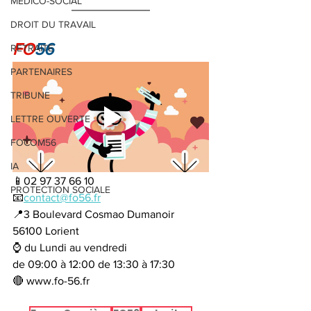
MEDICO-SOCIAL
DROIT DU TRAVAIL
FO
56
RETRAITE
PARTENAIRES
TRIBUNE
LETTRE OUVERTE
FOCOM56
IA
📱02 97 37 66 10
PROTECTION SOCIALE
📧
contact@fo56.fr
📍3 Boulevard Cosmao Dumanoir  
56100 Lorient
⌚ du Lundi au vendredi 
de 09:00 à 12:00 de 13:30 à 17:30 
🔴 www.fo-56.fr