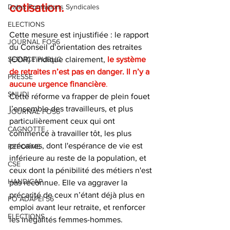
cotisation.
Dates Formations Syndicales
ELECTIONS
Cette mesure est injustifiée : le rapport 
JOURNAL FO56
du Conseil d’orientation des retraites 
SERVICE PUBLIC
(COR) l'indique clairement, 
le système 
de retraites n’est pas en danger. Il n’y a 
PRESSE
aucune urgence financière
. 
SNUDI
Cette réforme va frapper de plein fouet 
l’ensemble des travailleurs, et plus 
JOURNAL FO56
particulièrement ceux qui ont 
CAGNOTTE
commencé à travailler tôt, les plus 
précaires, dont l'espérance de vie est 
REFORME
inférieure au reste de la population, et 
CSE
ceux dont la pénibilité des métiers n'est 
HANDICAP
pas reconnue. Elle va aggraver la 
précarité de ceux n’étant déjà plus en 
FO ADAPEI 56
emploi avant leur retraite, et renforcer 
ELECTIONS
les inégalités femmes-hommes.