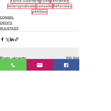
Force Ouvrière
FO56
retraites
intersyndicale
conseils
Réformes
pétition
CONSEIL
DROITS
INJUSTICES
Voir tout
Posts récents