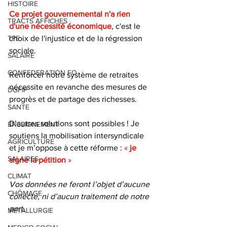
HISTOIRE
Ce projet gouvernemental n'a rien 
TRACTS AFFICHES
d'une nécessité économique
, c'est le 
TPE
choix de l'injustice et de la régression 
sociale.
SALAIRE
CONFEDERATION FO
Renforcer notre système de retraites 
nécessite en revanche des mesures de 
DGFIP
progrès et de partage des richesses.
SANTE
D’autres solutions sont possibles ! Je 
ENSEIGNEMENT
soutiens la mobilisation intersyndicale 
AGRICULTURE
et je m’oppose à cette réforme : 
« 
je 
SALAIRES
signe la pétition
 »
CLIMAT
Vos données ne feront l’objet d’aucune 
CHÔMAGE
collecte, ni d’aucun traitement de notre 
part.
METALLURGIE