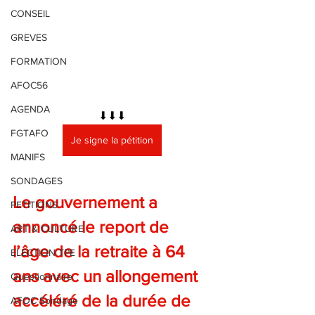
CONSEIL
GREVES
FORMATION
AFOC56
AGENDA
⬇⬇⬇
FGTAFO
Je signe la pétition
MANIFS
SONDAGES
Le gouvernement a 
PETITIONS
annoncé le report de 
ART & CULTURE
l’âge de la retraite à 64 
ELECTION TPE
ans avec un allongement 
Questionnaire
accéléré de la durée de 
AFOC Sondage