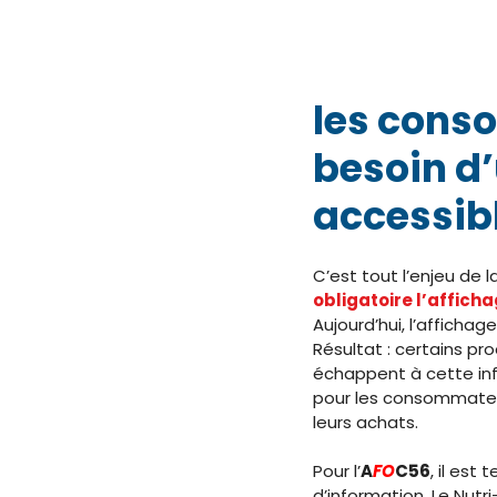
les cons
besoin d’
accessibl
C’est tout l’enjeu de 
obligatoire l’affich
Aujourd’hui, l’afficha
Résultat : certains pro
échappent à cette inf
pour les consommateu
leurs achats.
Pour l’
A
FO
C56
, il est
d’information. Le Nutri