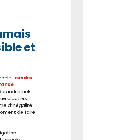
amais 
ible et 
nale : 
rendre 
France
.
s industriels. 
que d’autres 
me d’inégalité 
oment de faire 
igation 
il simple, 