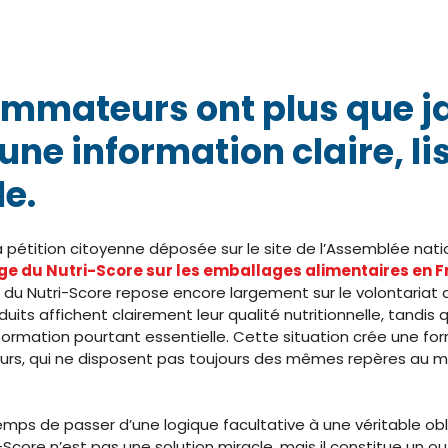
ommateurs ont plus que j
une information claire, lis
e.
la pétition citoyenne déposée sur le site de l’Assemblée natio
age du Nutri-Score sur les emballages alimentaires en 
ge du Nutri-Score repose encore largement sur le volontariat de
duits affichent clairement leur qualité nutritionnelle, tandis 
ormation pourtant essentielle. Cette situation crée une for
rs, qui ne disposent pas toujours des mêmes repères au m
 temps de passer d’une logique facultative à une véritable obl
-Score n’est pas une solution miracle, mais il constitue un out