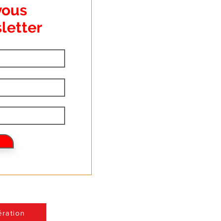
vous
letter
ration