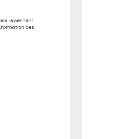
REFORME
CSE
ire reviennent 
nsformation des 