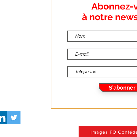
:
Abonnez-
o Dumanoir
à notre news
nt
:
ndredi
📢📢AFFICHE &
:00
COMMUNIQUÉ FO –
:30
FONCTION PUBLIQUE :
TOUTES ET TOUS EN
10
GRÈVE LE 29 SEPTEMBRE !
S'abonner
6.fr
Images FO Confédé
U