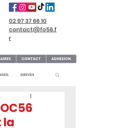
02 97 37 66 10
contact@fo56.f
r
AIRES
CONTACT
ADHESION
SEIL
GREVES
S
ART & CULTURE
AFOC56
 la
ECTIONS