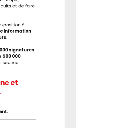
its et de faire 
exposition à 
e information 
urs
.
 000 signatures
e 
500 000 
en séance 
ne et 
.
ent.