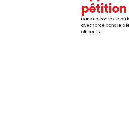
pétition
JOURNAL FO56
SERVICE PUBL
Dans un contexte où l
avec force dans le dé
aliments. 
HANDICAP
FO ADAPEI 56