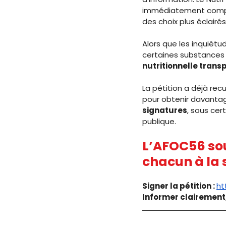
immédiatement compré
des choix plus éclairés
Alors que les inquiétud
certaines substances 
nutritionnelle trans
La pétition a déjà recue
pour obtenir davantage 
signatures
, sous cer
publique.
L’AFOC56 sout
chacun à la 
Signer la pétition : 
ht
Informer clairement