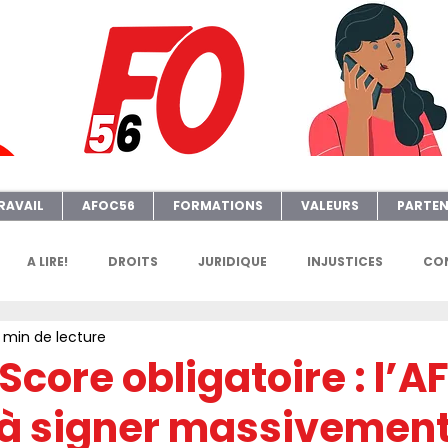
RAVAIL
AFOC56
FORMATIONS
VALEURS
PARTEN
A LIRE!
DROITS
JURIDIQUE
INJUSTICES
CON
 min de lecture
GENDA
FGTAFO
MANIFS
SONDAGES
PETITION
Score obligatoire : l’
 à signer massivement
e
AFOC Sondage
Dates Formations Syndicales
EL