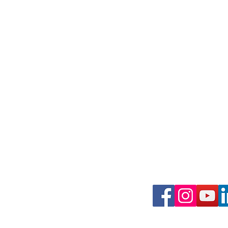
Adresse 
3 Boulevard Cosma
56100 Lorie
Horaires 
du Lundi au ve
Communique FOSPS : LA
de 09:00 à 12
FÉDÉRATION FO DES
de 13:30 à 17
PERSONNELS DES
SERVICES PUBLICS ET DES
02 97 37 66 
SERVICES DE SANTÉ RESTE
PLEINEMENT MOBILISÉE
contact@fo5
DANS LE FINISTÈRE
Mentions légales/ CG