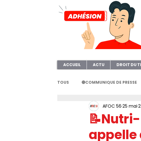
ACCUEIL
ACTU
DROIT DU T
TOUS
🔴COMMUNIQUE DE PRESSE
AFOC 56
25 mai
2
FORMATION
AFOC56
A
📝Nutri-
appelle
ELECTION TPE
Questionnair