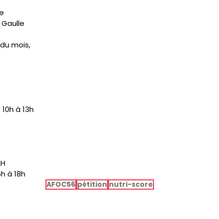
ne
 Gaulle
 du mois,
 10h à 13h
2H
h à 18h
AFOC56
pétition
nutri-score