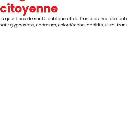
 citoyenne
IC
PRESSE
SNUDI
JOURNAL FO56
CAGNOTTE
es questions de santé publique et de transparence alimenta
bat : glyphosate, cadmium, chlordécone, additifs, ultra-tra