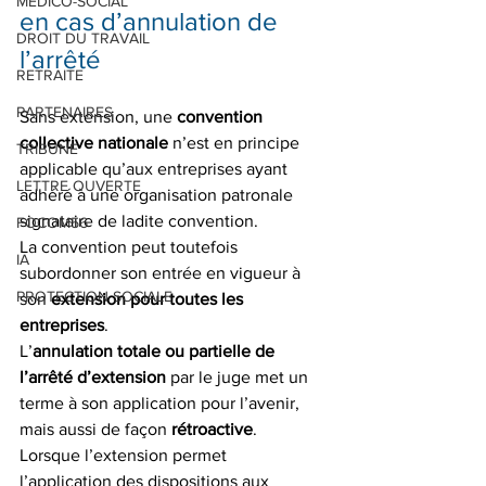
MEDICO-SOCIAL
en cas d’annulation de 
DROIT DU TRAVAIL
l’arrêté
RETRAITE
PARTENAIRES
Sans extension, une 
convention 
collective nationale
 n’est en principe 
TRIBUNE
applicable qu’aux entreprises ayant 
LETTRE OUVERTE
adhéré à une organisation patronale 
signataire de ladite convention.
FOCOM56
La convention peut toutefois 
IA
subordonner son entrée en vigueur à 
PROTECTION SOCIALE
son 
extension pour toutes les 
entreprises
.
L’
annulation totale ou partielle de 
l’arrêté d’extension
 par le juge met un 
terme à son application pour l’avenir, 
mais aussi de façon 
rétroactive
.
Lorsque l’extension permet 
l’application des dispositions aux 