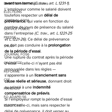
avant son terme
(C. trav., art. L.1231-1)
.
Dates Formations Syndicales
L’employeur comme le salarié doivent 
ELECTIONS
toutefois respecter un 
délai de 
JOURNAL FO56
prévenance
, qui varie en fonction du 
nombre de jours de présence du salarié 
SERVICE PUBLIC
dans l’entreprise 
(C. trav., art. L.1221-25 
PRESSE
et L.1221-26)
. Ce délai de prévenance 
ne doit pas conduire à la 
prolongation 
SNUDI
de la période d’essai
.
JOURNAL FO56
Une rupture du contrat après la période 
CAGNOTTE
d’essai — celle-ci n’ayant pas été 
renouvelée dans les règles — 
REFORME
s’apparente à un 
licenciement sans 
CSE
cause réelle et sérieuse
, donnant droit 
au salarié à une 
indemnité 
HANDICAP
compensatrice de préavis
.
FO ADAPEI 56
Si l’employeur rompt la période d’essai 
durant celle-ci, mais sans respecter le 
ELECTIONS
délai de prévenance, il doit verser au 