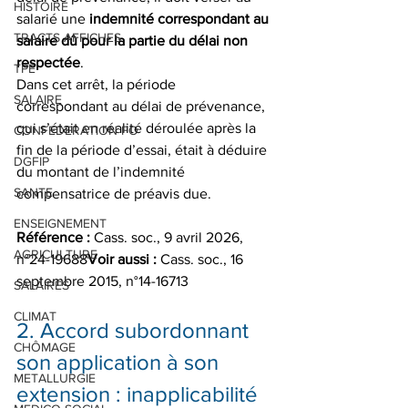
HISTOIRE
salarié une 
indemnité correspondant au 
TRACTS AFFICHES
salaire dû pour la partie du délai non 
respectée
.
TPE
Dans cet arrêt, la période 
SALAIRE
correspondant au délai de prévenance, 
qui s’était en réalité déroulée après la 
CONFEDERATION FO
fin de la période d’essai, était à déduire 
DGFIP
du montant de l’indemnité 
SANTE
compensatrice de préavis due.
ENSEIGNEMENT
Référence :
 Cass. soc., 9 avril 2026, 
AGRICULTURE
n°24-19688
Voir aussi :
 Cass. soc., 16 
septembre 2015, n°14-16713
SALAIRES
CLIMAT
2. Accord subordonnant 
CHÔMAGE
son application à son 
METALLURGIE
extension : inapplicabilité 