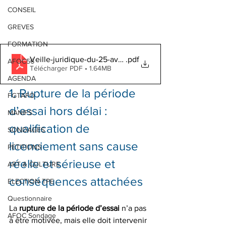
CONSEIL
GREVES
FORMATION
Veille-juridique-du-25-avril-au-13-mai-2026 (1)
.pdf
AFOC56
Télécharger PDF • 1.64MB
AGENDA
1. Rupture de la période 
FGTAFO
d’essai hors délai : 
MANIFS
qualification de 
SONDAGES
licenciement sans cause 
PETITIONS
réelle et sérieuse et 
ART & CULTURE
conséquences attachées
ELECTION TPE
Questionnaire
La 
rupture de la période d’essai
 n’a pas 
AFOC Sondage
à être motivée, mais elle doit intervenir 