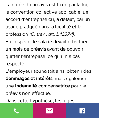
La durée du préavis est fixée par la loi, 
la convention collective applicable, un 
accord d’entreprise ou, à défaut, par un 
usage pratiqué dans la localité et la 
profession 
(C. trav., art. L.1237-1)
.
En l’espèce, le salarié devait effectuer 
un mois de préavis
 avant de pouvoir 
quitter l’entreprise, ce qu’il n’a pas 
respecté.
L’employeur souhaitait ainsi obtenir des 
dommages et intérêts
, mais également 
une 
indemnité compensatrice
 pour le 
préavis non effectué.
Dans cette hypothèse, les juges 
considèrent que l’indemnité due à 
l’employeur est égale à la rémunération 
que le salarié aurait perçue s’il avait 
continué à effectuer son préavis.
Toutefois, en l’absence d’
abus 