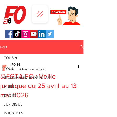
Post
TOUS
FO 56
TOUS
26 mai
4 min de lecture
⚖️FGTA FO : Veille
🔴COMMUNIQUE DE PRESSE
juridique du 25 avril au 13
A LIRE!
mai 2026
DROITS
JURIDIQUE
INJUSTICES