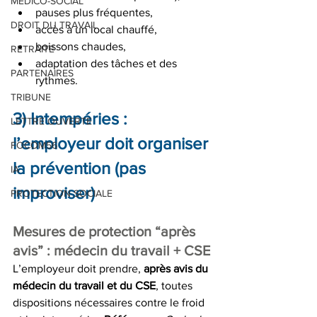
MEDICO-SOCIAL
pauses plus fréquentes,
DROIT DU TRAVAIL
accès à un local chauffé,
boissons chaudes,
RETRAITE
adaptation des tâches et des 
PARTENAIRES
rythmes.
TRIBUNE
3) Intempéries : 
LETTRE OUVERTE
l’employeur doit organiser 
FOCOM56
la prévention (pas 
IA
improviser)
PROTECTION SOCIALE
Mesures de protection “après 
avis” : médecin du travail + CSE
L’employeur doit prendre, 
après avis du 
médecin du travail et du CSE
, toutes 
dispositions nécessaires contre le froid 