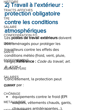
HISTOIRE
2) Travail à l’extérieur : 
TRACTS AFFICHES
protection obligatoire 
TPE
contre les conditions 
SALAIRE
atmosphériques
CONFEDERATION FO
Les 
postes de travail extérieurs
 doivent 
DGFIP
être aménagés pour protéger les 
travailleurs contre les effets des 
SANTE
conditions météo (froid, vent, pluie, 
ENSEIGNEMENT
neige).
Référence :
Code du travail, art. 
R. 4225-1.
AGRICULTURE
SALAIRES
Concrètement, la protection peut 
passer par :
CLIMAT
CHÔMAGE
équipements contre le froid (EPI 
METALLURGIE
adaptés, vêtements chauds, gants, 
chaussures antidérapantes…),