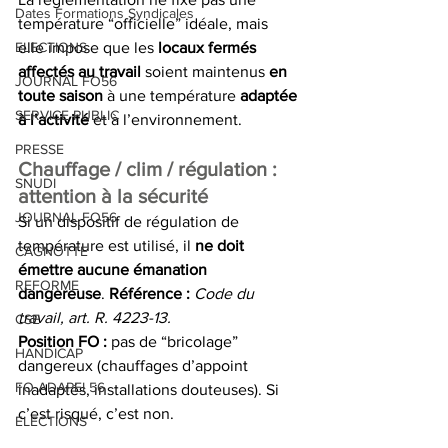
Dates Formations Syndicales
température “officielle” idéale, mais 
ELECTIONS
elle impose que les 
locaux fermés 
affectés au travail
 soient maintenus 
en 
JOURNAL FO56
toute saison
 à une température 
adaptée 
SERVICE PUBLIC
à l’activité
 et à l’environnement.
PRESSE
Chauffage / clim / régulation : 
SNUDI
attention à la sécurité
JOURNAL FO56
Si un dispositif de régulation de 
température est utilisé, il 
ne doit 
CAGNOTTE
émettre aucune émanation 
REFORME
dangereuse
. 
Référence :
Code du 
travail, art. R. 4223-13.
CSE
Position FO :
 pas de “bricolage” 
HANDICAP
dangereux (chauffages d’appoint 
FO ADAPEI 56
inadaptés, installations douteuses). Si 
c’est risqué, c’est non.
ELECTIONS