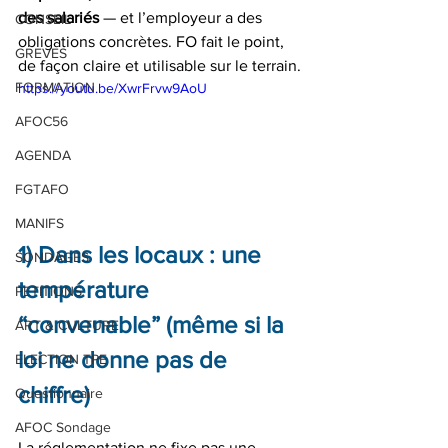
des salariés
 — et l’employeur a des 
CONSEIL
obligations concrètes. FO fait le point, 
GREVES
de façon claire et utilisable sur le terrain.
FORMATION
https://youtu.be/XwrFrvw9AoU
AFOC56
AGENDA
FGTAFO
MANIFS
1) Dans les locaux : une 
SONDAGES
température 
PETITIONS
“convenable” (même si la 
ART & CULTURE
loi ne donne pas de 
ELECTION TPE
chiffre)
Questionnaire
AFOC Sondage
La réglementation ne fixe pas une 