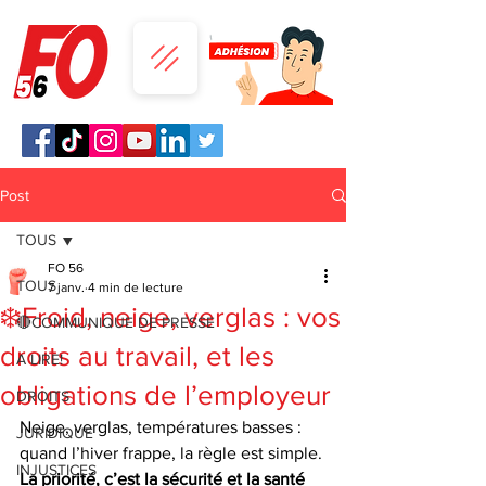
Post
TOUS
FO 56
TOUS
7 janv.
4 min de lecture
❄️Froid, neige, verglas : vos
🔴COMMUNIQUE DE PRESSE
droits au travail, et les
A LIRE!
obligations de l’employeur
DROITS
Neige, verglas, températures basses : 
JURIDIQUE
quand l’hiver frappe, la règle est simple. 
INJUSTICES
La priorité, c’est la sécurité et la santé 