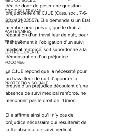
MEDICO-SOCIAL
décide donc de poser une question 
DROIT DU TRAVAIL
préjudicielle à la CJUE (Cass. soc., 7-6-
23, n°21-23557). Elle demande si un État 
RETRAITE
membre peut prévoir, que le droit à 
PARTENAIRES
réparation d’un travailleur de nuit, pour 
TRIBUNE
manquement à l’obligation d’un suivi 
médical renforcé, soit subordonné à la 
LETTRE OUVERTE
démonstration d’un préjudice.
FOCOM56
La CJUE répond que la nécessité pour 
IA
un travailleur de nuit d’apporter la 
PROTECTION SOCIALE
preuve d’un préjudice découlant d’une 
absence de suivi médical renforcé, ne 
méconnaît pas le droit de l’Union.
Elle affirme ainsi qu’il n’y pas de 
préjudice nécessaire qui résulterait de 
cette absence de suivi médical.