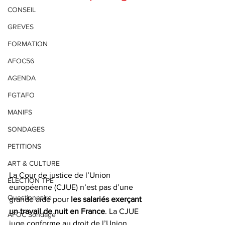
CONSEIL
GREVES
FORMATION
AFOC56
AGENDA
FGTAFO
MANIFS
SONDAGES
PETITIONS
ART & CULTURE
La Cour de justice de l’Union 
ELECTION TPE
européenne (CJUE) n’est pas d’une 
Questionnaire
grande aide pour
 les salariés exerçant 
un travail de nuit en France
. La CJUE 
AFOC Sondage
juge conforme au droit de l’Union, 