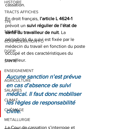
HISTOIRE
cassation.
TRACTS AFFICHES
En droit français,
 l’article L 4624-1 
TPE
prévoit un
 suivi régulier de l’état de 
SALAIRE
santé du travailleur de nuit
. La 
périodicité du suivi est fixée par le 
CONFEDERATION FO
médecin du travail en fonction du poste 
DGFIP
occupé et des caractéristiques du 
travailleur.
SANTE
ENSEIGNEMENT
Aucune sanction n’est prévue 
AGRICULTURE
en cas d’absence de suivi 
SALAIRES
médical. Il faut donc mobiliser 
CLIMAT
les règles de responsabilité 
CHÔMAGE
civile.
METALLURGIE
La Cour de cassation s’interroge et 