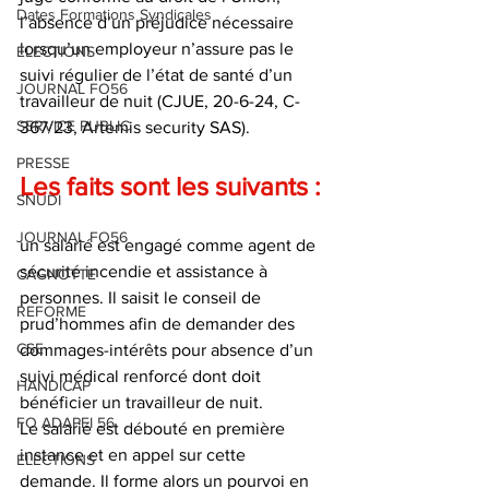
Dates Formations Syndicales
l’absence d’un préjudice nécessaire 
lorsqu’un employeur n’assure pas le 
ELECTIONS
suivi régulier de l’état de santé d’un 
JOURNAL FO56
travailleur de nuit (CJUE, 20-6-24, C-
SERVICE PUBLIC
367/23, Artemis security SAS).
PRESSE
Les faits sont les suivants : 
SNUDI
JOURNAL FO56
un salarié est engagé comme agent de 
sécurité incendie et assistance à 
CAGNOTTE
personnes. Il saisit le conseil de 
REFORME
prud’hommes afin de demander des 
CSE
dommages-intérêts pour absence d’un 
suivi médical renforcé dont doit 
HANDICAP
bénéficier un travailleur de nuit.
FO ADAPEI 56
Le salarié est débouté en première 
instance et en appel sur cette 
ELECTIONS
demande. Il forme alors un pourvoi en 