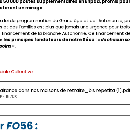
 les 50 000 postes supplémentaires en Ehpad, promis pour
esteront un mirage.
 la loi de programmation du Grand âge et de l’Autonomie, pr
és et des Familles est plus que jamais une urgence pour trait
 financement de la branche Autonomie. Ce financement de
r 
les principes fondateurs de notre Sécu : 
« de chacun se
soins »
.
iale Collective
aitance dans nos maisons de retraite_bis repetita (1)
.pd
F • 197KB
r 
FO
56 :