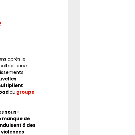
REFORME
CSE
 
ns après le 
altraitance 
lissements 
uvelles 
ultiplient 
pad 
du
 groupe 
es
 sous-
le manque de 
nduisent à des 
 violences 