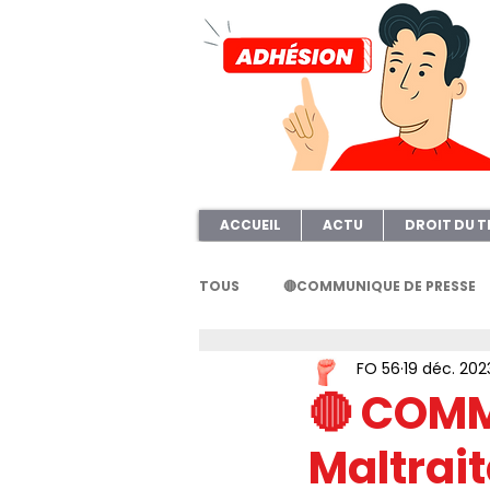
ACCUEIL
ACTU
DROIT DU T
TOUS
🔴COMMUNIQUE DE PRESSE
FO 56
19 déc. 202
FORMATION
AFOC56
A
🔴 COMM
Maltrai
ELECTION TPE
Questionnair