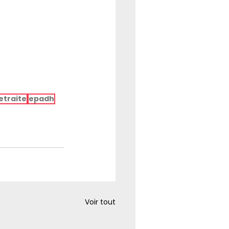
etraite
epadh
Voir tout