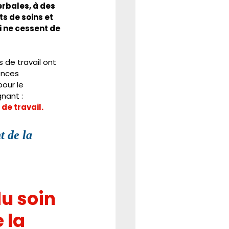
rbales, à des 
 de soins et 
 ne cessent de 
 de travail ont 
nces 
our le 
nant : 
de travail.
t de la 
 
u soin 
 la 