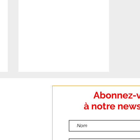
:
Abonnez-
o Dumanoir
à notre news
nt
:
ndredi
Communique FOSPS : LA
:00