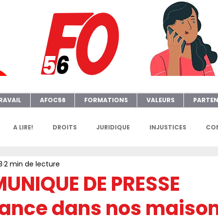
RAVAIL
AFOC56
FORMATIONS
VALEURS
PARTEN
A LIRE!
DROITS
JURIDIQUE
INJUSTICES
CON
3
2 min de lecture
GENDA
FGTAFO
MANIFS
SONDAGES
PETITION
UNIQUE DE PRESSE
tance dans nos maiso
e
AFOC Sondage
Dates Formations Syndicales
EL