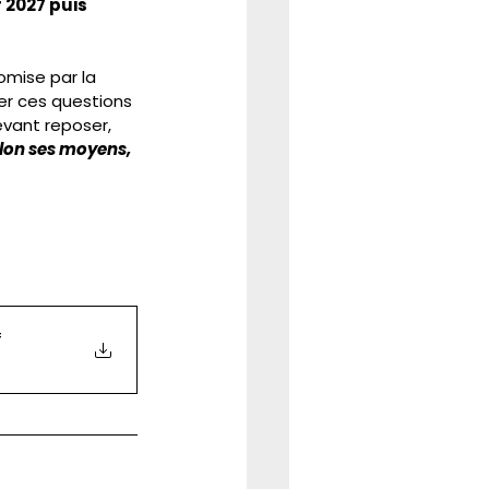
 2027 puis 
omise par la 
er ces questions 
vant reposer, 
lon ses moyens, 
f