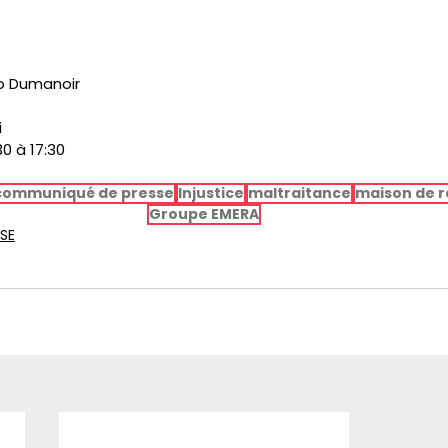
o Dumanoir
i
30 à 17:30
communiqué de presse
Injustice
maltraitance
maison de r
Groupe EMERA
SE