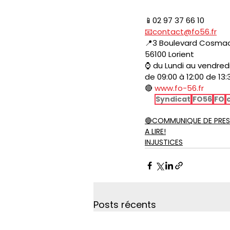
📱
02 97 37 66 10
📧
c
o
ntact@fo56.fr
📍
3 Boulevard Cosma
56100 Lorient
⌚
 du Lundi au vendred
de 09:00 à 12:00 de 13:
🔴
www.fo-56.fr
Syndicat
FO56
FO
🔴COMMUNIQUE DE PRES
A LIRE!
INJUSTICES
Posts récents