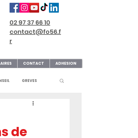
02 97 37 66 10
contact@fo56.f
r
AIRES
CONTACT
ADHESION
SEIL
GREVES
S
ART & CULTURE
ns de
ECTIONS