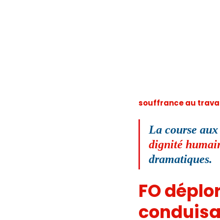
souffrance au travai
La course aux p
dignité humai
dramatiques.
FO déplo
conduisan