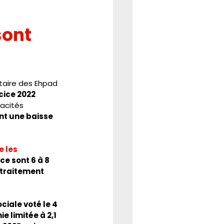
ont 
étaire des Ehpad 
cice 2022 
acités 
nt une baisse 
 les 
 ce sont 6 à 8 
traitement 
ciale voté le 4 
limitée à 2,1 