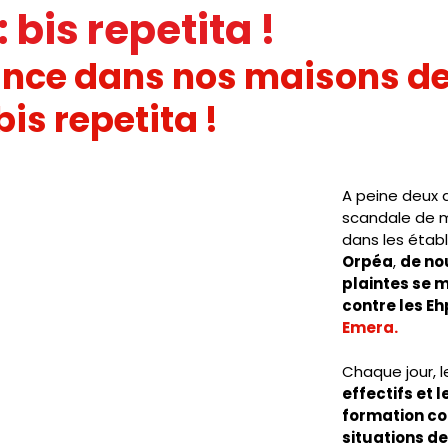
: bis repetita !
IC
PRESSE
SNUDI
JOURNAL FO56
CAGNOTTE
ance dans nos maisons de
 bis repetita !
A peine deux a
scandale de m
dans les étab
Orpéa
, 
de no
plaintes se m
contre les Eh
Emera.
Chaque jour, l
effectifs et 
formation co
situations de