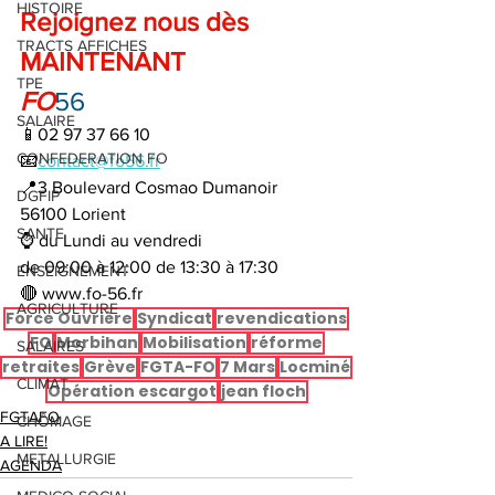
HISTOIRE
Rejoignez nous dès 
TRACTS AFFICHES
MAINTENANT
TPE
FO
56
SALAIRE
📱02 97 37 66 10
CONFEDERATION FO
📧
contact@fo56.fr
📍3 Boulevard Cosmao Dumanoir 
DGFIP
56100 Lorient
SANTE
⌚ du Lundi au vendredi 
de 09:00 à 12:00 de 13:30 à 17:30 
ENSEIGNEMENT
🔴 www.fo-56.fr
AGRICULTURE
Force Ouvrière
Syndicat
revendications
FO
Morbihan
Mobilisation
réforme
SALAIRES
retraites
Grève
FGTA-FO
7 Mars
Locminé
CLIMAT
Opération escargot
jean floch
FGTAFO
CHÔMAGE
A LIRE!
METALLURGIE
AGENDA