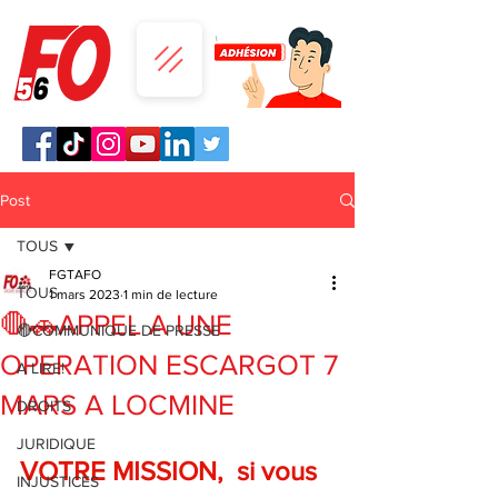
Post
TOUS
FGTAFO
TOUS
1 mars 2023
1 min de lecture
🛑🚗APPEL A UNE
🔴COMMUNIQUE DE PRESSE
OPERATION ESCARGOT 7
A LIRE!
MARS A LOCMINE
DROITS
JURIDIQUE
VOTRE MISSION,  si vous 
INJUSTICES