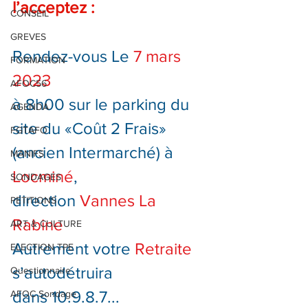
l’acceptez :
CONSEIL
GREVES
Rendez-vous Le 
7 mars 
FORMATION
2023
AFOC56
à 8h00 sur le parking du 
AGENDA
site du «Coût 2 Frais» 
FGTAFO
(ancien Intermarché) à 
MANIFS
Locminé
, 
SONDAGES
direction 
Vannes
La 
PETITIONS
Rabine
ART & CULTURE
Autrement votre 
Retraite
ELECTION TPE
s’autodétruira 
Questionnaire
dans 10.9.8.7...
AFOC Sondage