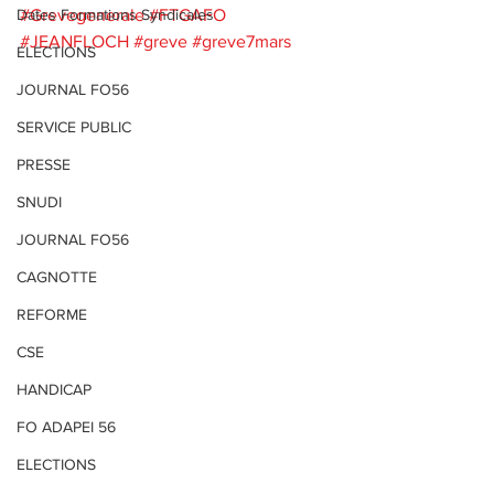
Dates Formations Syndicales
#Grevegenerale
#FTGAFO
#JEANFLOCH
#greve
#greve7mars
ELECTIONS
JOURNAL FO56
SERVICE PUBLIC
PRESSE
SNUDI
JOURNAL FO56
CAGNOTTE
REFORME
CSE
HANDICAP
FO ADAPEI 56
ELECTIONS