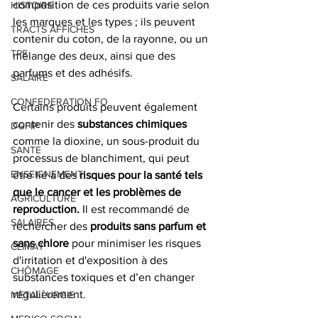
composition de ces produits varie selon 
HISTOIRE
les marques et les types ; ils peuvent 
TRACTS AFFICHES
contenir du coton, de la rayonne, ou un 
TPE
mélange des deux, ainsi que des 
parfums et des adhésifs. 
SALAIRE
CONFEDERATION FO
Certains produits peuvent également 
contenir des
 substances chimiques
DGFIP
comme la dioxine, un sous-produit du 
SANTE
processus de blanchiment, qui peut 
ENSEIGNEMENT
être lié à des
 risques pour la santé tels 
que le cancer et les problèmes de 
AGRICULTURE
reproduction. 
Il est recommandé de 
SALAIRES
rechercher des 
produits sans parfum et 
sans chlore
 pour minimiser les risques 
CLIMAT
d'irritation et d'exposition à des 
CHÔMAGE
substances toxiques et d’en changer 
régulièrement. 
METALLURGIE