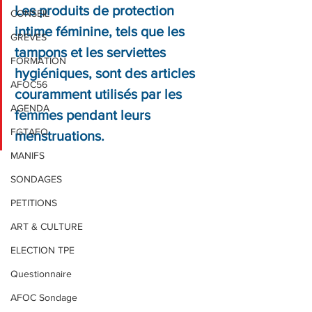
Les produits de protection 
CONSEIL
intime féminine, tels que les 
GREVES
tampons et les serviettes 
FORMATION
hygiéniques, sont des articles 
AFOC56
couramment utilisés par les 
AGENDA
femmes pendant leurs 
FGTAFO
menstruations. 
MANIFS
SONDAGES
PETITIONS
ART & CULTURE
ELECTION TPE
Questionnaire
AFOC Sondage