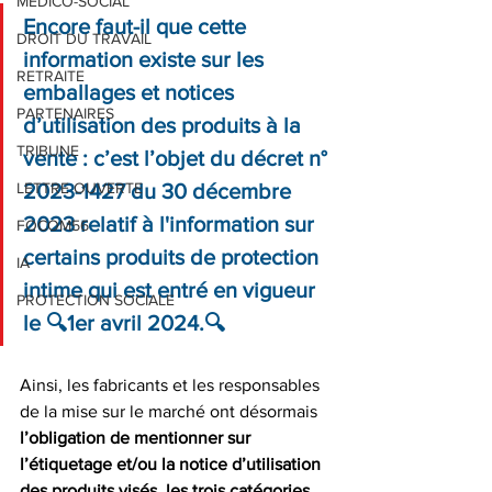
MEDICO-SOCIAL
Encore faut-il que cette 
DROIT DU TRAVAIL
information existe sur les 
RETRAITE
emballages et notices 
PARTENAIRES
d’utilisation des produits à la 
TRIBUNE
vente : c’est l’objet du décret n° 
LETTRE OUVERTE
2023-1427 du 30 décembre 
2023 relatif à l'information sur 
FOCOM56
certains produits de protection 
IA
intime qui est entré en vigueur 
PROTECTION SOCIALE
le 🔍1er avril 2024.🔍
Ainsi, les fabricants et les responsables 
de la mise sur le marché ont désormais
l’obligation de mentionner sur 
l’étiquetage et/ou la notice d’utilisation 
des produits visés, les trois catégories 