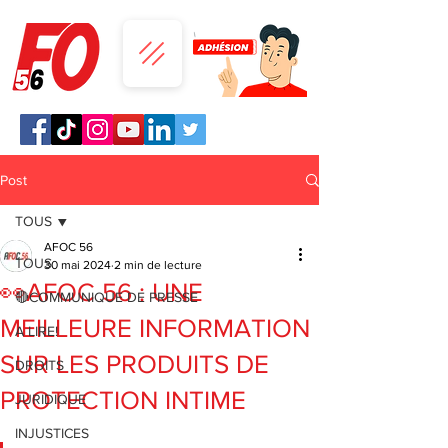
Post
TOUS
AFOC 56
TOUS
30 mai 2024
2 min de lecture
👀AFOC 56 : UNE
🔴COMMUNIQUE DE PRESSE
MEILLEURE INFORMATION
A LIRE!
SUR LES PRODUITS DE
DROITS
PROTECTION INTIME
JURIDIQUE
INJUSTICES