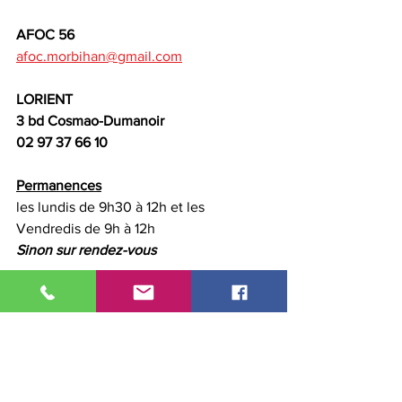
AFOC 56
afoc.morbihan@gmail.com
LORIENT
3 bd Cosmao-Dumanoir 
02 97 37 66 10
Permanences
les lundis de 9h30 à 12h et les 
Vendredis de 9h à 12h
Sinon sur rendez-vous
VANNES
21 rue des Tribunaux
02 97 47 33 83
Permanences
les mardis de 10H à 13H