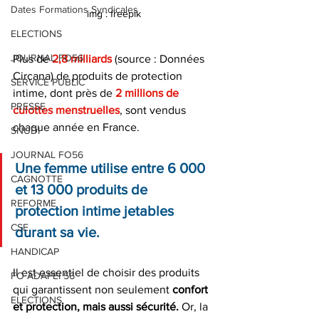
Dates Formations Syndicales
img : freepik
ELECTIONS
JOURNAL FO56
Plus de
 2,8 milliards
 (source : Données 
Circana) de produits de protection 
SERVICE PUBLIC
intime, dont près de 
2 millions de 
PRESSE
culottes menstruelles
, sont vendus 
chaque année en France. 
SNUDI
JOURNAL FO56
Une femme utilise entre 6 000 
CAGNOTTE
et 13 000 produits de 
REFORME
protection intime jetables 
CSE
durant sa vie. 
HANDICAP
Il est essentiel de choisir des produits 
FO ADAPEI 56
qui garantissent non seulement 
confort 
ELECTIONS
et protection, mais aussi sécurité. 
Or, la 