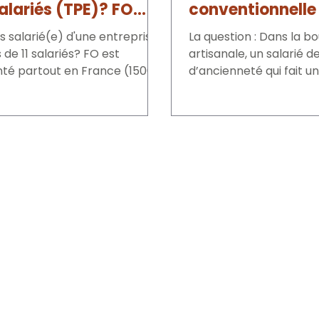
salariés (TPE)? FO
conventionnelle
vous représenter
de fin d’année
s salarié(e) d'une entreprise
La question : Dans la b
la défense de vos
de 11 salariés? FO est
artisanale, un salarié d
.
té partout en France (15000
d’ancienneté qui fait u
ions). Si ce n’est pas...
conventionnelle en cour