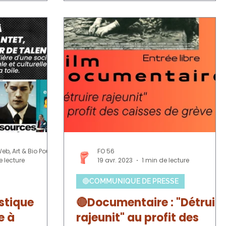
Tatiana Chaumont - Web, Art & Bio Pour FO56
FO 56
e lecture
19 avr. 2023
1 min de lecture
🔴COMMUNIQUE DE PRESSE
stique
🔴Documentaire : "Détruire
e à
rajeunit" au profit des