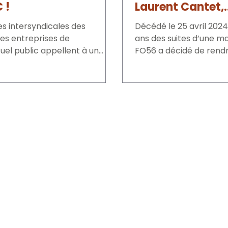
 !
Laurent Cantet,
réalisateur de ta
les intersyndicales des
Décédé le 25 avril 2024
vision singulière
tes entreprises de
ans des suites d’une ma
suel public appellent à un
société où fract
FO56 a décidé de rend
ement jeudi 23 mai à 13h30,
hommage à Laurent Ca
et culturelle s'a
o
sur la toile