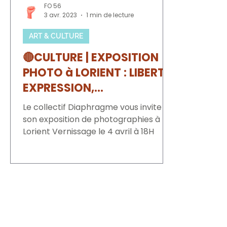
FO 56
3 avr. 2023
1 min de lecture
ART & CULTURE
🔴CULTURE | EXPOSITION
PHOTO à LORIENT : LIBERTE,
EXPRESSION,
MANIFESTATIONS
Le collectif Diaphragme vous invite à
son exposition de photographies à
Lorient Vernissage le 4 avril à 18H