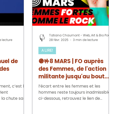
Tatiana Chaumont - Web, Art & Bio Pour FO56
e lecture
28 févr. 2025
3 min de lecture
A LIRE!
nuel de
🟣🤟8 MARS | FO auprès
 des
des Femmes, de l'action
militante jusqu'au bout
des ongles : 8 Femmes
ment, c’est le
l’écart entre les femmes et les
fortes comme le Rock
vient
hommes reste toujours inadmissible,
 la chute sans
ci-dessous, retrouvez le lien de
 révolte...
l’article de l’année précédente qui
rep