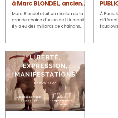
à Marc BLONDEL, ancien
PUBLIC
secrétaire général de la
Marc Blondel était un maillon de la
À Paris, 
Confédération FO
grande chaîne d'union de l Humanité.
différen
Il y a eu des milliards de chaînons
l’audiovi
avant, des milliards pendant...
rassembl
place C