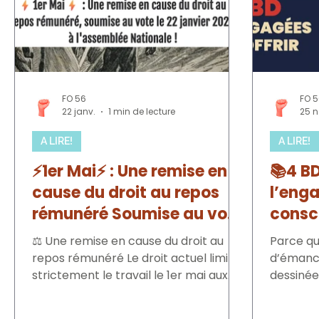
FO 56
FO 
22 janv.
1 min de lecture
25 n
A LIRE!
A LIRE!
⚡1er Mai⚡ : Une remise en
📚4 BD
cause du droit au repos
l’eng
rémunéré Soumise au vote
consc
le 22 janvier 2026 à
⚖️ Une remise en cause du droit au
Parce que
l'assemblée Nationale !
repos rémunéré Le droit actuel limite
d’émanci
strictement le travail le 1er mai aux
dessinée engagé
seules activités ne pouvant être
c’est sou
interrompues. La proposition de loi
encourage