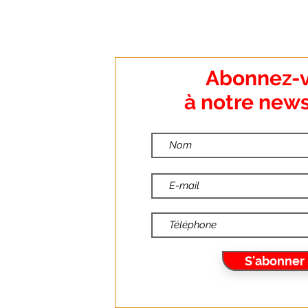
:
Abonnez-
o Dumanoir
à notre news
nt
:
ndredi
:00
:30
10
S'abonner
6.fr