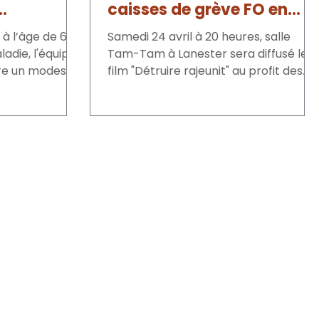
caisses de grève FO en
lent : une
Salle le 29 avril
 à l’âge de 63
Samedi 24 avril à 20 heures, salle
 d'une
ladie, l'équipe
Tam-Tam à Lanester sera diffusé le
ure sociale
re un modeste
film "Détruire rajeunit" au profit des
ntet en
caisses de grève FO. Entrée...
ffrontent