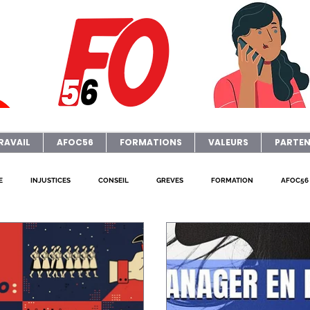
RAVAIL
AFOC56
FORMATIONS
VALEURS
PARTEN
E
INJUSTICES
CONSEIL
GREVES
FORMATION
AFOC56
AFOC Sondage
Dates Formations Syndicales
ELECTIONS
JOURNA
P
FO ADAPEI 56