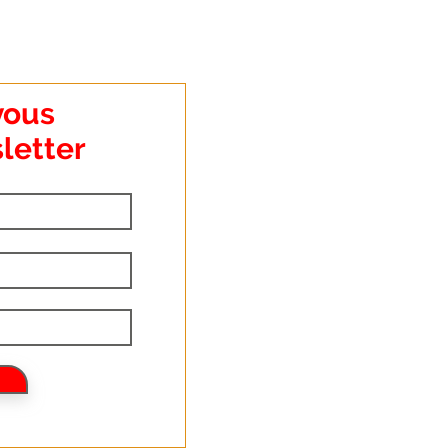
vous
letter