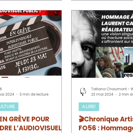
tre un regard critique sur le
travail . Voici une sélection
 titres accessibles,
ts, et profondément ancrés
réalités sociales. 🐟 Le
s Sardinières (Steinkis)
 raconte la lutte déterminée
res d’une conserverie
e confrontées à
56
mai 2024
3 min de lecture
23 mai 2024
2 min d
CULTURE
A LIRE!
EN GRÈVE POUR
🎬Chronique Arti
DRE L’AUDIOVISUEL
FO56 : Hommag