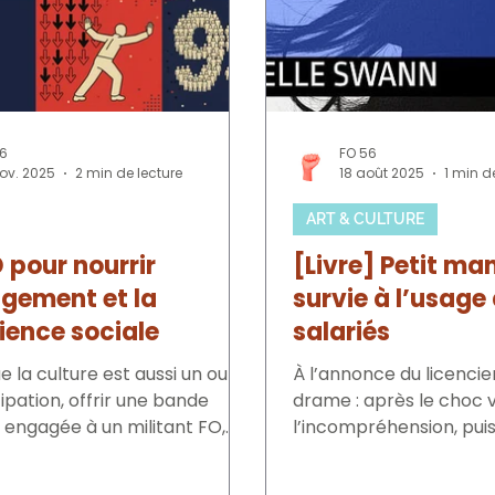
56
FO 56
ov. 2025
2 min de lecture
18 août 2025
1 min d
ART & CULTURE
 pour nourrir
[Livre] Petit ma
agement et la
survie à l’usage
ience sociale
salariés
 la culture est aussi un outil
À l’annonce du licencie
pation, offrir une bande
drame : après le choc 
e à un militant FO,
l’incompréhension, puis
tenir la liberté syndicale ,
point de repère avant la
r la justice sociale et