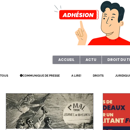
ACCUEIL
ACTU
DROIT DU T
TOUS
🔴COMMUNIQUE DE PRESSE
A LIRE!
DROITS
JURIDIQU
PETITIONS
ART & CULTURE
ELECTION TPE
Questionnaire
JOURNAL FO56
CAGNOTTE
REFORME
CSE
HANDICA