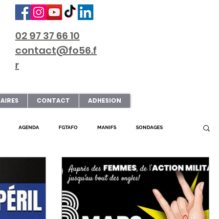
02 97 37 66 10
contact@fo56.f
r
AIRES
CONTACT
ADHESION
AGENDA
FGTAFO
MANIFS
SONDAGES
L FO56
SERVICE PUBLIC
PRESSE
SNUDI