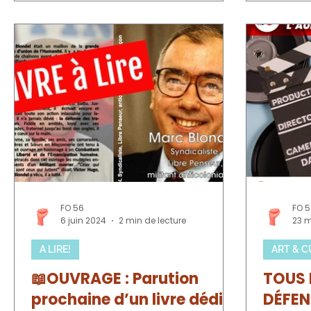
élargit ces dérogations à de
transmet
nombreux secteurs professionnels ,
monde du 
au détriment des salarié·es . Elle
de quatre
fragilise également les petits
percutan
commerces de proximité , exposés à
dans les 
la concurrence des grandes
Chœur de
entreprises . Soumise au vote le 22
Cette BD
janvier , cette réforme remet en
d’ouvriè
cause le repos rémunéré pour l’ense
bretonn
FO 56
FO 
6 juin 2024
2 min de lecture
23 
A LIRE!
ART & 
📖OUVRAGE : Parution
TOUS 
prochaine d’un livre dédié
DÉFEN