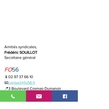
Amitiés syndicales,
Frédéric SOUILLOT
Secrétaire général
FO
56
📱02 97 37 66 10
📧
contact@fo56.fr
📍3 Boulevard Cosmao Dumanoir  
56100 Lorient 
⌚ du Lundi au vendredi 
FO
militante
Paulette Hotman
Décès