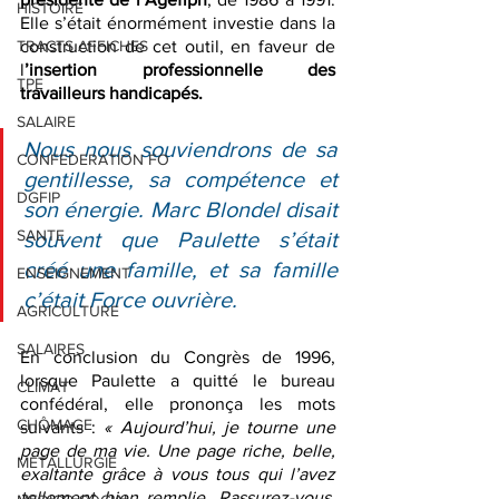
HISTOIRE
Elle s’était énormément investie dans la 
construction de cet outil, en faveur de 
TRACTS AFFICHES
l
’insertion professionnelle des 
TPE
travailleurs handicapés.
SALAIRE
Nous nous souviendrons de sa 
CONFEDERATION FO
gentillesse, sa compétence et 
DGFIP
son énergie. Marc Blondel disait 
SANTE
souvent que Paulette s’était 
créé une famille, et sa famille 
ENSEIGNEMENT
c’était Force ouvrière.
AGRICULTURE
SALAIRES
En conclusion du Congrès de 1996, 
lorsque Paulette a quitté le bureau 
CLIMAT
confédéral, elle prononça les mots 
CHÔMAGE
suivants : 
« Aujourd’hui, je tourne une 
page de ma vie. Une page riche, belle, 
METALLURGIE
exaltante grâce à vous tous qui l’avez 
tellement bien remplie. Rassurez-vous, 