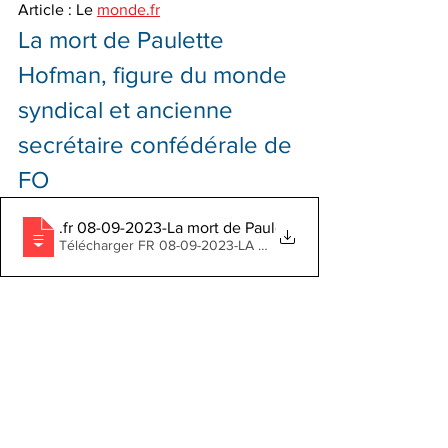
Article : Le 
monde.fr
La mort de Paulette 
Hofman, figure du monde 
syndical et ancienne 
secrétaire confédérale de 
FO
lemonde
.fr 08-09-2023-La mort de Paulette Hofman, figure du 
Télécharger FR 08-09-2023-LA MORT DE PAULETTE HOFMA