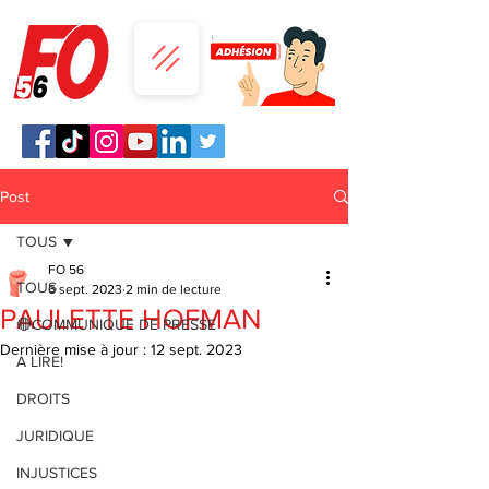
Post
TOUS
FO 56
TOUS
6 sept. 2023
2 min de lecture
PAULETTE HOFMAN
🔴COMMUNIQUE DE PRESSE
Dernière mise à jour :
12 sept. 2023
A LIRE!
DROITS
JURIDIQUE
INJUSTICES