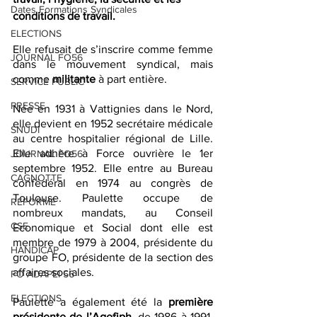
Dates Formations Syndicales
conditions de travail.
ELECTIONS
Elle refusait de s’inscrire comme femme 
JOURNAL FO56
dans le mouvement syndical, mais 
comme 
militante
 à part entière.
SERVICE PUBLIC
PRESSE
Née en 1931 à Vattignies dans le Nord, 
elle devient en 1952 secrétaire médicale 
SNUDI
au centre hospitalier régional de Lille. 
Elle adhère à Force ouvrière le 1er 
JOURNAL FO56
septembre 1952. Elle entre au Bureau 
CAGNOTTE
confédéral en 1974 au congrès de 
Toulouse. Paulette occupe de 
REFORME
nombreux mandats, au Conseil 
CSE
Economique et Social dont elle est 
membre de 1979 à 2004, présidente du 
HANDICAP
groupe FO, présidente de la section des 
affaires sociales.
FO ADAPEI 56
ELECTIONS
Paulette a également été la 
première 
présidente de l’Agefiph
, de 1986 à 1991. 