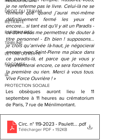
MEDICO-SOCIAL
je ne referme pas le livre. Celui-là ne se 
DROIT DU TRAVAIL
fermera que quand j’aurai moi-même 
définitivement fermé les yeux et 
RETRAITE
encore... si tant est qu'il y ait un Paradis - 
ce dont vous me permettrez de douter à 
PARTENAIRES
titre personnel - Eh bien ! supposons... 
TRIBUNE
je crois qu’arrivée là-haut, je négocierai 
encore avec Saint-Pierre ma place dans 
LETTRE OUVERTE
ce paradis-là, et parce que je vous y 
FOCOM56
représenterai encore, ce sera forcément 
la première ou rien. Merci à vous tous. 
IA
Vive Force Ouvrière ! »
PROTECTION SOCIALE
Les obsèques auront lieu le 11 
septembre à 11 heures au crématorium 
de Paris, 7 rue de Ménilmontant.
Circ. n° 119-2023 - Paulette HOFMAN (1)
.pdf
Télécharger PDF • 192KB