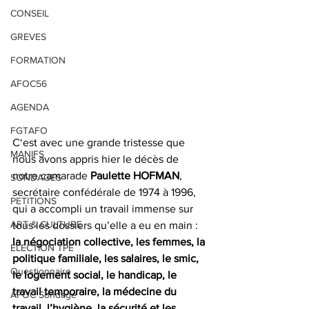
CONSEIL
GREVES
FORMATION
AFOC56
AGENDA
FGTAFO
C‘est avec une grande tristesse que 
MANIFS
nous avons appris hier le décès de 
notre camarade
 Paulette HOFMAN
, 
SONDAGES
secrétaire confédérale de 1974 à 1996, 
PETITIONS
qui a accompli un travail immense sur 
ART & CULTURE
tous les dossiers qu’elle a eu en main :
la négociation collective, les femmes, la 
ELECTION TPE
politique familiale, les salaires, le smic, 
Questionnaire
le logement social, le handicap, le 
travail temporaire, la médecine du 
AFOC Sondage
travail, l’hygiène, la sécurité et les 