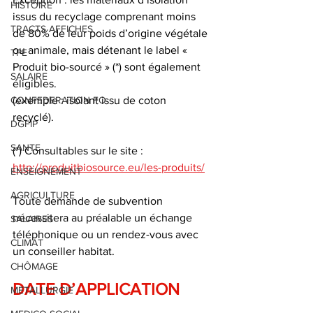
HISTOIRE
issus du recyclage comprenant moins 
TRACTS AFFICHES
de 80% de leur poids d’origine végétale 
ou animale, mais détenant le label « 
TPE
Produit bio-sourcé » (*) sont également 
SALAIRE
éligibles. 
CONFEDERATION FO
(exemple : isolant issu de coton 
recyclé). 
DGFIP
SANTE
(*) Consultables sur le site : 
http://produitbiosource.eu/les-produits/
ENSEIGNEMENT
AGRICULTURE
Toute demande de subvention 
nécessitera au préalable un échange 
SALAIRES
téléphonique ou un rendez-vous avec 
CLIMAT
un conseiller habitat.
CHÔMAGE
DATE D’APPLICATION 
METALLURGIE