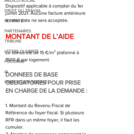
MEDICO-SOCIAL
Dispositif applicable à compter du 1er 
DROIT DU TRAVAIL
juillet 2021. Aucune facture antérieure 
à cette date ne sera acceptée.
RETRAITE
PARTENAIRES
MONTANT DE L’AIDE 
TRIBUNE
LETTRE OUVERTE
Le bonus est de 15 €/m² plafonné à 
1500 € par logement. 
FOCOM56
IA
DONNEES DE BASE 
PROTECTION SOCIALE
OBLIGATOIRES POUR PRISE 
EN CHARGE DE LA DEMANDE : 
1. Montant du Revenu Fiscal de 
Référence du foyer fiscal. Si plusieurs 
RFR dans un même foyer, il faut les 
cumuler. 