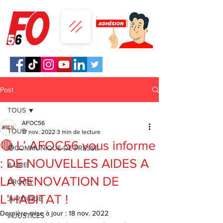
Post
TOUS
AFOC56
TOUS
17 nov. 2022
3 min de lecture
🔴 L’ AFOC56 vous informe
🔴COMMUNIQUE DE PRESSE
: DE NOUVELLES AIDES A
A LIRE!
LA RENOVATION DE
DROITS
L’HABITAT !
JURIDIQUE
Dernière mise à jour :
18 nov. 2022
INJUSTICES