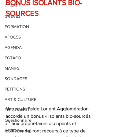
BONUS ISOLANTS BIO-
CONSEIL
SOURCES
GREVES
FORMATION
AFOC56
AGENDA
FGTAFO
MANIFS
SONDAGES
PETITIONS
ART & CULTURE
Nature de l’aide Lorient Agglomération 
ELECTION TPE
accorde un bonus « isolants bio-sourcés 
Questionnaire
» * aux propriétaires occupants et 
AFOC Sondage
bailleurs qui  ont recours à ce type de 