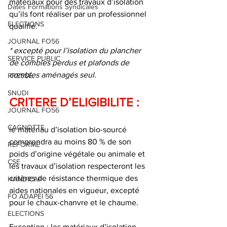
matériaux pour des travaux d’isolation 
Dates Formations Syndicales
qu’ils font réaliser par un professionnel 
ELECTIONS
qualifié. 
JOURNAL FO56
* excepté pour l’isolation du plancher 
SERVICE PUBLIC
de combles perdus et plafonds de 
combles aménagés seul. 
PRESSE
SNUDI
CRITERE D’ELIGIBILITE : 
JOURNAL FO56
CAGNOTTE
le matériau d’isolation bio-sourcé 
comprendra au moins 80 % de son 
REFORME
poids d’origine végétale ou animale et 
CSE
les travaux d’isolation respecteront les 
critères de résistance thermique des  
HANDICAP
aides nationales en vigueur, excepté 
FO ADAPEI 56
pour le chaux-chanvre et le chaume. 
ELECTIONS
Exception : les matériaux d’isolation 