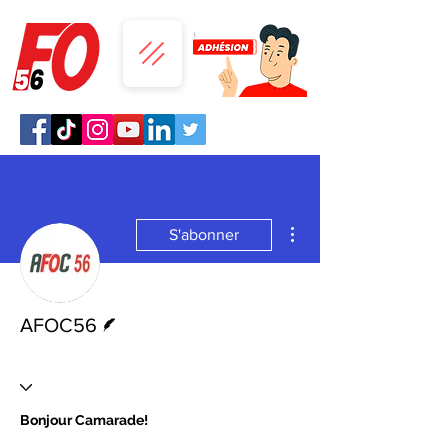
Plus d'actions
S'abonner
Écrivain
AFOC56
Bonjour Camarade!