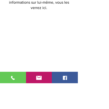
informations sur lui-même, vous les
verrez ici.
Adresse :
3 Boulevard Cosmao Dumanoir
56100 Lorient
Horaires :
du Lundi au vendredi
de 09:00 à 12:00
de 13:30 à 17:30
02 97 37 66 10
Abonnez-vous
à notre newsletter