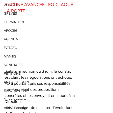
AUCUNE AVANCEE : FO CLAQUE 
CONSEIL
LA PORTE ! 
GREVES
FORMATION
AFOC56
AGENDA
FGTAFO
MANIFS
SONDAGES
Suite à la réunion du 3 juin, le constat 
PETITIONS
est clair : les négociations ont échoué. 
ART & CULTURE
FO a pourtant pris ses responsabilités :
- en formulant des propositions 
ELECTION TPE
concrètes et les envoyant en amont à la 
Questionnaire
Direction,
- en acceptant de discuter d’évolutions 
AFOC Sondage