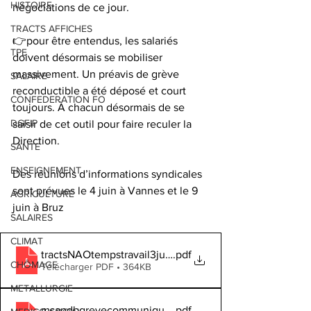
HISTOIRE
négociations de ce jour. 
TRACTS AFFICHES
👉pour être entendus, les salariés 
TPE
doivent désormais se mobiliser 
massivement. Un préavis de grève 
SALAIRE
reconductible a été déposé et court 
CONFEDERATION FO
toujours. À chacun désormais de se 
DGFIP
saisir de cet outil pour faire reculer la 
Direction. 
SANTE
ENSEIGNEMENT
Des réunions d’informations syndicales 
sont prévues le 4 juin à Vannes et le 9 
AGRICULTURE
juin à Bruz
SALAIRES
CLIMAT
tractsNAOtempstravail3juin26a
.pdf
CHÔMAGE
Télécharger PDF • 364KB
METALLURGIE
msapdbgrevecommuniquepresse3juin26
.pdf