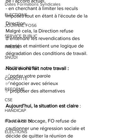
de l’accord actuel,
Dates Formations Syndicales
- en cherchant à limiter les reculs 
ELECTIONS
imposés tout en étant à l'écoute de la 
Direction. 
JOURNAL FO56
Malgré cela, la Direction refuse 
SERVICE PUBLIC
d’entendre les revendications des 
salariés et maintient une logique de 
PRESSE
dégradation des conditions de travail. 
SNUDI
JOURNAL FO56
Nous avons fait notre travail : 
✅porter votre parole 
CAGNOTTE
✅négocier avec sérieux 
REFORME
✅proposer des alternatives 
CSE
Aujourd’hui, la situation est claire 
: 
HANDICAP
Face à ce blocage, FO refuse de 
FO ADAPEI 56
cautionner une régression sociale et 
ELECTIONS
décide de quitter la réunion de 