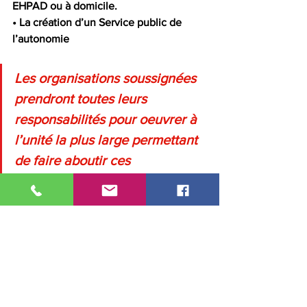
EHPAD ou à domicile.
• La création d’un Service public de 
l’autonomie
Les organisations soussignées 
prendront toutes leurs 
responsabilités pour oeuvrer à 
l’unité la plus large permettant 
de faire aboutir ces 
revendications.
Marc Bastide - UCR-CGT
Paul Barbier - UCR-FO
Laurence Naudin - UNAR-CFTC
Daniel Delabarre - UNIR CFE-CGC
Marylène Cahouet - FSU
Gérard Gourguechon - UNIRS-Solidaires