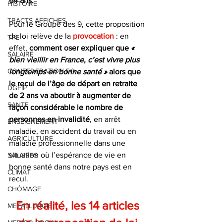
64 ans.
HISTOIRE
TRACTS AFFICHES
Pour le Groupe des 9, cette proposition 
de loi relève de la 
provocation
 : en 
TPE
effet,
 comment oser expliquer que 
« 
SALAIRE
bien vieillir en France, c’est vivre plus 
CONFEDERATION FO
longtemps en bonne santé » 
alors que 
le recul de l’âge de départ en retraite 
DGFIP
de 2 ans va aboutir à augmenter de 
SANTE
façon considérable le nombre de 
personnes en invalidité
, en arrêt 
ENSEIGNEMENT
maladie, en accident du travail ou en 
AGRICULTURE
maladie professionnelle dans une 
situation où l’espérance de vie en 
SALAIRES
bonne santé dans notre pays est en 
CLIMAT
recul.
CHÔMAGE
En réalité, les 14 articles 
METALLURGIE