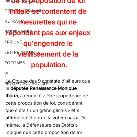
de la proposition de loi 
MEDICO-SOCIAL
initiale se contentent de 
DROIT DU TRAVAIL
mesurettes qui ne 
RETRAITE
répondent pas aux enjeux 
PARTENAIRES
qu’engendre le 
TRIBUNE
LETTRE OUVERTE
vieillissement de la 
FOCOM56
population.
IA
Le Groupe des 9 constate d’ailleurs que 
PROTECTION SOCIALE
la 
députée Renaissance Monique 
Iborra
, a renoncé à être rapporteure de 
cette proposition de loi, considérant 
que c’était « un grand gâchis » et a 
affirmé qu’elle « ne la votera pas ». De 
même, la Défenseure des Droits a 
indiqué que cette proposition de loi 