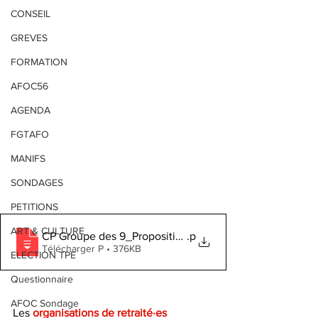
CONSEIL
GREVES
FORMATION
AFOC56
AGENDA
FGTAFO
MANIFS
SONDAGES
PETITIONS
ART & CULTURE
CP Groupe des 9_Proposition de loi sur « la société du b
.p
Télécharger P • 376KB
ELECTION TPE
Questionnaire
AFOC Sondage
Les 
organisations de retraité·es