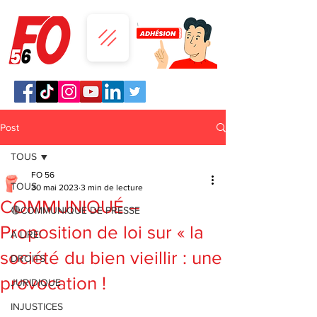
Post
TOUS
FO 56
TOUS
30 mai 2023
3 min de lecture
COMMUNIQUÉ –
🔴COMMUNIQUE DE PRESSE
Proposition de loi sur « la
A LIRE!
société du bien vieillir : une
DROITS
provocation !
JURIDIQUE
INJUSTICES