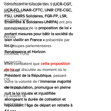
Dates Formations Syndicales
constituant le Groupe des 9
 (UCR-CGT, 
UCR-FO, UNAR-CFTC, UNIR CFE-CGC, 
ELECTIONS
FSU, UNIRS Solidaires, FGR-FP, LSR, 
JOURNAL FO56
Ensemble & Solidaires-UNRPA)
 ont pris 
connaissance de la
 proposition de loi « 
SERVICE PUBLIC
portant mesures pour bâtir la société du 
PRESSE
bien vieillir en France » 
présentée par 
SNUDI
les groupes parlementaires 
Renaissance et Horizon
.
JOURNAL FO56
CAGNOTTE
Elles constatent que 
cette proposition 
de loi
 est discutée au moment où le
REFORME
Président de la République
, passant 
CSE
outre la volonté de l’
immense majorité 
de la population, promulgue en pleine 
HANDICAP
nuit la loi injuste et injustifiée 
FO ADAPEI 56
allongeant la durée de cotisation et 
ELECTIONS
repoussant l’âge de départ en retraite à 