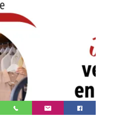
l’entreprise, FO aux côtés de
tous les salariés !
ÉLECTION TPE DU 25 NOVEMBRE AU 9
DECEMBRE 2024 Commerce de détail
alimentaire non spécialisé Nos
revendications • Un treizième mois
pour...