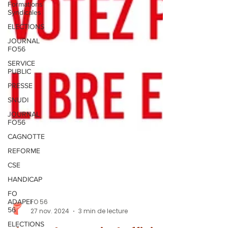
Formations
Syndicales
ELECTIONS
JOURNAL
FO56
SERVICE
PUBLIC
PRESSE
SNUDI
JOURNAL
FO56
CAGNOTTE
REFORME
CSE
HANDICAP
FO
ADAPEI
56
FO 56
ELECTIONS
27 nov. 2024
3 min de lecture