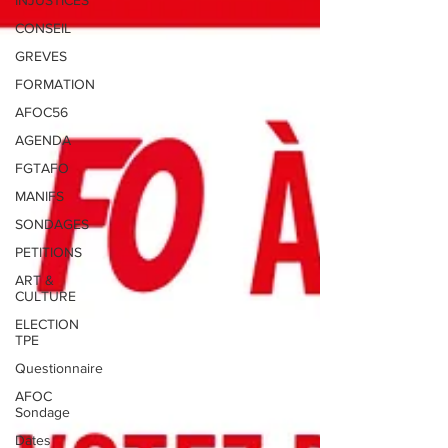
INJUSTICES
CONSEIL
GREVES
FORMATION
AFOC56
AGENDA
FGTAFO
MANIFS
SONDAGES
PETITIONS
ART &
CULTURE
ELECTION
TPE
Questionnaire
AFOC
Sondage
Dates