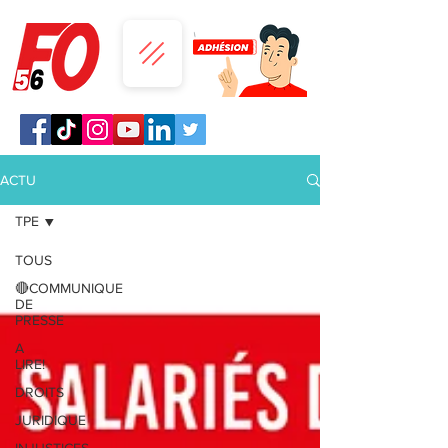
ACTU
TPE
TOUS
🔴COMMUNIQUE
DE
PRESSE
A
LIRE!
DROITS
JURIDIQUE