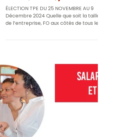
FO 56
12 oct. 2024
2 min de lecture
Election TPE : Pharmacie
d’officine FO | Pour de
meilleurs conditions de
travail, salaire, je vote FO
ÉLECTION TPE DU 25 NOVEMBRE AU 9
Décembre 2024 Quelle que soit la taille
de l’entreprise, FO aux côtés de tous les
salariés. Pour les 110...