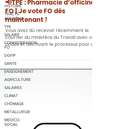
HISTOIRE
📢TPE : Pharmacie d’officine
TRACTS
FO | Je vote FO dès
AFFICHES
maintenant !
TPE
SALAIRE
Vous avez dû recevoir récemment le
CONFEDERATION
courrier du ministère du Travail avec vos
FO
codes et décrivant le processus pour un
DGFIP
vote, soit sur...
SANTE
ENSEIGNEMENT
AGRICULTURE
SALAIRES
CLIMAT
CHÔMAGE
METALLURGIE
MEDICO-
SOCIAL