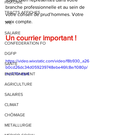
HISTOIRE
branche professionnelle et au sein de 
TRACTS AFFICHES
votre conseil de prud’hommes. Votre 
voix compte.
TPE
SALAIRE
Un courrier important !
CONFEDERATION FO
DGFIP
https://video.wixstatic.com/video/f8b930_a26
SANTE
b0cd26dc34d059239748ebe46fc8e/1080p/
mp4/file.mp4
ENSEIGNEMENT
AGRICULTURE
SALAIRES
CLIMAT
CHÔMAGE
METALLURGIE