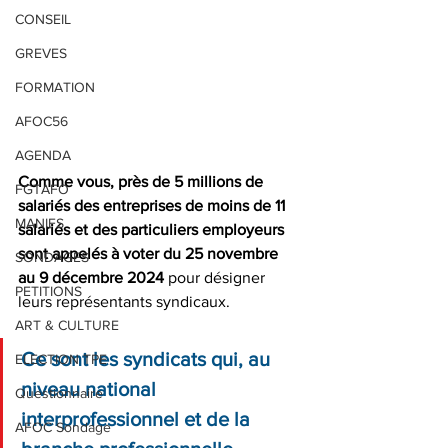
CONSEIL
GREVES
FORMATION
AFOC56
AGENDA
Comme vous, près de 5 millions de 
FGTAFO
salariés des entreprises de moins de 11 
MANIFS
salariés et des particuliers employeurs 
sont appelés à voter du 25 novembre 
SONDAGES
au 9 décembre 2024
 pour désigner 
PETITIONS
leurs représentants syndicaux.
ART & CULTURE
Ce sont les syndicats qui, au 
ELECTION TPE
niveau national 
Questionnaire
interprofessionnel et de la 
AFOC Sondage