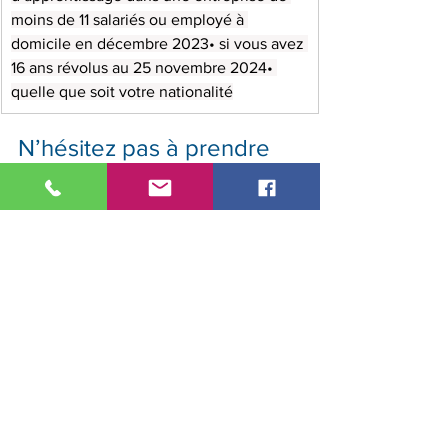
moins de 11 salariés ou employé à 
domicile en décembre 2023• si vous avez 
16 ans révolus au 25 novembre 2024• 
quelle que soit votre nationalité
N’hésitez pas à prendre 
contact avec l’union 
départementale FO de 
votre lieu de travail si 
vous rencontrez la 
moindre difficulté. ⬇⬇⬇