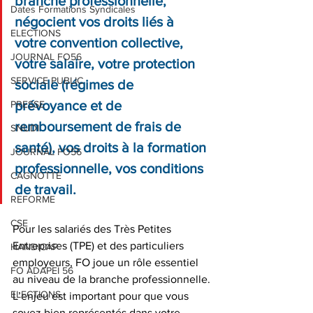
branche professionnelle, 
Dates Formations Syndicales
négocient vos droits liés à 
ELECTIONS
votre convention collective, 
JOURNAL FO56
votre salaire, votre protection 
SERVICE PUBLIC
sociale (régimes de 
prévoyance et de 
PRESSE
remboursement de frais de 
SNUDI
santé), vos droits à la formation 
JOURNAL FO56
professionnelle, vos conditions 
CAGNOTTE
de travail. 
REFORME
CSE
Pour les salariés des Très Petites 
Entreprises (TPE) et des particuliers 
HANDICAP
employeurs, FO joue un rôle essentiel 
FO ADAPEI 56
au niveau de la branche professionnelle.
ELECTIONS
L’enjeu est important pour que vous 
soyez bien représentés dans votre 