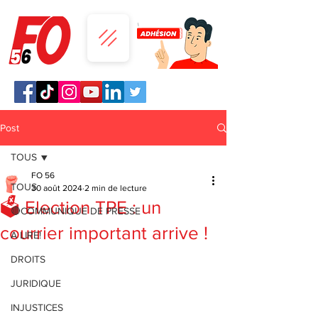
Post
TOUS
FO 56
TOUS
30 août 2024
2 min de lecture
🗳 Election TPE : un
🔴COMMUNIQUE DE PRESSE
courrier important arrive !
A LIRE!
DROITS
JURIDIQUE
INJUSTICES