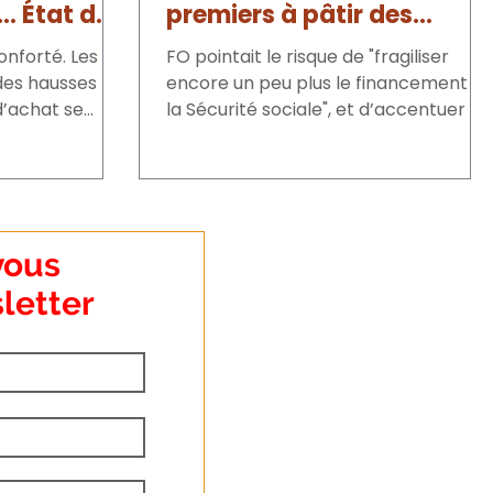
… État des
premiers à pâtir des
cations
solutions ersatz
conforté. Les
FO pointait le risque de "fragiliser
 des hausses
encore un peu plus le financement d
d’achat se
la Sécurité sociale", et d’accentuer la
eux....
"modération salariale".
vous
letter