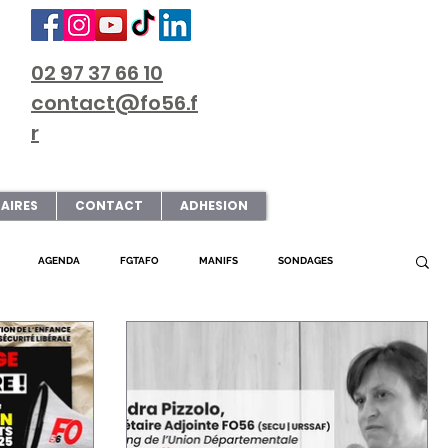
02 97 37 66 10
contact@fo56.f
r
AIRES
CONTACT
ADHESION
AGENDA
FGTAFO
MANIFS
SONDAGES
L FO56
SERVICE PUBLIC
PRESSE
SNUDI