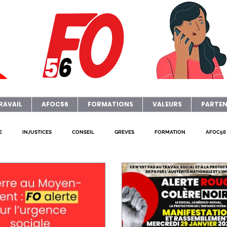
RAVAIL
AFOC56
FORMATIONS
VALEURS
PARTEN
E
INJUSTICES
CONSEIL
GREVES
FORMATION
AFOC56
AFOC Sondage
Dates Formations Syndicales
ELECTIONS
JOURNA
P
FO ADAPEI 56