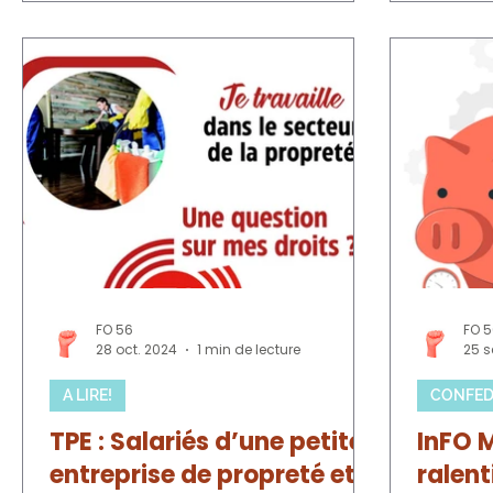
stagnation initialement attendue.
égaleme
Crise du pouvoir d'achat : Le revenu
cabinet d
des ménages continue de baisser,
que de l
entraînant un recul de la
Brégeon.
consommation, particulièrement
présents
pour l'alimentaire et l'énergie.
confédér
Investissement en berne :
et du ser
L'investissement recule globalement,
trésorie
avec une chute notable de 1,5 % dans
réunion
le secteu
FO 56
FO 
28 oct. 2024
1 min de lecture
25 s
A LIRE!
CONFED
TPE : Salariés d’une petite
InFO M
entreprise de propreté et
ralent