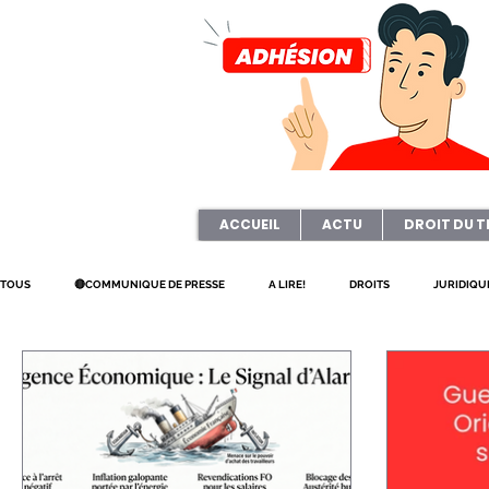
ACCUEIL
ACTU
DROIT DU T
TOUS
🔴COMMUNIQUE DE PRESSE
A LIRE!
DROITS
JURIDIQU
PETITIONS
ART & CULTURE
ELECTION TPE
Questionnaire
JOURNAL FO56
CAGNOTTE
REFORME
CSE
HANDICA