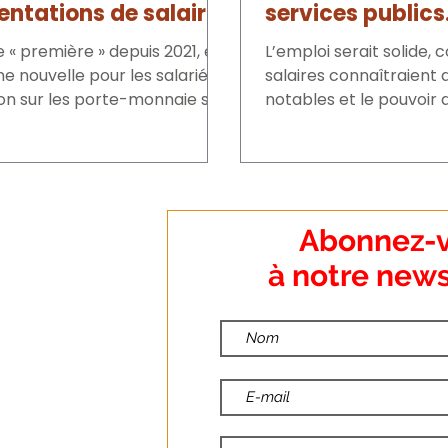
ntations de salaire
services publics
lieux et revendi
 « première » depuis 2021, et
L’emploi serait solide, 
e nouvelle pour les salariés :
salaires connaîtraient
ion sur les porte-monnaie se
notables et le pouvoir 
 peu. Après...
porterait de mieux en mi
:
Abonnez-
o Dumanoir
à notre news
nt
:
ndredi
:00
:30