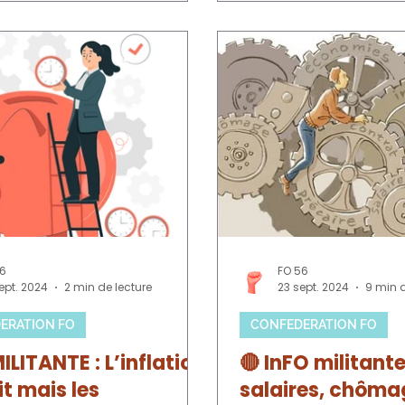
nt présents des membres du
u ministre du Travail, ainsi
a ministre de l’Énergie, Maud
 Pour Force Ouvrière étaient
 : Rachèle Barrion, secrétaire
ale en charge de l’économie
vice public, et Patrick Privat,
r de la Confédération. Une
56
FO 56
ept. 2024
2 min de lecture
23 sept. 2024
9 min d
ERATION FO
CONFEDERATION FO
ILITANTE : L’inflation
🔴 InFO militante
it mais les
salaires, chôma