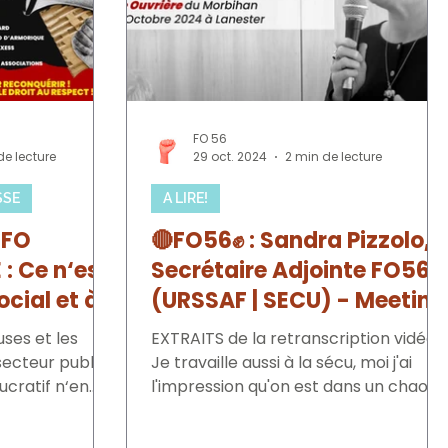
FO 56
de lecture
29 oct. 2024
2 min de lecture
SSE
A LIRE!
 FO
🔴FO56✊ : Sandra Pizzolo,
: Ce n‘est
Secrétaire Adjointe FO56,
ocial et à
(URSSAF | SECU) - Meeting
 l‘Enfance
FO56 le 24/10/2024 à
uses et les
EXTRAITS de la retranscription vidéo: "
rité
Lanester
 secteur public
Je travaille aussi à la sécu, moi j'ai
sécurité
lucratif n‘en
l'impression qu'on est dans un chaos
général, que ce soit...