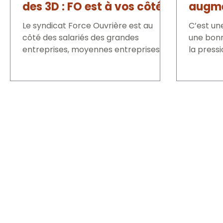
des 3D : FO est à vos côtés
augme
!
aussi
Le syndicat Force Ouvrière est au
C’est une
côté des salariés des grandes
une bonn
entreprises, moyennes entreprises et
la press
petites entreprises. Pour FO, chaque...
réduit un
Adresse 
3 Boulevard Cosma
56100 Lorie
Horaires 
du Lundi au ve
de 09:00 à 12
de 13:30 à 17