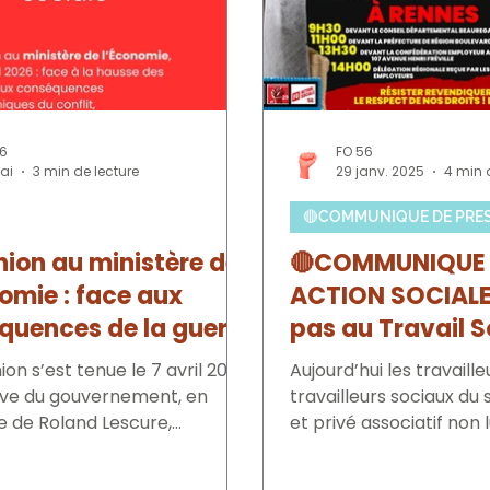
56
FO 56
ai
3 min de lecture
29 janv. 2025
4 min 
🔴COMMUNIQUE DE PRE
nion au ministère de
🔴COMMUNIQUE
omie : face aux
ACTION SOCIALE 
quences de la guerre
pas au Travail S
yen-Orient, FO
la Protection de
on s’est tenue le 7 avril 2026,
Aujourd’hui les travaille
 sur l’urgence
de payer l‘austé
ative du gouvernement, en
travailleurs sociaux du
e
 de Roland Lescure,
nationale et l‘in
et privé associatif non 
nt les cinq organisations
peuvent plus de la...
libérale !
es représentatives. Étaient