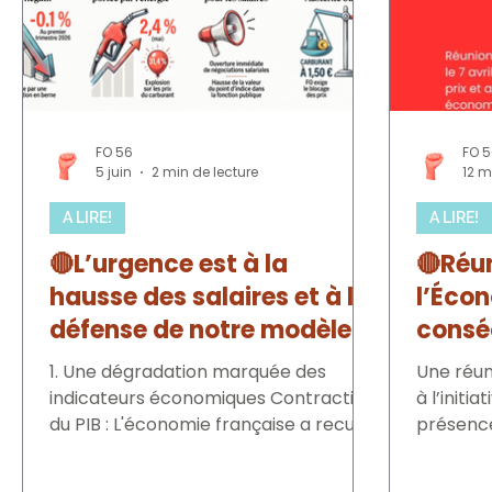
FO 56
FO 
5 juin
2 min de lecture
12 m
A LIRE!
A LIRE!
🔴L’urgence est à la
🔴Réu
hausse des salaires et à la
l’Écon
défense de notre modèle
consé
social !
au Mo
1. Une dégradation marquée des
Une réuni
alerte
indicateurs économiques Contraction
à l’initi
du PIB : L'économie française a reculé
social
présence
de 0,1 % au premier trimestre 2026,
réunissa
marquant une situation pire que la
syndical