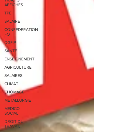
TRACTS
AFFICHES
TPE
SALAIRE
CONFEDERATION
FO
DGFIP
SANTE
ENSEIGNEMENT
AGRICULTURE
SALAIRES
CLIMAT
CHÔMAGE
METALLURGIE
MEDICO-
SOCIAL
DROIT DU
TRAVAIL