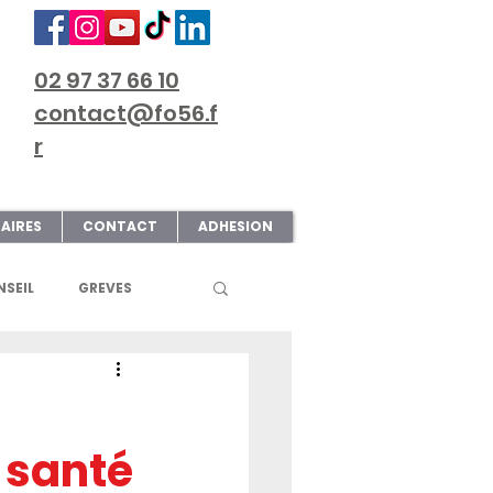
02 97 37 66 10
contact@fo56.f
r
AIRES
CONTACT
ADHESION
SEIL
GREVES
S
ART & CULTURE
 santé
ECTIONS