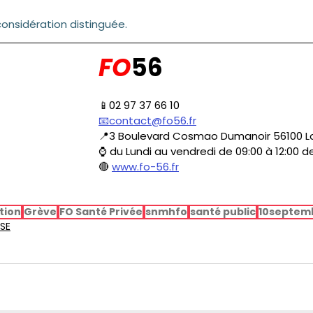
considération distinguée.
FO
56
📱02 97 37 66 10
📧contact@fo56.fr
📍3 Boulevard Cosmao Dumanoir 56100 Lo
⌚ du Lundi au vendredi de 09:00 à 12:00 de
🔴 
www.fo-56.fr
tion
Grève
FO Santé Privée
snmhfo
santé public
10septem
SE