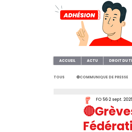
ACCUEIL
ACTU
DROIT DU T
TOUS
🔴COMMUNIQUE DE PRESSE
FO 56
2 sept. 202
FORMATION
AFOC56
A
🔴Grève
Fédérati
ELECTION TPE
Questionnair