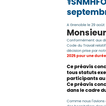
⚕️SNMHFO 
septemb
A Grenoble le 29 août 
Monsieur 
Conformément aux dispos
Code du Travail relati
décision prise par no
2025 pour une durée 
Ce préavis conc
tous statuts exe
participants au 
Ce préavis conc
dans le cadre d
Comme nous l'avions c