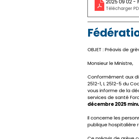
2025 09 02 -
Télécharger PD
Fédératio
OBJET : Préavis de gr
Monsieur le Ministre, 
Conformément aux disp
2512-1, L 2512-5 du Cod
vous informe de la déc
services de santé For
décembre 2025 minui
Il concerne les perso
publique hospitalière 
Ce préavis de grève co