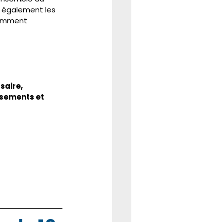
a également les 
tamment 
aire, 
ssements et 