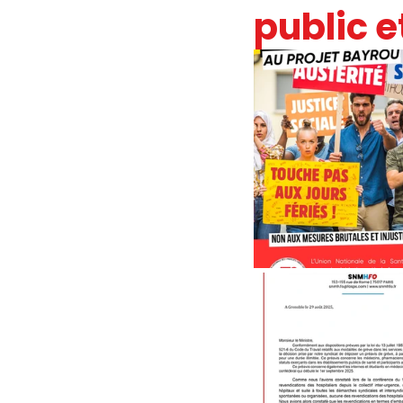
public e
JOURNAL FO56
SERVICE PUBL
HANDICAP
FO ADAPEI 56