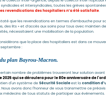
 le collectif inter-urgence, depuis le collectif inter hôpitaux 
syndicales et intersyndicales, toutes les grèves spontanée
es revendications des hospitaliers n’a été satisfaite
.
staté que les revendications en termes d'embauche pour sat
s, des lits » et d’accès aux soins pour tous avec maintien de
tés, nécessitaient une mobilisation de la population.
onsidérons que la place des hospitaliers est dans ce mouve
0 septembre :
t du plan Bayrou-Macron.
ertain nombre de problèmes trouveront leur solution avant 
 2025 qui se déroulera pour le 80e anniversaire de l'or
ntien d'un système de 
Sécurité Sociale 
est la 
condition d
. Nous avons donc l'honneur de vous transmettre ce préavis
ux médecins de tous statuts de participer aux événements.