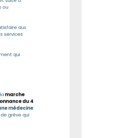
et suite à 
s ou 
isfaire aux 
s services 
ment qui 
la
 marche 
donnance du 4 
’une médecine 
 de grève qui 