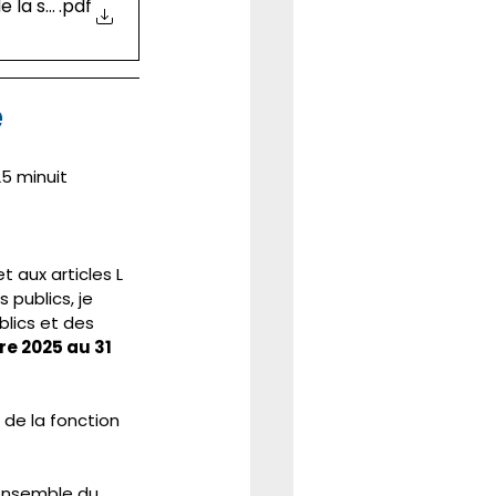
e la santé
.pdf
é
5 minuit 
aux articles L 
 publics, je 
blics et des 
e 2025 au 31 
de la fonction 
’ensemble du 