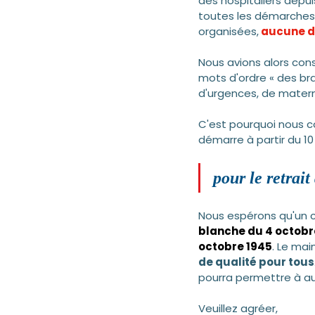
des hospitaliers depuis
toutes les démarches 
organisées,
 aucune d
Nous avions alors con
mots d'ordre « des bra
d'urgences, de materni
C'est pourquoi nous c
démarre à partir du 1
pour le retrai
Nous espérons qu'un c
blanche du 4 octobre
octobre 1945
. Le mai
de qualité pour tous
pourra permettre à a
Veuillez agréer,