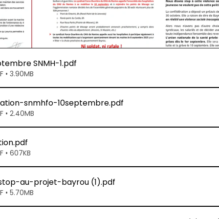
eptembre SNMH-1
.pdf
F • 3.90MB
isation-snmhfo-10septembre
.pdf
F • 2.40MB
tion
.pdf
F • 607KB
stop-au-projet-bayrou (1)
.pdf
F • 5.70MB