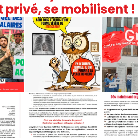
t privé, se mobilisent !
IC
PRESSE
SNUDI
JOURNAL FO56
CAGNOTTE