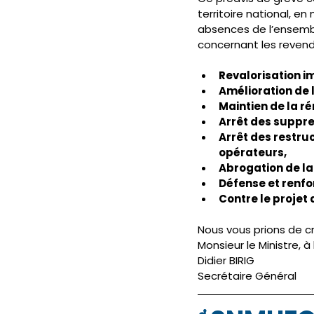
territoire national, e
absences de l’ensembl
concernant les revend
Revalorisation im
Amélioration de l
Maintien de la r
Arrêt des suppre
Arrêt des restru
opérateurs, 
Abrogation de la 
Défense et renfo
Contre le projet
Nous vous prions de cro
Monsieur le Ministre, 
Didier BIRIG 
Secrétaire Général