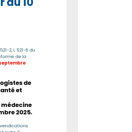
r du 10 
521-2, L 521-6 du 
nforme de la 
0 septembre 
ogistes de 
anté et 
n médecine 
embre 2025.
vendications 