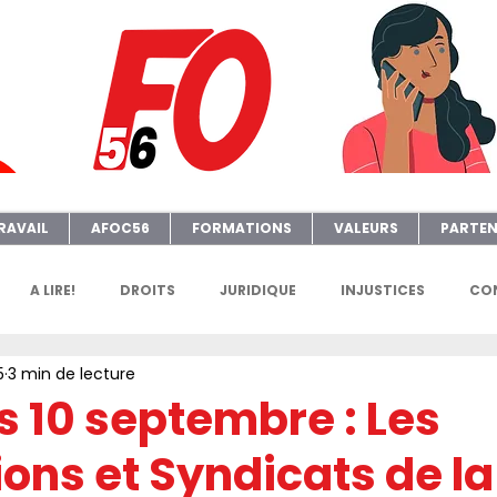
RAVAIL
AFOC56
FORMATIONS
VALEURS
PARTEN
A LIRE!
DROITS
JURIDIQUE
INJUSTICES
CON
5
3 min de lecture
GENDA
FGTAFO
MANIFS
SONDAGES
PETITION
s 10 septembre : Les
ons et Syndicats de la
e
AFOC Sondage
Dates Formations Syndicales
EL