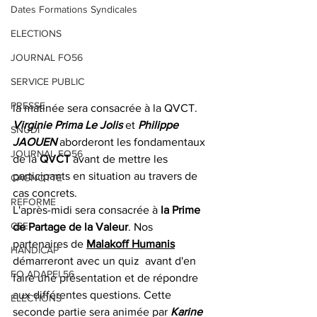
Dates Formations Syndicales
ELECTIONS
JOURNAL FO56
SERVICE PUBLIC
PRESSE
la matinée sera consacrée à la QVCT. 
Virginie Prima Le Jolis
 et 
Philippe 
SNUDI
JAOUEN
 aborderont les fondamentaux 
JOURNAL FO56
de la
 QVCT
 avant de mettre les 
participants en situation au travers de 
CAGNOTTE
cas concrets.
REFORME
L'après-midi sera consacrée à
 la Prime 
CSE
de Partage de la Valeur
. Nos 
partenaires de 
Malakoff Humanis
HANDICAP
démarreront avec un quiz  avant d'en 
FO ADAPEI 56
faire une présentation et de répondre 
aux différentes questions. Cette 
ELECTIONS
seconde partie sera animée par 
Karine 