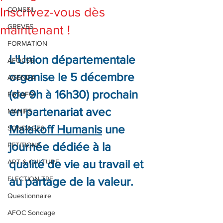
Inscrivez-vous dès
CONSEIL
GREVES
maintenant !
FORMATION
L'Union départementale 
AFOC56
organise le 5 décembre 
AGENDA
(de 9h à 16h30) prochain 
FGTAFO
en partenariat avec 
MANIFS
Malakoff Humanis
 une 
SONDAGES
journée dédiée à la 
PETITIONS
qualité de vie au travail et 
ART & CULTURE
ELECTION TPE
au partage de la valeur.
Questionnaire
AFOC Sondage