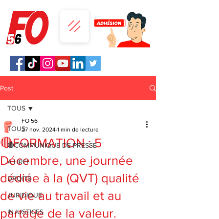
Post
TOUS
FO 56
TOUS
27 nov. 2024
1 min de lecture
🔴FORMATION : 5
🔴COMMUNIQUE DE PRESSE
Décembre, une journée
A LIRE!
dédiée à la (QVT) qualité
DROITS
de vie au travail et au
JURIDIQUE
partage de la valeur.
INJUSTICES