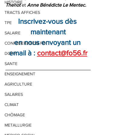
HISTOIRE
Thenot
 et
 Anne Bénédicte Le Mentec.
TRACTS AFFICHES
Inscrivez-vous dès 
TPE
maintenant
SALAIRE
en
nous
envoyant
un
CONFEDERATION FO
email
à
: 
contact@fo56.fr
DGFIP
SANTE
ENSEIGNEMENT
AGRICULTURE
SALAIRES
CLIMAT
CHÔMAGE
METALLURGIE