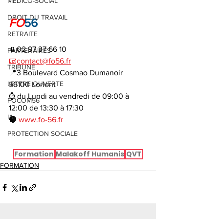
MEDICO-SOCIAL
DROIT DU TRAVAIL
FO
56
RETRAITE
📱02 97 37 66 10
PARTENAIRES
📧
contact@fo56.fr
TRIBUNE
📍3 Boulevard Cosmao Dumanoir 
LETTRE OUVERTE
56100 Lorient
⌚ du Lundi au vendredi de 09:00 à 
FOCOM56
12:00 de 13:30 à 17:30
IA
🔴 
www.fo-56.fr
PROTECTION SOCIALE
Formation
Malakoff Humanis
QVT
FORMATION