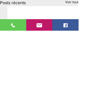
Voir tout
Posts récents
Adresse :
3 Boulevard Cosmao Dumanoir
56100 Lorient
Horaires :