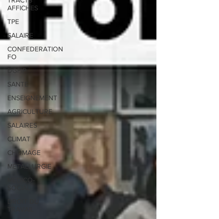
TRACTS
AFFICHES
TPE
SALAIRE
CONFEDERATION
FO
DGFIP
SANTE
ENSEIGNEMENT
AGRICULTURE
SALAIRES
CLIMAT
CHÔMAGE
METALLURGIE
MEDICO-
SOCIAL
DROIT DU
TRAVAIL