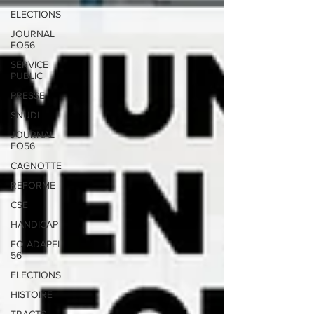
ELECTIONS
JOURNAL
FO56
SERVICE
PUBLIC
PRESSE
SNUDI
JOURNAL
FO56
CAGNOTTE
REFORME
CSE
HANDICAP
FO ADAPEI
56
ELECTIONS
HISTOIRE