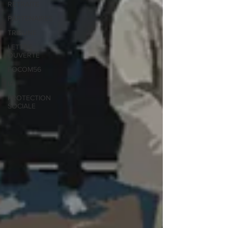
RETRAITE
PARTENAIRES
TRIBUNE
LETTRE
OUVERTE
FOCOM56
IA
PROTECTION
SOCIALE