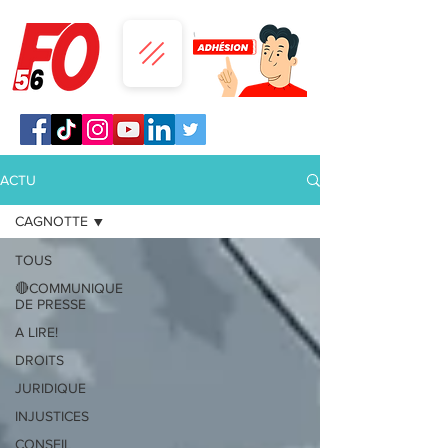
ACTU
CAGNOTTE
TOUS
🔴COMMUNIQUE
DE PRESSE
A LIRE!
DROITS
JURIDIQUE
INJUSTICES
CONSEIL