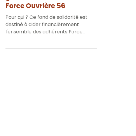
Le fond de solidarité pour la
grève reconductible chez
Force Ouvrière 56
Pour qui ? Ce fond de solidarité est
destiné à aider financièrement
l'ensemble des adhérents Force
Ouvrière qui disposait de leur carte...