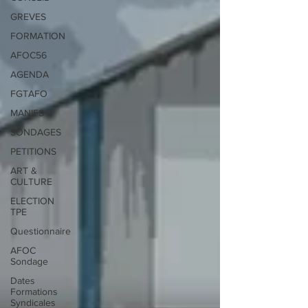
GREVES
FORMATION
AFOC56
AGENDA
FGTAFO
MANIFS
SONDAGES
PETITIONS
ART &
CULTURE
ELECTION
TPE
Questionnaire
AFOC
Sondage
Dates
Formations
Syndicales