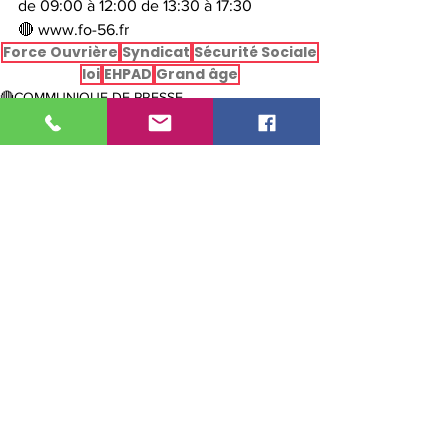
de 09:00 à 12:00 de 13:30 à 17:30 
🔴 www.fo-56.fr
Force Ouvrière
Syndicat
Sécurité Sociale
loi
EHPAD
Grand âge
🔴COMMUNIQUE DE PRESSE
Voir tout
Posts récents