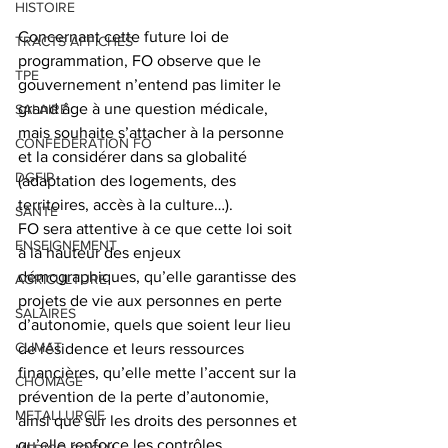
HISTOIRE
Concernant cette future loi de 
TRACTS AFFICHES
programmation, FO observe que le 
TPE
gouvernement n’entend pas limiter le 
grand âge à une question médicale, 
SALAIRE
mais souhaite s’attacher à la personne 
CONFEDERATION FO
et la considérer dans sa globalité 
DGFIP
(adaptation des logements, des 
territoires, accès à la culture…).
SANTE
FO sera attentive à ce que cette loi soit 
ENSEIGNEMENT
à la hauteur des enjeux 
démographiques, qu’elle garantisse des 
AGRICULTURE
projets de vie aux personnes en perte 
SALAIRES
d’autonomie, quels que soient leur lieu 
CLIMAT
de résidence et leurs ressources 
financières, qu’elle mette l’accent sur la 
CHÔMAGE
prévention de la perte d’autonomie, 
METALLURGIE
ainsi que sur les droits des personnes et 
qu’elle renforce les contrôles 