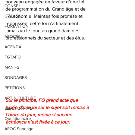
nouveau engagée en faveur d’une loi 
CONSEIL
de programmation du Grand âge et de 
GREVES
l’Autonomie. Maintes fois promise et 
repoussée, cette loi n’a finalement 
FORMATION
jamais vu le jour, au grand dam des 
AFOC56
professionnels du secteur et des élus.
AGENDA
FGTAFO
MANIFS
SONDAGES
PETITIONS
ART & CULTURE
Sur le principe, FO prend acte que 
l’idée d’une loi sur le sujet soit remise à 
ELECTION TPE
l’ordre du jour, même si aucune 
Questionnaire
échéance n’est fixée à ce jour.
AFOC Sondage