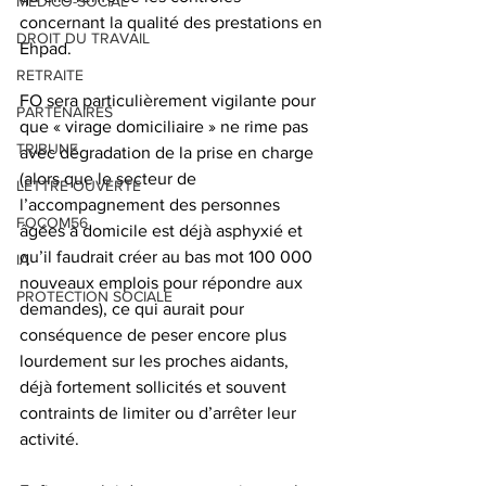
MEDICO-SOCIAL
concernant la qualité des prestations en 
DROIT DU TRAVAIL
Ehpad.
RETRAITE
FO sera particulièrement vigilante pour 
PARTENAIRES
que « virage domiciliaire » ne rime pas 
TRIBUNE
avec dégradation de la prise en charge 
(alors que le secteur de 
LETTRE OUVERTE
l’accompagnement des personnes 
FOCOM56
âgées à domicile est déjà asphyxié et 
qu’il faudrait créer au bas mot 100 000 
IA
nouveaux emplois pour répondre aux 
PROTECTION SOCIALE
demandes), ce qui aurait pour 
conséquence de peser encore plus 
lourdement sur les proches aidants, 
déjà fortement sollicités et souvent 
contraints de limiter ou d’arrêter leur 
activité.