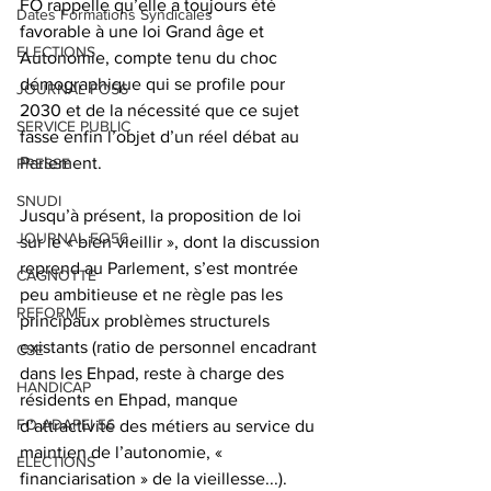
FO rappelle qu’elle a toujours été 
Dates Formations Syndicales
favorable à une loi Grand âge et 
ELECTIONS
Autonomie, compte tenu du choc 
démographique qui se profile pour 
JOURNAL FO56
2030 et de la nécessité que ce sujet 
SERVICE PUBLIC
fasse enfin l’objet d’un réel débat au 
Parlement.
PRESSE
SNUDI
Jusqu’à présent, la proposition de loi 
JOURNAL FO56
sur le « bien vieillir », dont la discussion 
reprend au Parlement, s’est montrée 
CAGNOTTE
peu ambitieuse et ne règle pas les 
REFORME
principaux problèmes structurels 
existants (ratio de personnel encadrant 
CSE
dans les Ehpad, reste à charge des 
HANDICAP
résidents en Ehpad, manque 
FO ADAPEI 56
d’attractivité des métiers au service du 
maintien de l’autonomie, « 
ELECTIONS
financiarisation » de la vieillesse...).