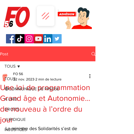
Post
TOUS
FO 56
TOUS
22 nov. 2023
2 min de lecture
Une loi de programmation
🔴COMMUNIQUE DE PRESSE
Grand âge et Autonomie…
A LIRE!
de nouveau à l’ordre du
DROITS
jour
JURIDIQUE
La ministre des Solidarités s’est de 
INJUSTICES