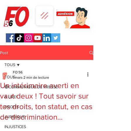
Post
TOUS
FO 56
TOUS
1 mars
2 min de lecture
Un intérimaire averti en
🔴COMMUNIQUE DE PRESSE
vaut deux ! Tout savoir sur
A LIRE!
tes droits, ton statut, en cas
DROITS
de discrimination...
JURIDIQUE
INJUSTICES