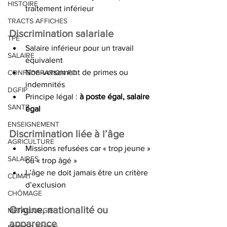
HISTOIRE
traitement inférieur
TRACTS AFFICHES
Discrimination salariale
TPE
Salaire inférieur pour un travail 
SALAIRE
équivalent
Non-versement de primes ou 
CONFEDERATION FO
indemnités
DGFIP
Principe légal : 
à poste égal, salaire 
SANTE
égal
ENSEIGNEMENT
Discrimination liée à l’âge
AGRICULTURE
Missions refusées car « trop jeune » 
SALAIRES
ou « trop âgé »
L’âge ne doit jamais être un critère 
CLIMAT
d’exclusion
CHÔMAGE
Origine, nationalité ou 
METALLURGIE
apparence