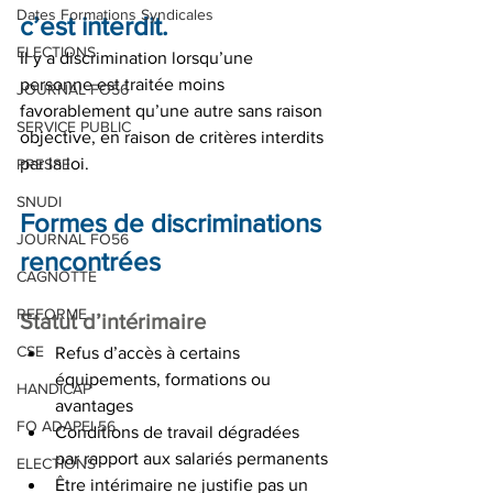
Dates Formations Syndicales
c’est interdit.
ELECTIONS
Il y a discrimination lorsqu’une 
personne est traitée moins 
JOURNAL FO56
favorablement qu’une autre sans raison 
SERVICE PUBLIC
objective, en raison de critères interdits 
par la loi.
PRESSE
SNUDI
Formes de discriminations 
JOURNAL FO56
rencontrées
CAGNOTTE
REFORME
Statut d’intérimaire
CSE
Refus d’accès à certains 
équipements, formations ou 
HANDICAP
avantages
FO ADAPEI 56
Conditions de travail dégradées 
par rapport aux salariés permanents
ELECTIONS
Être intérimaire ne justifie pas un 