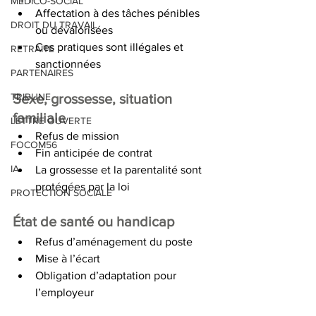
MEDICO-SOCIAL
Affectation à des tâches pénibles 
DROIT DU TRAVAIL
ou dévalorisées
Ces pratiques sont illégales et 
RETRAITE
sanctionnées
PARTENAIRES
TRIBUNE
Sexe, grossesse, situation 
familiale
LETTRE OUVERTE
Refus de mission
FOCOM56
Fin anticipée de contrat
IA
La grossesse et la parentalité sont 
protégées par la loi
PROTECTION SOCIALE
État de santé ou handicap
Refus d’aménagement du poste
Mise à l’écart
Obligation d’adaptation pour 
l’employeur