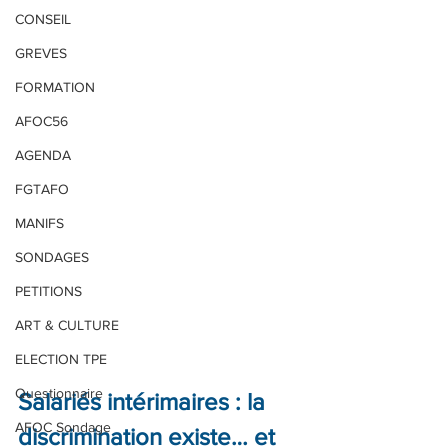
CONSEIL
GREVES
FORMATION
AFOC56
AGENDA
FGTAFO
MANIFS
SONDAGES
PETITIONS
ART & CULTURE
ELECTION TPE
Questionnaire
Salariés intérimaires : la 
AFOC Sondage
discrimination existe… et 