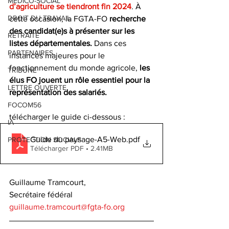
MEDICO-SOCIAL
d’agriculture se tiendront fin 2024
. À 
DROIT DU TRAVAIL
cette occasion, la FGTA-FO
 recherche 
des candidat(e)s à présenter sur les 
RETRAITE
listes départementales.
 Dans ces 
PARTENAIRES
instances majeures pour le 
fonctionnement du monde agricole, 
les 
TRIBUNE
élus FO jouent un rôle essentiel pour la 
LETTRE OUVERTE
représentation des salariés. 
FOCOM56
télécharger le guide ci-dessous : 
IA
Guide du paysage-A5-Web
.pdf
PROTECTION SOCIALE
Télécharger PDF • 2.41MB
Guillaume Tramcourt, 
Secrétaire fédéral 
guillaume.tramcourt@fgta-fo.org