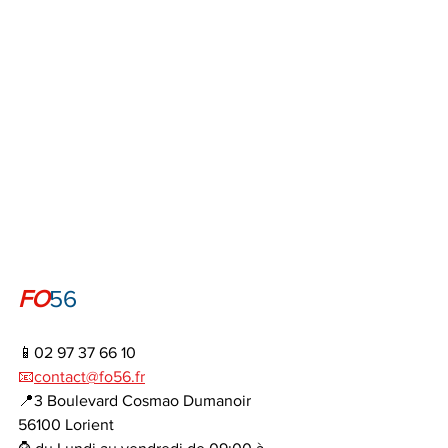
FO
56
📱02 97 37 66 10
📧
contact@fo56.fr
📍3 Boulevard Cosmao Dumanoir 
56100 Lorient