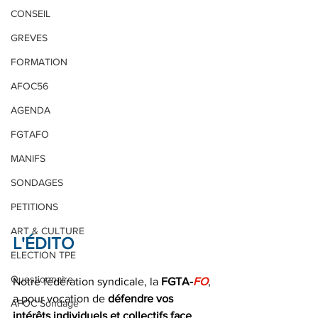
CONSEIL
GREVES
FORMATION
AFOC56
AGENDA
FGTAFO
MANIFS
SONDAGES
PETITIONS
ART & CULTURE
L'ÉDITO
ELECTION TPE
Questionnaire
Notre fédération syndicale, la 
FGTA-
FO
, 
a pour vocation de 
défendre vos 
AFOC Sondage
intérêts individuels et collectifs face 