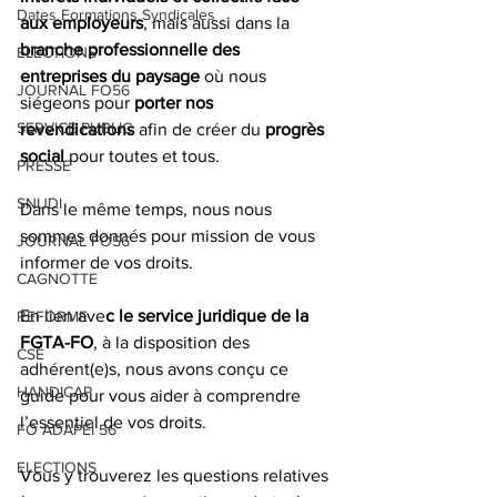
Dates Formations Syndicales
aux employeurs
, mais aussi dans la 
branche professionnelle des 
ELECTIONS
entreprises du paysage 
où nous 
JOURNAL FO56
siégeons pour 
porter nos 
SERVICE PUBLIC
revendications 
afin de créer du
 progrès 
social
 pour toutes et tous. 
PRESSE
SNUDI
Dans le même temps, nous nous 
sommes donnés pour mission de vous 
JOURNAL FO56
informer de vos droits. 
CAGNOTTE
En lien ave
c le service juridique de la 
REFORME
FGTA-FO
, à la disposition des 
CSE
adhérent(e)s, nous avons conçu ce 
HANDICAP
guide pour vous aider à comprendre 
l’essentiel de vos droits. 
FO ADAPEI 56
ELECTIONS
Vous y trouverez les questions relatives 