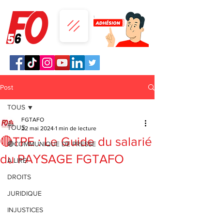
Post
TOUS
FGTAFO
TOUS
22 mai 2024
1 min de lecture
🔴TPE : Le Guide du salarié
🔴COMMUNIQUE DE PRESSE
du PAYSAGE FGTAFO
A LIRE!
DROITS
JURIDIQUE
INJUSTICES