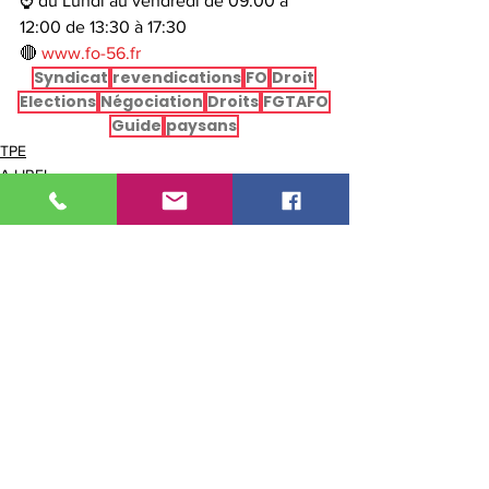
⌚ du Lundi au vendredi de 09:00 à 
12:00 de 13:30 à 17:30
🔴 
www.fo-56.fr
Syndicat
revendications
FO
Droit
Elections
Négociation
Droits
FGTAFO
Guide
paysans
TPE
A LIRE!
CONSEIL
Voir tout
Posts récents