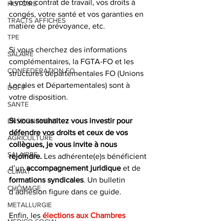
à votre contrat de travail, vos droits à 
HISTOIRE
congés, votre santé et vos garanties en 
TRACTS AFFICHES
matière de prévoyance, etc. 
TPE
Si vous cherchez des informations 
SALAIRE
complémentaires, la FGTA-FO et les 
CONFEDERATION FO
structures départementales FO (Unions 
Locales et Départementales) sont à 
DGFIP
votre disposition. 
SANTE
Si vous souhaitez vous investir pour 
ENSEIGNEMENT
défendre vos droits et ceux de vos 
AGRICULTURE
collègues, je vous invite à nous 
SALAIRES
rejoindre. 
Les adhérente(e)s bénéficient 
d’un 
accompagnement juridique
 et de 
CLIMAT
formations syndicales
. Un bulletin 
CHÔMAGE
d’adhésion figure dans ce guide. 
METALLURGIE
Enfin, les
 élections aux Chambres 