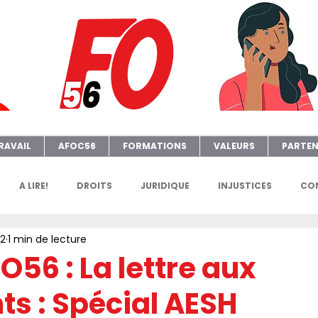
RAVAIL
AFOC56
FORMATIONS
VALEURS
PARTEN
A LIRE!
DROITS
JURIDIQUE
INJUSTICES
CON
22
1 min de lecture
GENDA
FGTAFO
MANIFS
SONDAGES
PETITION
56 : La lettre aux
ts : Spécial AESH
e
AFOC Sondage
Dates Formations Syndicales
EL