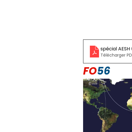
spécial AESH 
Télécharger PD
FO
56