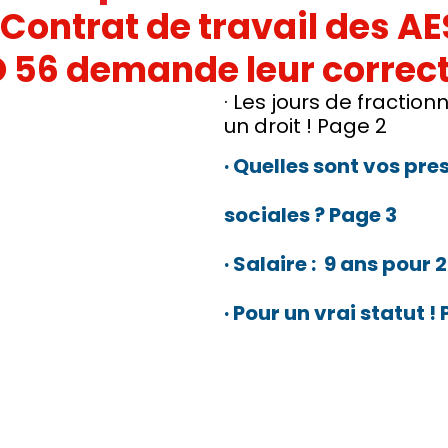
 Contrat de travail des AES
IC
PRESSE
SNUDI
JOURNAL FO56
CAGNOTTE
 56 demande leur correc
· Les jours de fractio
un droit ! Page 2
· Quelles sont vos pre
sociales ? Page 3
· Salaire :  9 ans pour 
· Pour un vrai statut !