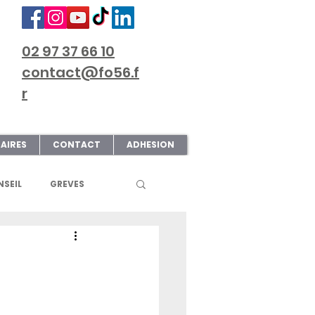
02 97 37 66 10
contact@fo56.f
r
AIRES
CONTACT
ADHESION
SEIL
GREVES
S
ART & CULTURE
ECTIONS