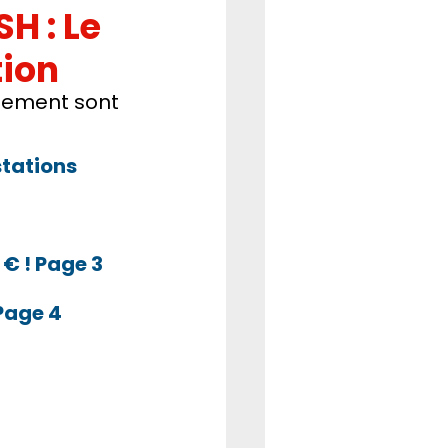
H : Le 
REFORME
CSE
tion
nnement sont 
stations 
2 € ! Page 3
 Page 4