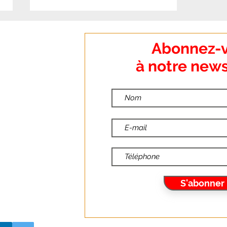
:
Abonnez-
o Dumanoir
à notre news
nt
:
ndredi
📢📢AFFICHE &
:00
COMMUNIQUÉ FO –
:30
FONCTION PUBLIQUE :
TOUTES ET TOUS EN
10
GRÈVE LE 29 SEPTEMBRE !
S'abonner
6.fr