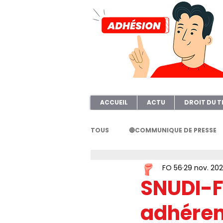
ACCUEIL
ACTU
DROIT DU T
TOUS
🔴COMMUNIQUE DE PRESSE
FO 56
29 nov. 20
FORMATION
AFOC56
A
SNUDI-FO
adhéren
ELECTION TPE
Questionnair