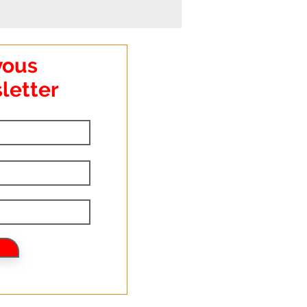
vous
letter