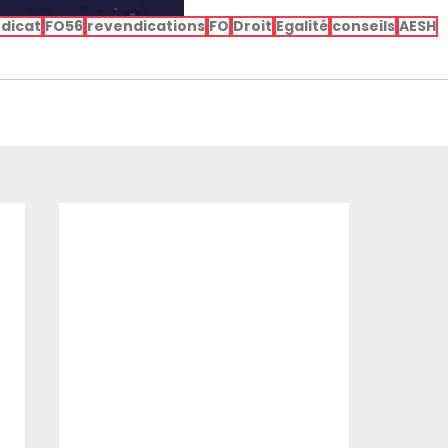
dicat
FO56
revendications
FO
Droit
Egalité
conseils
AESH