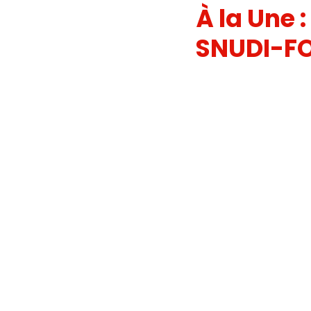
À la Une :
JOURNAL FO56
SERVICE PUBL
SNUDI-FO
HANDICAP
FO ADAPEI 56