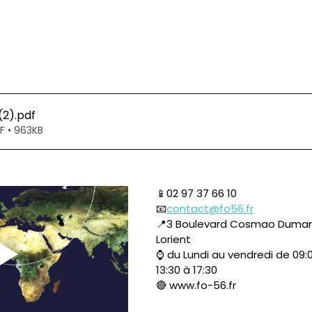
(2)
.pdf
F • 963KB
📱02 97 37 66 10
📧
contact@fo56.fr
📍3 Boulevard Cosmao Dumano
Lorient 
⌚ du Lundi au vendredi de 09:0
13:30 à 17:30 
🔴 www.fo-56.fr