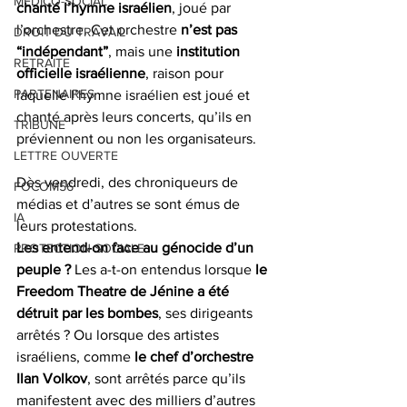
MEDICO-SOCIAL
chanté l’hymne israélien
, joué par 
l’orchestre. Cet orchestre 
n’est pas 
DROIT DU TRAVAIL
“indépendant”
, mais une 
institution 
RETRAITE
officielle israélienne
, raison pour 
PARTENAIRES
laquelle l’hymne israélien est joué et 
chanté après leurs concerts, qu’ils en 
TRIBUNE
préviennent ou non les organisateurs.
LETTRE OUVERTE
Dès vendredi, des chroniqueurs de 
FOCOM56
médias et d’autres se sont émus de 
IA
leurs protestations.
Les entend-on face au génocide d’un 
PROTECTION SOCIALE
peuple ? 
Les a-t-on entendus lorsque 
le 
Freedom Theatre de Jénine a été 
détruit par les bombes
, ses dirigeants 
arrêtés ? Ou lorsque des artistes 
israéliens, comme 
le chef d’orchestre 
Ilan Volkov
, sont arrêtés parce qu’ils 
manifestent avec des milliers d’autres 