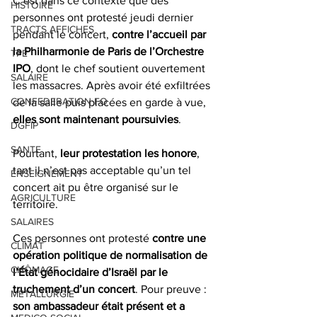
C’est dans ce contexte que des 
HISTOIRE
personnes ont protesté jeudi dernier 
TRACTS AFFICHES
pendant le concert, 
contre l’accueil par 
la Philharmonie de Paris de l’Orchestre 
TPE
IPO
, dont le chef soutient ouvertement 
SALAIRE
les massacres. Après avoir été exfiltrées 
CONFEDERATION FO
de la salle puis placées en garde à vue, 
elles sont maintenant poursuivies
.
DGFIP
SANTE
Pourtant, 
leur protestation les honore
, 
tant il n’est pas acceptable qu’un tel 
ENSEIGNEMENT
concert ait pu être organisé sur le 
AGRICULTURE
territoire.
SALAIRES
Ces personnes ont protesté 
contre une 
CLIMAT
opération politique de normalisation de 
CHÔMAGE
l’État génocidaire d’Israël par le 
truchement d’un concert
. Pour preuve : 
METALLURGIE
son ambassadeur était présent et a 