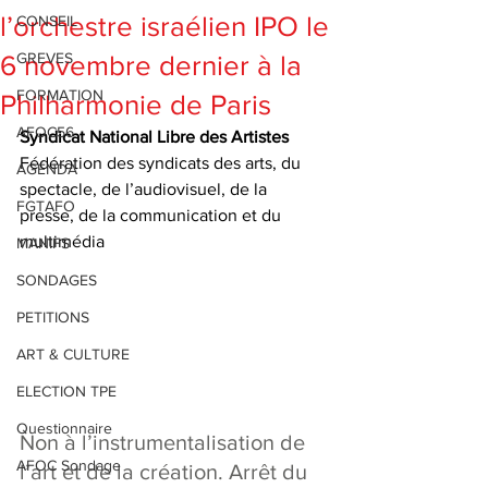
l’orchestre israélien IPO le
CONSEIL
GREVES
6 novembre dernier à la
FORMATION
Philharmonie de Paris
AFOC56
Syndicat National Libre des Artistes
Fédération des syndicats des arts, du 
AGENDA
spectacle, de l’audiovisuel, de la 
FGTAFO
presse, de la communication et du 
multimédia
MANIFS
SONDAGES
PETITIONS
ART & CULTURE
ELECTION TPE
Questionnaire
Non à l’instrumentalisation de 
AFOC Sondage
l’art et de la création. Arrêt du 