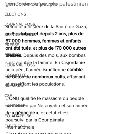
génocide du peuple palestinien 
Dates Formations Syndicales
!
ELECTIONS
JOURNAL FO56
Selon le ministère de la Santé de Gaza, 
au 3 octobre, et depuis 2 ans, plus de 
SERVICE PUBLIC
67 000 hommes, femmes et enfants 
PRESSE
ont été tués
, et 
plus de 170 000 autres 
SNUDI
blessés
. Depuis des mois, aux bombes 
s’est ajoutée la famine. En Cisjordanie 
JOURNAL FO56
occupée, l’armée israélienne 
comble 
CAGNOTTE
de béton de nombreux puits
, affamant 
et assoiffant les populations.
REFORME
CSE
L’ONU qualifie le massacre du peuple 
palestinien par Netanyahu et son armée 
HANDICAP
de 
« génocide »
, et celui-ci est 
FO ADAPEI 56
poursuivi par la Cour pénale 
ELECTIONS
internationale.