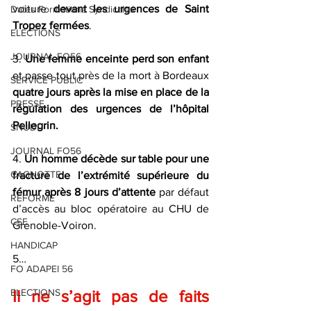
voiture 
devant les urgences de Saint 
Dates Formations Syndicales
Tropez fermées
.
ELECTIONS
JOURNAL FO56
3. 
Une femme enceinte perd son enfant 
et passe tout près de la mort à Bordeaux 
SERVICE PUBLIC
quatre jours après la mise en place de la 
PRESSE
régulation des urgences de l’hôpital 
Pellegrin.
SNUDI
JOURNAL FO56
4. 
Un homme décède sur table pour une 
CAGNOTTE
fracture de l’extrémité supérieure du 
fémur après 8 jours d’attente
 par défaut 
REFORME
d’accès au bloc opératoire au CHU de 
CSE
Grenoble-Voiron.
HANDICAP
5…
FO ADAPEI 56
Il ne s’agit pas de faits 
ELECTIONS