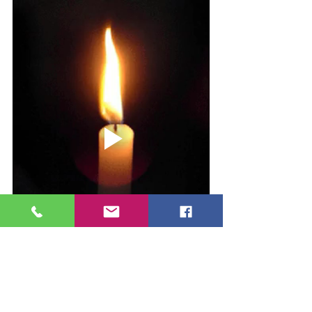
📱02 97 37 66 10
📧
contact@fo56.fr