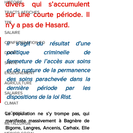
HISTOIRE
divers qui s’accumulent 
TRACTS AFFICHES
sur une courte période. Il 
TPE
n’y a pas de Hasard.
SALAIRE
Il s’agit du résultat d’une 
CONFEDERATION FO
politique criminelle de 
DGFIP
fermeture de l’accès aux soins 
SANTE
et de rupture de la permanence 
ENSEIGNEMENT
des soins parachevée dans la 
AGRICULTURE
dernière période par les 
SALAIRES
dispositions de la loi Rist.
CLIMAT
CHÔMAGE
La population ne s’y trompe pas, qui 
manifeste massivement à Bagnère de 
METALLURGIE
Bigorre, Langres, Ancenis, Carhaix. Elle 