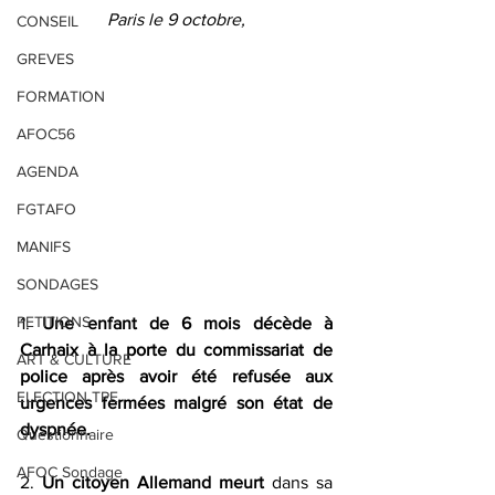
Paris le 9 octobre,
CONSEIL
GREVES
FORMATION
AFOC56
AGENDA
FGTAFO
MANIFS
SONDAGES
PETITIONS
1. 
Une enfant de 6 mois décède à 
Carhaix à la porte du commissariat de 
ART & CULTURE
police après avoir été refusée aux 
ELECTION TPE
urgences fermées malgré son état de 
dyspnée.
Questionnaire
AFOC Sondage
2. 
Un citoyen Allemand meurt
 dans sa 