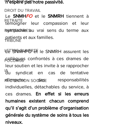
MEDICO-SOCIAL
n’espère pas notre passivité.
DROIT DU TRAVAIL
Le 
SNMH
FO
 et le 
SNMRH
 tiennent à 
RETRAITE
témoigner leur compassion et leur 
sympathie au vrai sens du terme aux 
PARTENAIRES
patients et aux familles.
TRIBUNE
LETTRE OUVERTE
Le SNMHFO et le SNMRH assurent les 
collègues confrontés à ces drames de 
FOCOM56
leur soutien et les invite à se rapprocher 
IA
du syndicat en cas de tentative 
d’imputer des responsabilités 
PROTECTION SOCIALE
individuelles, détachables du service, à 
ces drames.
 En effet si les erreurs 
humaines existent chacun comprend 
qu’il s’agit d’un problème d’organisation 
générale du système de soins à tous les 
niveaux.