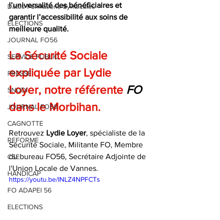
l’universalité des bénéficiaires et 
Dates Formations Syndicales
garantir l’accessibilité aux soins de 
ELECTIONS
meilleure qualité.
JOURNAL FO56
La Sécurité Sociale 
SERVICE PUBLIC
expliquée par Lydie 
PRESSE
Loyer, notre référente
FO
SNUDI
dans le Morbihan.
JOURNAL FO56
CAGNOTTE
Retrouvez 
Lydie Loyer
, spécialiste de la 
REFORME
Sécurité Sociale, Militante FO, Membre 
du bureau FO56, Secrétaire Adjointe de 
CSE
l'Union Locale de Vannes.
HANDICAP
https://youtu.be/INLZ4NPFCTs
FO ADAPEI 56
ELECTIONS