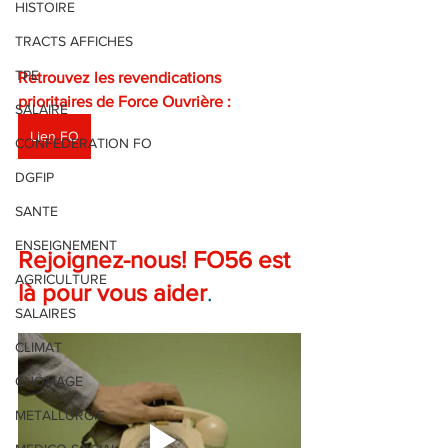
HISTOIRE
TRACTS AFFICHES
TPE
Retrouvez les revendications 
prioritaires de Force Ouvrière : 
SALAIRE
Lien FO
CONFEDERATION FO
DGFIP
SANTE
ENSEIGNEMENT
Rejoignez-nous! FO56 est 
AGRICULTURE
là pour vous aider
.
SALAIRES
CLIMAT
CHÔMAGE
METALLURGIE