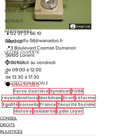
MEDICO-SOCIAL
DROIT DU TRAVAIL
RETRAITE
PARTENAIRES
📱02 97 37 66 10
📧ud-cgtfo-56@wanadoo.fr 
TRIBUNE
📍3 Boulevard Cosmao Dumanoir 
LETTRE OUVERTE
56100 Lorient
⌚ du Lundi au vendredi
FOCOM56
de 09:00 à 12:00
IA
de 13:30 à 17:30
PROTECTION SOCIALE
⚫ 
www.fo-56.fr
Force Ouvrière
Syndicat
FO56
revendications
Morbihan
Droit
réforme
Egalité
conseils
France
Sécurité Sociale
Histoire
solidarité
Lydie Loyer
CONSEIL
DROITS
INJUSTICES