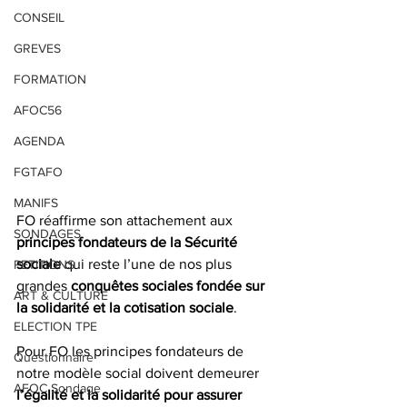
CONSEIL
GREVES
FORMATION
AFOC56
AGENDA
FGTAFO
MANIFS
FO réaffirme son attachement aux 
SONDAGES
principes fondateurs de la Sécurité 
sociale
 qui reste l’une de nos plus 
PETITIONS
grandes 
conquêtes sociales fondée sur 
ART & CULTURE
la solidarité et la cotisation sociale
. 
ELECTION TPE
Pour FO les principes fondateurs de 
Questionnaire
notre modèle social doivent demeurer
AFOC Sondage
l’égalité et la solidarité pour assurer 