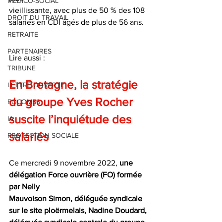
MEDICO-SOCIAL
vieillissante, avec plus de 50 % des 108 
DROIT DU TRAVAIL
salariés en CDI âgés de plus de 56 ans.
RETRAITE
PARTENAIRES
Lire aussi : 
TRIBUNE
En Bretagne, la stratégie 
LETTRE OUVERTE
du groupe Yves Rocher 
FOCOM56
suscite l’inquiétude des 
IA
salariés
PROTECTION SOCIALE
Ce mercredi 9 novembre 2022,
 une 
délégation Force ouvrière (FO) formée 
par Nelly
Mauvoison Simon, déléguée syndicale 
sur le site ploërmelais, Nadine Doudard,