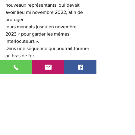
nouveaux représentants, qui devait 
avoir lieu mi novembre 2022, afin de 
proroger
leurs mandats jusqu’en novembre 
2023 « pour garder les mêmes 
interlocuteurs ».
Dans une séquence qui pourrait tourner 
au bras de fer.
Approuvez-vous la mesure permettant 
de racheter ses RTT ?
Sollicité par Ouest-France ce mercredi 
9 novembre 2022, le groupe Yves 
Rocher n’a
pas répondu à nos demandes.
ouest france Groupe Yves Rocher
.docx
Télécharger DOCX • 250KB