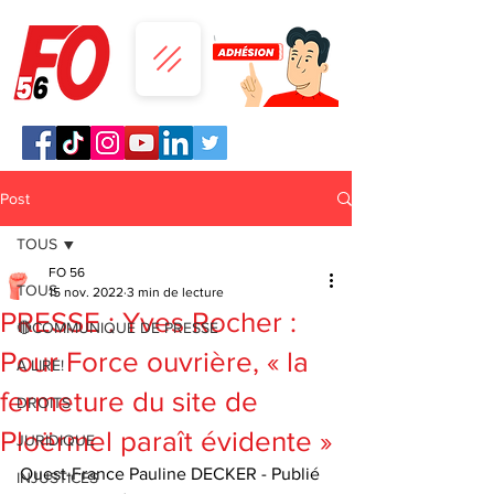
Post
TOUS
FO 56
TOUS
15 nov. 2022
3 min de lecture
PRESSE : Yves Rocher :
🔴COMMUNIQUE DE PRESSE
Pour Force ouvrière, « la
A LIRE!
fermeture du site de
DROITS
Ploërmel paraît évidente »
JURIDIQUE
Ouest-France Pauline DECKER - Publié 
INJUSTICES