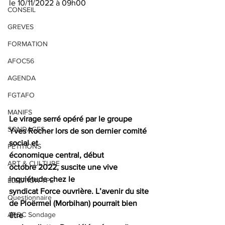
le 10/11/2022 à 09h00
CONSEIL
GREVES
FORMATION
AFOC56
AGENDA
FGTAFO
MANIFS
Le virage serré opéré par le groupe 
SONDAGES
Yves Rocher lors de son dernier comité 
social et
PETITIONS
économique central, début 
ART & CULTURE
octobre 2022, suscite une vive 
inquiétude chez le
ELECTION TPE
syndicat Force ouvrière. L’avenir du site 
Questionnaire
de Ploërmel (Morbihan) pourrait bien 
AFOC Sondage
être