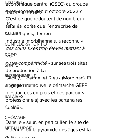
HISTOIRE
économique central (CSEC) du groupe 
Yves Rocher, début octobre 2022 ? 
TRACTS AFFICHES
C’est ce que redoutent de nombreux 
TPE
salariés, après que l’entreprise de 
cosmétiques, fleuron
SALAIRE
industriel morbihannais, a reconnu «
CONFEDERATION FO
des coûts fixes trop élevés mettant à 
DGFIP
mal
notre compétitivité
 » sur ses trois sites 
SANTE
de production à La 
ENSEIGNEMENT
Gacilly, Ploërmel et Rieux (Morbihan). Et 
engagé une nouvelle démarche GEPP
AGRICULTURE
(gestion des emplois et des parcours 
SALAIRES
professionnels) avec les partenaires 
CLIMAT
sociaux.
CHÔMAGE
Dans le viseur, en particulier, le site de 
METALLURGIE
Ploërmel où la pyramide des âges est la 
plus