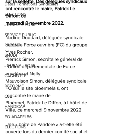
sur la sellette. Des délégués syndicaux 
Dates Formations Syndicales
ont rencontré le maire, Patrick Le 
ELECTIONS
Diffon, ce
mercredi 9 novembre 2022.
JOURNAL FO56
SERVICE PUBLIC
Nadine Doudard, déléguée syndicale 
centrale Force ouvrière (FO) du groupe 
PRESSE
Yves Rocher,
SNUDI
Pierrick Simon, secrétaire général de 
JOURNAL FO56
l’Union départementale de Force 
ouvrière et Nelly
CAGNOTTE
Mauvoison Simon, déléguée syndicale 
REFORME
﻿FO sur le site ploërmelais, ont 
rencontré le maire de
CSE
Ploërmel, Patrick Le Diffon, à l’hôtel de 
HANDICAP
Ville, ce mercredi 9 novembre 2022. 
FO ADAPEI 56
Une « boîte de Pandore » a-t-elle été 
ELECTIONS
ouverte lors du dernier comité social et