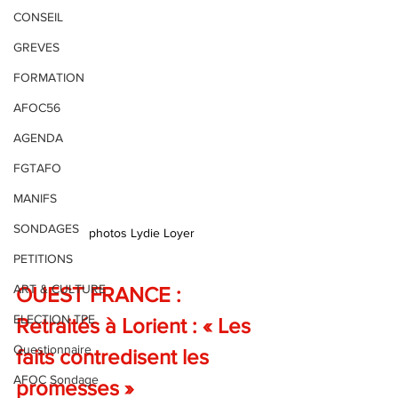
CONSEIL
GREVES
FORMATION
AFOC56
AGENDA
FGTAFO
MANIFS
SONDAGES
photos Lydie Loyer
PETITIONS
ART & CULTURE
OUEST FRANCE : 
ELECTION TPE
Retraités à Lorient : « Les 
Questionnaire
faits contredisent les 
AFOC Sondage
promesses »