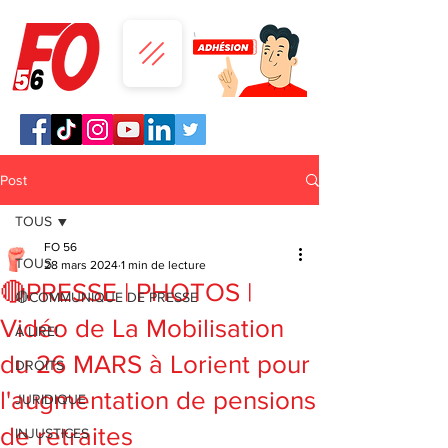
Post
TOUS
FO 56
TOUS
28 mars 2024
1 min de lecture
🔴PRESSE | PHOTOS |
🔴COMMUNIQUE DE PRESSE
Vidéo de La Mobilisation
A LIRE!
du 26 MARS à Lorient pour
DROITS
l'augmentation de pensions
JURIDIQUE
de retraites
INJUSTICES