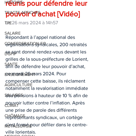
réunis pour défendre leur 
HISTOIRE
pouvoir d’achat [Vidéo]
TRACTS AFFICHES
Le 26 mars 2024 à 14h57 
TPE
SALAIRE
Répondant à l’appel national des 
CONFEDERATION FO
organisations syndicales, 200 retraités 
se sont donné rendez-vous devant les 
DGFIP
grilles de la sous-préfecture de Lorient, 
SANTE
afin de défendre leur pouvoir d’achat, 
ce mardi 26 mars 2024. Pour 
ENSEIGNEMENT
compenser cette baisse, ils réclament 
AGRICULTURE
notamment la revalorisation immédiate 
SALAIRES
des pensions à hauteur de 10 % afin de 
pouvoir lutter contre l’inflation. Après 
CLIMAT
une prise de parole des différents 
CHÔMAGE
représentants syndicaux, un cortège 
s’est formé pour défiler dans le centre-
METALLURGIE
ville lorientais.