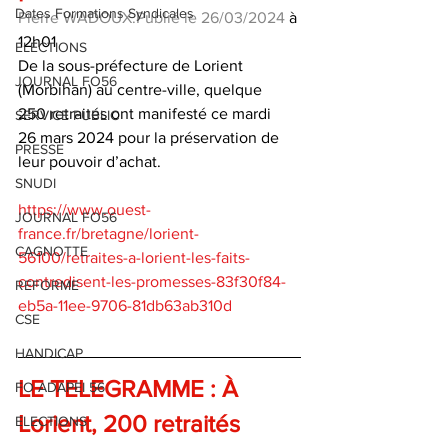
Dates Formations Syndicales
Pierre WADOUX.Publié le 26/03/2024 
à 
12h01
ELECTIONS
De la sous-préfecture de Lorient 
JOURNAL FO56
(Morbihan) au centre-ville, quelque 
250 retraités ont manifesté ce mardi 
SERVICE PUBLIC
26 mars 2024 pour la préservation de 
PRESSE
leur pouvoir d’achat.
SNUDI
https://www.ouest-
JOURNAL FO56
france.fr/bretagne/lorient-
CAGNOTTE
56100/retraites-a-lorient-les-faits-
contredisent-les-promesses-83f30f84-
REFORME
eb5a-11ee-9706-81db63ab310d
CSE
HANDICAP
LE TELEGRAMME : À 
FO ADAPEI 56
Lorient, 200 retraités 
ELECTIONS