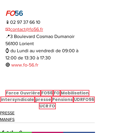
FO
56
📱02 97 37 66 10
📧
contact@fo56.fr
📍3 Boulevard Cosmao Dumanoir 
56100 Lorient
⌚ du Lundi au vendredi de 09:00 à 
12:00 de 13:30 à 17:30
🔴 
www.fo-56.fr
Force Ouvrière
FO56
FO
Mobilisation
intersyndicale
presse
Pensions
UDRFO56
UCR FO
PRESSE
MANIFS