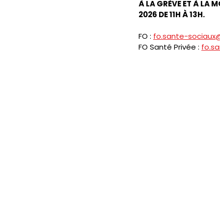
À LA GRÈVE ET À LA 
2026 DE 11H À 13H.
FO : 
fo.sante-sociaux
FO Santé Privée : 
fo.s