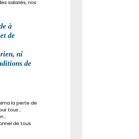
es salariés, nos 
de à 
et de 
ien, ni 
nditions de 
nima la perte de 
ur tous ;
n ;
ionnel de tous 