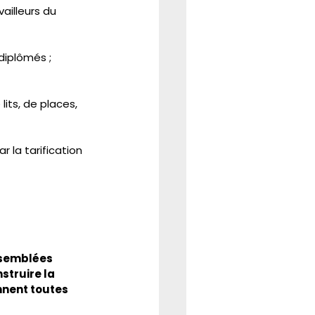
illeurs du 
diplômés ;
its, de places, 
 la tarification 
ssemblées 
struire la 
nnent toutes 