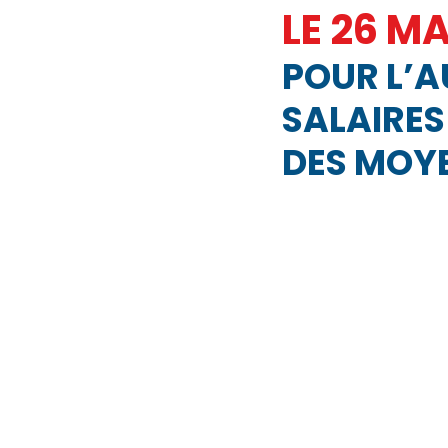
LE 26 MA
JOURNAL FO56
SERVICE PUBL
POUR L’A
SALAIRES
HANDICAP
FO ADAPEI 56
DES MOYE