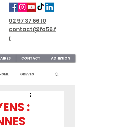
02 97 37 66 10
contact@fo56.f
r
AIRES
CONTACT
ADHESION
SEIL
GREVES
S
ART & CULTURE
YENS :
NNES
ECTIONS