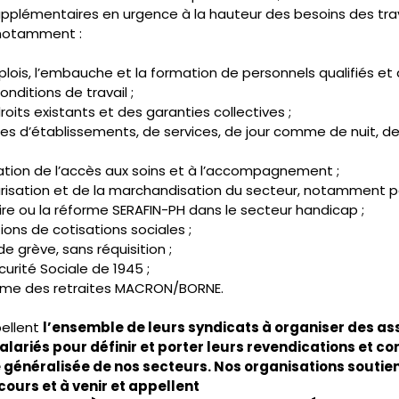
pplémentaires en urgence à la hauteur des besoins des trava
 notamment :
lois, l’embauche et la formation de personnels qualifiés et 
nditions de travail ;
roits existants et des garanties collectives ;
es d’établissements, de services, de jour comme de nuit, de l
ation de l’accès aux soins et à l’accompagnement ;
iarisation et de la marchandisation du secteur, notamment par
aire ou la réforme SERAFIN-PH dans le secteur handicap ;
ions de cotisations sociales ;
e grève, sans réquisition ;
urité Sociale de 1945 ;
forme des retraites MACRON/BORNE.
ellent 
l’ensemble de leurs syndicats à organiser des a
lariés pour définir et porter leurs revendications et con
 généralisée de nos secteurs. Nos organisations soutie
cours et à venir et appellent