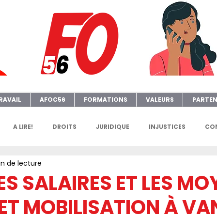
RAVAIL
AFOC56
FORMATIONS
VALEURS
PARTEN
A LIRE!
DROITS
JURIDIQUE
INJUSTICES
CON
n de lecture
GENDA
FGTAFO
MANIFS
SONDAGES
PETITION
ES SALAIRES ET LES MO
ET MOBILISATION À VA
e
AFOC Sondage
Dates Formations Syndicales
EL