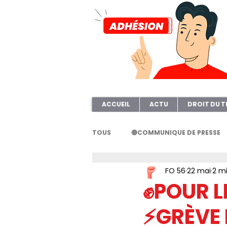
ACCUEIL
ACTU
DROIT DU T
TOUS
🔴COMMUNIQUE DE PRESSE
FO 56
22 mai
2 mi
FORMATION
AFOC56
A
✊POUR L
⚡GRÈVE 
ELECTION TPE
Questionnair