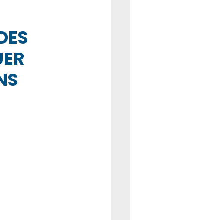
REFORME
CSE
DES 
UER 
NS