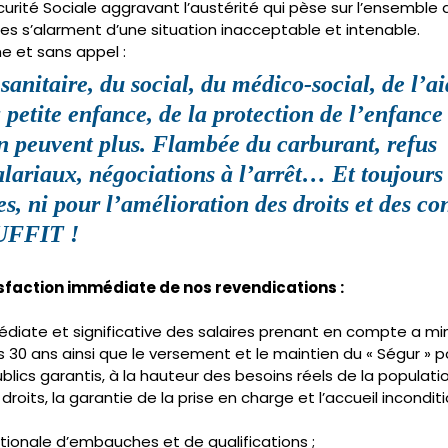
rité Sociale aggravant l’austérité qui pèse sur l’ensemble d
es s’alarment d’une situation inacceptable et intenable.
e et sans appel : 
 sanitaire, du social, du médico-social, de l’ai
 petite enfance, de la protection de l’enfance 
en peuvent plus. Flambée du carburant, refus 
lariaux, négociations à l’arrêt… Et toujours r
es, ni pour l’amélioration des droits et des co
SUFFIT !
sfaction immédiate de nos revendications :
diate et significative des salaires prenant en compte a mi
 30 ans ainsi que le versement et le maintien du « Ségur » po
lics garantis, à la hauteur des besoins réels de la populatio
 droits, la garantie de la prise en charge et l’accueil incondit
tionale d’embauches et de qualifications ;