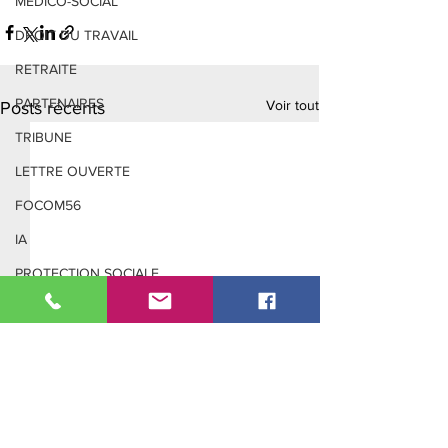
MEDICO-SOCIAL
DROIT DU TRAVAIL
RETRAITE
PARTENAIRES
Voir tout
Posts récents
TRIBUNE
LETTRE OUVERTE
FOCOM56
IA
PROTECTION SOCIALE
Adresse :