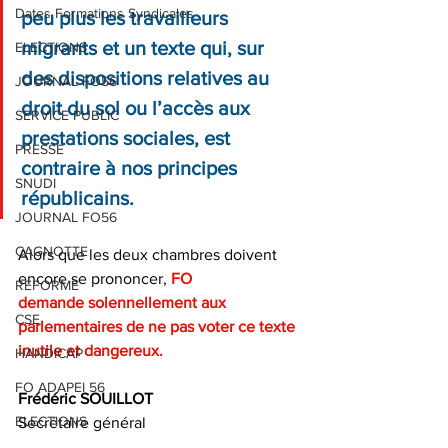
Dates Formations Syndicales
peu plus les travailleurs 
migrants et un texte qui, sur 
ELECTIONS
des dispositions relatives au 
JOURNAL FO56
droit du sol ou l’accès aux 
SERVICE PUBLIC
prestations sociales, est 
PRESSE
contraire à nos principes 
SNUDI
républicains.
JOURNAL FO56
CAGNOTTE
Alors que les deux chambres doivent 
encore se prononcer,
 FO
REFORME
demande solennellement aux 
CSE
parlementaires de ne pas voter ce texte
inutile et dangereux.
HANDICAP
FO ADAPEI 56
Frédéric SOUILLOT
ELECTIONS
Secrétaire général