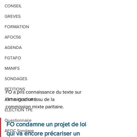
CONSEIL
GREVES
FORMATION
AFOC56
AGENDA
FGTAFO
MANIFS
SONDAGES
PETITIONS
FO a pris connaissance du texte sur 
l’immigration issu de la
ART & CULTURE
commission mixte paritaire.
ELECTION TPE
Questionnaire
FO condamne un projet de loi 
AFOC Sondage
qui va encore précariser un 