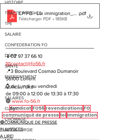
HISTOIRE
TRACTS AFFICHES
CP FO - Loi immigration_un texte contraire aux principe
.pdf
Télécharger PDF • 185KB
TPE
SALAIRE
CONFEDERATION FO
DGFIP
📱
02 97 37 66 10
📧
contact@fo56.fr
SANTE
📍
3 Boulevard Cosmao Dumanoir
ENSEIGNEMENT
56100 Lorient
⌚
 du Lundi au vendredi
AGRICULTURE
de 09:00 à 12:00 de 13:30 à 17:30
SALAIRES
🔴
www.fo-56.fr
Syndicat
FO56
revendications
FO
CLIMAT
communiqué de presse
loi
immigration
CHÔMAGE
🔴COMMUNIQUE DE PRESSE
INJUSTICES
METALLURGIE
A LIRE!