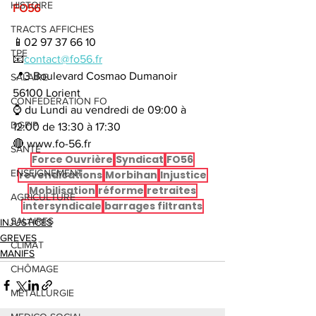
HISTOIRE
FO56
TRACTS AFFICHES
📱02 97 37 66 10
TPE
📧
contact@fo56.fr
📍3 Boulevard Cosmao Dumanoir  
SALAIRE
56100 Lorient 
CONFEDERATION FO
⌚ du Lundi au vendredi de 09:00 à 
DGFIP
12:00 de 13:30 à 17:30 
🔴 www.fo-56.fr
SANTE
Force Ouvrière
Syndicat
FO56
ENSEIGNEMENT
revendications
Morbihan
Injustice
Mobilisation
réforme
retraites
AGRICULTURE
intersyndicale
barrages filtrants
SALAIRES
INJUSTICES
GREVES
CLIMAT
MANIFS
CHÔMAGE
METALLURGIE