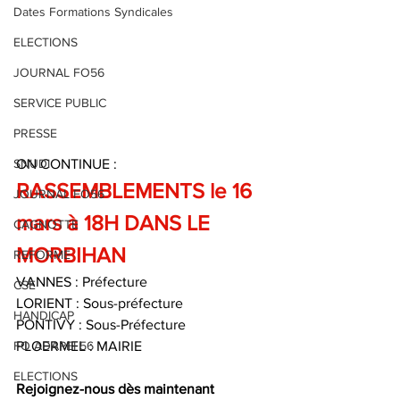
Dates Formations Syndicales
ELECTIONS
JOURNAL FO56
SERVICE PUBLIC
PRESSE
SNUDI
ON CONTINUE :
RASSEMBLEMENTS le 16 
JOURNAL FO56
mars à 18H DANS LE 
CAGNOTTE
MORBIHAN
REFORME
VANNES : Préfecture
CSE
LORIENT : Sous-préfecture
HANDICAP
PONTIVY : Sous-Préfecture
FO ADAPEI 56
PLOERMEL : MAIRIE
ELECTIONS
Rejoignez-nous dès maintenant