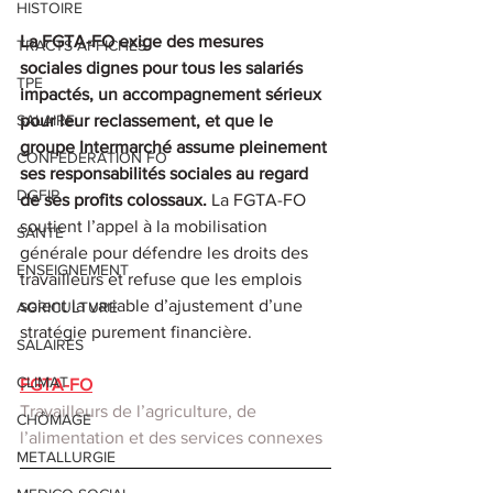
HISTOIRE
La FGTA-FO exige des mesures 
TRACTS AFFICHES
sociales dignes pour tous les salariés 
TPE
impactés, un accompagnement sérieux 
SALAIRE
pour leur reclassement, et que le 
groupe Intermarché assume pleinement 
CONFEDERATION FO
ses responsabilités sociales au regard 
DGFIP
de ses profits colossaux. 
La FGTA-FO 
soutient l’appel à la mobilisation 
SANTE
générale pour défendre les droits des 
ENSEIGNEMENT
travailleurs et refuse que les emplois 
soient la variable d’ajustement d’une 
AGRICULTURE
stratégie purement financière.
SALAIRES
CLIMAT
FGTA-FO
Travailleurs de l’agriculture, de 
CHÔMAGE
l’alimentation et des services connexes
METALLURGIE