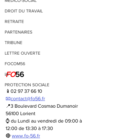
MEDICO-SOCIAL
DROIT DU TRAVAIL
RETRAITE
PARTENAIRES
TRIBUNE
LETTRE OUVERTE
FOCOM56
FO
56
IA
PROTECTION SOCIALE
📱02 97 37 66 10
📧
contact@fo56.fr
📍3 Boulevard Cosmao Dumanoir 
56100 Lorient
⌚ du Lundi au vendredi de 09:00 à 
12:00 de 13:30 à 17:30
🔴 
www.fo-56.fr