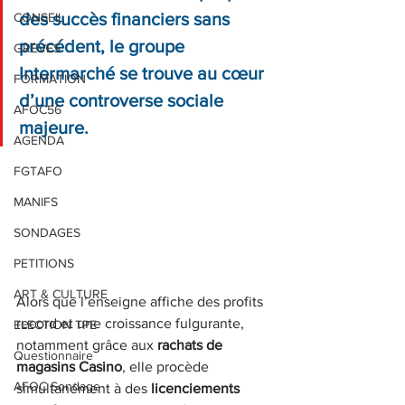
des succès financiers sans 
CONSEIL
précédent, le groupe 
GREVES
Intermarché se trouve au cœur 
FORMATION
d’une controverse sociale 
AFOC56
majeure.
AGENDA
FGTAFO
MANIFS
SONDAGES
PETITIONS
ART & CULTURE
Alors que l’enseigne affiche des profits 
record et une croissance fulgurante, 
ELECTION TPE
notamment grâce aux
 rachats de 
Questionnaire
magasins Casino
, elle procède 
AFOC Sondage
simultanément à des
 licenciements 