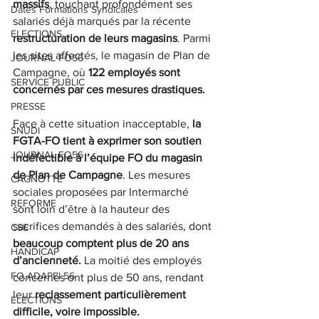
massifs
, touchant profondément ses 
Dates Formations Syndicales
salariés déjà marqués par la récente 
ELECTIONS
restructuration de leurs magasins
. Parmi 
les sites affectés, le magasin de Plan de 
JOURNAL FO56
Campagne, où 
122 employés sont 
SERVICE PUBLIC
concernés par ces mesures drastiques.
PRESSE
Face à cette situation inacceptable, 
la 
SNUDI
FGTA-FO tient à exprimer son soutien 
JOURNAL FO56
indéfectible à l’équipe FO du magasin 
de Plan de Campagne
. Les mesures 
CAGNOTTE
sociales proposées par Intermarché 
REFORME
sont loin d’être à la hauteur des 
sacrifices demandés à des salariés, dont 
CSE
beaucoup comptent plus de 20 ans 
HANDICAP
d’ancienneté.
 La moitié des employés 
FO ADAPEI 56
concernés ont plus de 50 ans, rendant 
leur 
reclassement particulièrement 
ELECTIONS
difficile, voire impossible.