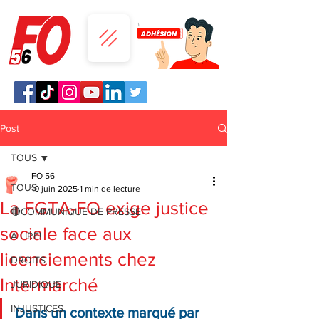
Post
TOUS
FO 56
TOUS
10 juin 2025
1 min de lecture
La FGTA-FO exige justice
🔴COMMUNIQUE DE PRESSE
sociale face aux
A LIRE!
licenciements chez
DROITS
Intermarché
JURIDIQUE
INJUSTICES
Dans un contexte marqué par 