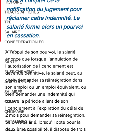
mois à compter de la 
HISTOIRE
notification du jugement pour 
TRACTS AFFICHES
réclamer cette indemnité. Le 
TPE
salarié forme alors un pourvoi 
SALAIRE
en cassation.
CONFEDERATION FO
DGFIP
A l’appui de son pourvoi, le salarié 
énonce que lorsque l’annulation de 
SANTE
l’autorisation de licenciement est 
ENSEIGNEMENT
devenue définitive, le salarié peut, au 
choix demander sa réintégration dans 
AGRICULTURE
son emploi ou un emploi équivalent, ou 
SALAIRES
bien demander une indemnité qui 
couvre la période allant de son 
CLIMAT
licenciement à l’expiration du délai de 
CHÔMAGE
2 mois pour demander sa réintégration.
METALLURGIE
Selon le salarié, lorsqu’il opte pour la 
deuxième possibilité, il dispose de trois 