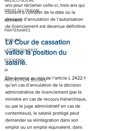
MEDICO-SOCIAL
ans pour réclamer celle-ci, trois ans qui 
DROIT DU TRAVAIL
courent à compter de la date où la 
décision d’annulation de l’autorisation 
RETRAITE
de licenciement est devenue définitive.
PARTENAIRES
TRIBUNE
La Cour de cassation 
LETTRE OUVERTE
valide la position du 
FOCOM56
salarié.
IA
Elle énonce au visa de l’article L 2422-1 
PROTECTION SOCIALE
qu’en cas d’annulation de la décision 
administrative de licenciement (par le 
ministre en cas de recours hiérarchique, 
ou par le juge administratif en cas de 
contentieux), le salarié protégé peut 
demander sa réintégration dans son 
emploi ou un emploi équivalent, dans 