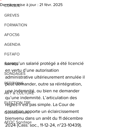
Dernière mise à jour :
21 févr. 2025
CONSEIL
GREVES
FORMATION
AFOC56
AGENDA
FGTAFO
Lorsqu’un salarié protégé a été licencié 
MANIFS
en vertu d’une autorisation 
SONDAGES
administrative ultérieurement annulée il 
PETITIONS
peut demander, outre sa réintégration, 
une indemnité, ou bien ne demander 
ART & CULTURE
qu’une indemnité. L’articulation des 
ELECTION TPE
règles n’est pas simple. La Cour de 
cassation apporte un éclaircissement 
Questionnaire
bienvenu dans un arrêt du 11 décembre 
AFOC Sondage
2024 (Cass. soc., 11-12-24, n°23-10439).