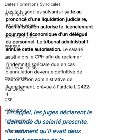
Dates Formations Syndicales
Les faits sont les suivants : 
suite au 
ELECTIONS
prononcé d’une liquidation judiciaire, 
JOURNAL FO56
l’administration autorise le licenciement 
pour motif économique d’un délégué 
SERVICE PUBLIC
du personnel. Le tribunal administratif 
PRESSE
annule cette autorisation.
 Le salarié 
saisit alors le CPH afin de réclamer 
SNUDI
l’indemnité spéciale due en cas 
JOURNAL FO56
d’annulation devenue définitive de 
CAGNOTTE
l’autorisation administrative de 
licenciement, prévue à l’article L 2422-
REFORME
4.
CSE
HANDICAP
En appel, les juges déclarent la 
demande du salarié prescrite. 
FO ADAPEI 56
Ils estiment qu’il avait deux 
ELECTIONS