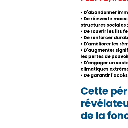
• D'abandonner immé
• De réinvestir massi
structures sociales 
• De rouvrir les lits f
• De renforcer durab
• D'améliorer les rém
• D'augmenter signif
les pertes de pouvo
• D'engager un vast
climatiques extrêmes
• De garantir l'accès
Cette pé
révélateu
de la fon