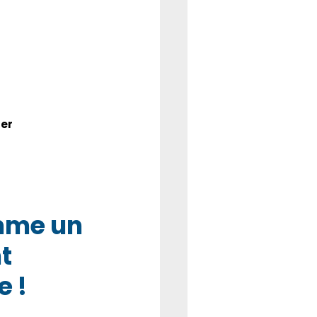
ser
mme un 
t
e !