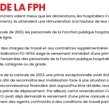
DE LA FPH
IC
PRESSE
SNUDI
JOURNAL FO56
CAGNOTTE
ncrets valent mieux que les déclarations, les hospitaliers n
ments, ils attendent une rémunération à la hauteur de leu
ule de 2003, les personnels de la Fonction publique hospital
e ligne.
on des charges de travail et aux contraintes supplémentaire
la Fédération FO-SPSS exige le versement immédiat d'une prim
'ensemble des personnels de la Fonction publique hospitaliè
 de catégorie ou de grade.
ite de la canicule de 2003, une prime exceptionnelle avait ét
s afin de reconnaître leur mobilisation face à une situation s
reconnaissance financière doit aujourd'hui être rétablie, reva
rime de déplacement. Par ailleurs, cette revendication n'e
, FO avait déjà demandé le versement d'une prime canicule af
ent des agents confrontés à des conditions de travail part