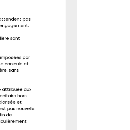
REFORME
CSE
'attendent pas 
r engagement.
ière sont 
s imposées par 
e canicule et 
re, sans 
é attribuée aux 
anitaire hors 
lorisée et 
st pas nouvelle. 
in de 
iculièrement 