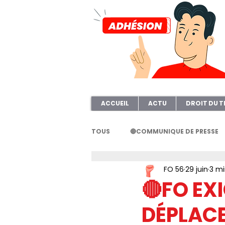
ACCUEIL
ACTU
DROIT DU T
TOUS
🔴COMMUNIQUE DE PRESSE
FO 56
29 juin
3 mi
FORMATION
AFOC56
A
🔴FO EX
DÉPLACE
ELECTION TPE
Questionnair