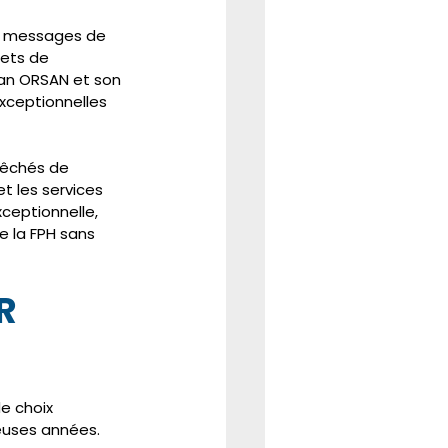
s messages de 
rets de 
lan ORSAN et son 
xceptionnelles 
pêchés de 
t les services 
ceptionnelle, 
e la FPH sans 
R 
e choix 
euses années.