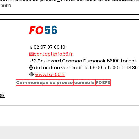
arger • 490KB
FO
56
📱02 97 37 66 10
📧contact@fo56.fr
📍3 Boulevard Cosmao Dumanoir 56100 Lorient
⌚ du Lundi au vendredi de 09:00 à 12:00 de 13:30 
🔴 
www.fo-56.fr
Communiqué de presse
canicule
FOSPS
SE