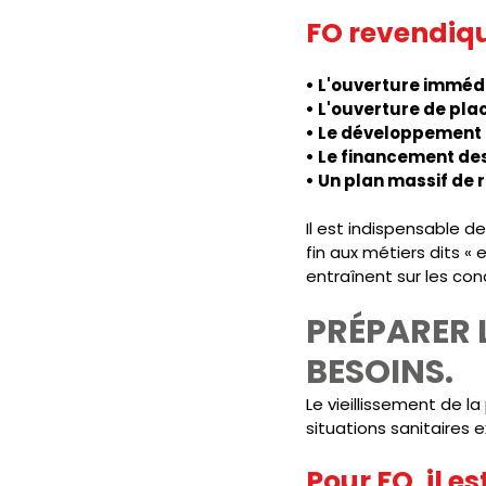
FO revendiqu
• L'ouverture immédi
• L'ouverture de pla
• Le développement d
• Le financement des
• Un plan massif de
Il est indispensable d
fin aux métiers dits «
entraînent sur les cond
PRÉPARER L
BESOINS.
Le vieillissement de l
situations sanitaires 
Pour FO, il e