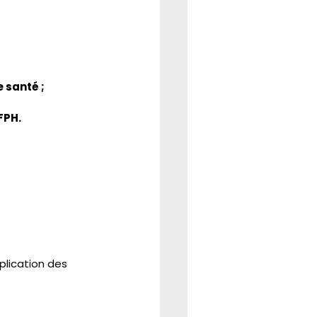
 santé ;
FPH.
plication des 