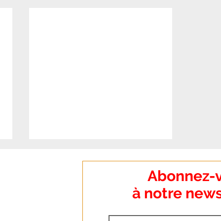
:
Abonnez-
o Dumanoir
à notre news
nt
: