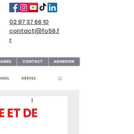
02 97 37 66 10
contact@fo56.f
r
AIRES
CONTACT
ADHESION
SEIL
GREVES
S
ART & CULTURE
 ET DE
ECTIONS