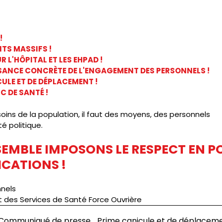
!
TS MASSIFS !
 L'HÔPITAL ET LES EHPAD !
SANCE CONCRÈTE DE L'ENGAGEMENT DES PERSONNELS !
CULE ET DE DÉPLACEMENT !
C DE SANTÉ !
oins de la population, il faut des moyens, des personnels
é politique.
SEMBLE IMPOSONS LE RESPECT EN P
CATIONS !
nnels
t des Services de Santé Force Ouvrière
 Communiqué de presse_Prime canicule et de déplacemen