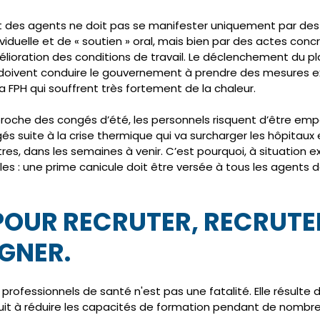
t des agents ne doit pas se manifester uniquement par de
ividuelle et de « soutien » oral, mais bien par des actes conc
lioration des conditions de travail. Le déclenchement du p
 doivent conduire le gouvernement à prendre des mesures e
a FPH qui souffrent très fortement de la chaleur.
proche des congés d’été, les personnels risquent d’être em
és suite à la crise thermique qui va surcharger les hôpitaux e
res, dans les semaines à venir. C’est pourquoi, à situation ex
s : une prime canicule doit être versée à tous les agents d
OUR RECRUTER, RECRUTE
GNER.
professionnels de santé n'est pas une fatalité. Elle résulte d
uit à réduire les capacités de formation pendant de nombr