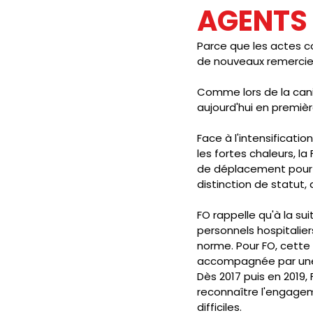
AGENTS 
JOURNAL FO56
SERVICE PUBL
Parce que les actes co
de nouveaux remercie
Comme lors de la canic
HANDICAP
FO ADAPEI 56
aujourd'hui en premièr
Face à l'intensificati
les fortes chaleurs, 
de déplacement pour l
distinction de statut,
FO rappelle qu'à la su
personnels hospitalier
norme. Pour FO, cette 
accompagnée par une p
Dès 2017 puis en 2019
reconnaître l'engagem
difficiles.