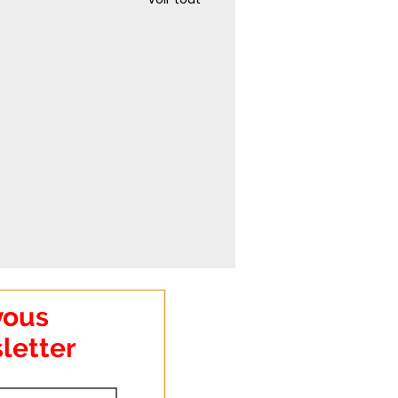
vous
letter