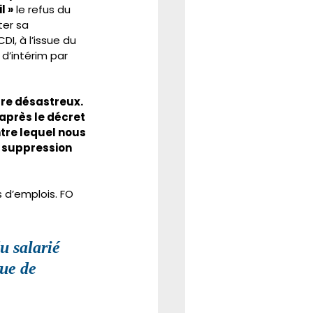
l »
 le refus du 
ter sa 
DI, à l’issue du 
d’intérim par 
être désastreux.
après le décret 
re lequel nous 
 suppression 
 d’emplois. FO 
u salarié 
ue de 