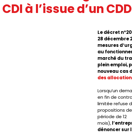
 CDI à l’issue d’un CDD
IC
PRESSE
SNUDI
JOURNAL FO56
CAGNOTTE
Le décret n°20
28 décembre 2
mesures d’urg
au fonctionne
marché du trav
plein emploi, p
nouveau cas d
des allocatio
Lorsqu’un dema
en fin de contr
limitée refuse 
propositions de
période de 12 
mois),
 l’entrep
dénoncer sur 