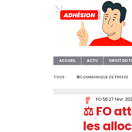
ACCUEIL
ACTU
DROIT DU T
TOUS
🔴COMMUNIQUE DE PRESSE
FO 56
27 févr. 20
FORMATION
AFOC56
A
⚖ FO at
les all
ELECTION TPE
Questionnair