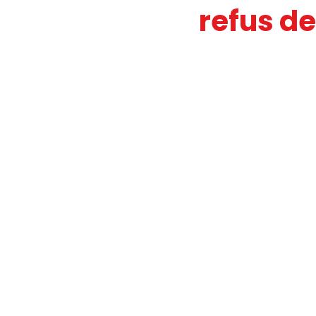
refus de
JOURNAL FO56
SERVICE PUBL
HANDICAP
FO ADAPEI 56