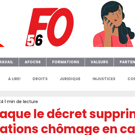
RAVAIL
AFOC56
FORMATIONS
VALEURS
PARTEN
A LIRE!
DROITS
JURIDIQUE
INJUSTICES
CON
24
1 min de lecture
GENDA
FGTAFO
MANIFS
SONDAGES
PETITION
taque le décret suppr
ocations chômage en ca
e
AFOC Sondage
Dates Formations Syndicales
EL