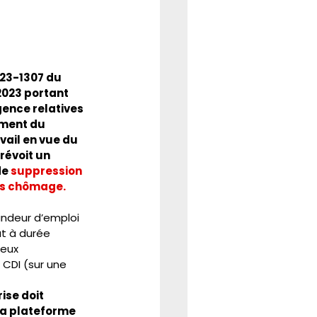
REFORME
CSE
23-1307 du 
023 portant 
ence relatives 
ment du 
ail en vue du 
révoit un 
e 
suppression 
ns chômage.
ndeur d’emploi 
at à durée 
deux 
 CDI (sur une 
rise doit 
la plateforme 