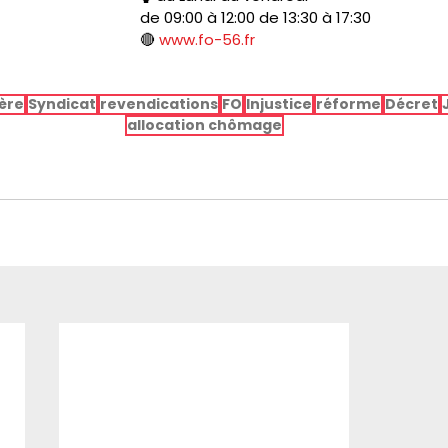
de 09:00 à 12:00 de 13:30 à 17:30
🔴 
www.fo-56.fr
ère
Syndicat
revendications
FO
Injustice
réforme
Décret
allocation chômage