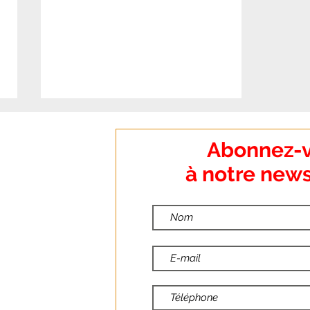
:
Abonnez-
o Dumanoir
à notre news
nt
:
ndredi
📢📢AFFICHE &
:00
COMMUNIQUÉ FO –
:30
FONCTION PUBLIQUE :
TOUTES ET TOUS EN
10