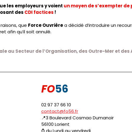
ue les employeurs y voient
 un moyen de s’exempter de p
posant des
 CDI factices
 !
raisons, que 
Force Ouvrière
 a décidé d’introduire un recou
t afin qu’il soit annulé.
le au Secteur de l’Organisation, des Outre-Mer et des A
FO
56
02 97 37 66 10
contact@fo56.fr
📍3 Boulevard Cosmao Dumanoir
56100 Lorient
⌚ du Lundi au vendredi