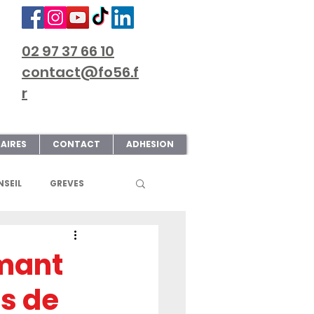
02 97 37 66 10
contact@fo56.f
r
AIRES
CONTACT
ADHESION
SEIL
GREVES
S
ART & CULTURE
imant
s de
ECTIONS